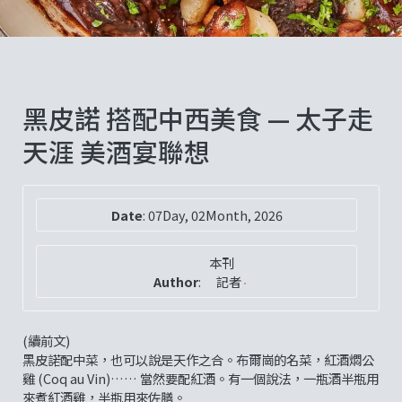
黑皮諾 搭配中西美食 — 太子走
天涯 美酒宴聯想
Date
:
07Day, 02Month, 2026
本刊
Author
:
記者
(續前文)
黑皮諾配中菜，也可以說是天作之合。布爾崗的名菜，紅酒燜公
雞 (Coq au Vin)…… 當然要配紅酒。有一個說法，一瓶酒半瓶用
來煮紅酒雞，半瓶用來佐膳。