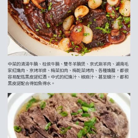
中菜的清湯牛腩、柱侯牛腩、雙冬羊腩煲、京式涮羊肉、湖南毛
家紅燒肉、京烤羊排、梅菜扣肉、梅乾菜烤肉、各種燒臘，都很
容易配搭黑皮諾紅酒。中式的紅燒汁、椒麻汁、甚至蠔汁，都和
黑皮諾配合得如魚得水。