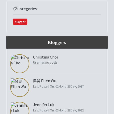
Categories:
blogger
Bloggers
Christina Choi
User has no posts
吳昊 Ellen Wu
Last Posted On: 02Month25Day, 2017
Jennifer Luk
Last Posted On: 03Month28Day, 2022