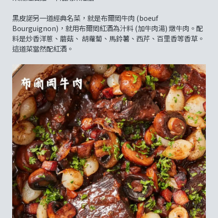
黑皮諾另一道經典名菜，就是布爾岡牛肉 (boeuf
Bourguignon)，就用布爾岡紅酒為汁料 (加牛肉湯) 燉牛肉。配
料是炒香洋蔥、蘑菇、 胡蘿蔔、馬鈴薯、西芹、百里香等香草。
這道菜當然配紅酒。