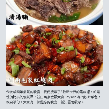
今次帶團年氣氛的晚宴，我們搜尋了8款新世界的黑皮諾，都是
性價比高的優質酒，並由萬豪金殿大廚 Jayson 專門設計菜色，
親自掌勺，大家有一個難忘的晚宴，新知舊雨歡聚。