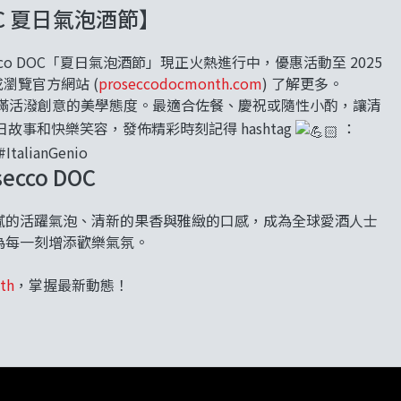
DOC 夏日氣泡酒節】
secco DOC「夏日氣泡酒節」現正火熱進行中，優惠活動至 2025
瀏覽官方網站 (
proseccodocmonth.com
) 了解更多。
高舉充滿活潑創意的美學態度。最適合佐餐、慶祝或隨性小酌，讓清
事和快樂笑容，發佈精彩時刻記得 hashtag
：
#ItalianGenio
ecco DOC
憑藉細膩的活躍氣泡、清新的果香與雅緻的口感，成為全球愛酒人士
都能為每一刻增添歡樂氣氛。
th
，掌握最新動態！