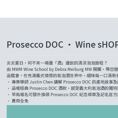
Prosecco DOC • Wine 
炎炎夏日，何不來一場邊「酒」邊飲的清涼泡泡旅程？
由
MWM
Wine
School by Debra Meiburg MW
開團，帶您遊走
品鑑會。在充滿義式情懷的氣泡酒世界中，細味每一口清新優雅，並
• 專業導師 Justin Chen 講解 Prosecco DOC 的產地故
• 品嚐經典 Prosecco DOC 酒款，感受義大利氣泡酒的獨
• 早鳥報名可額外換領 Prosecco DOC 紀念襟章及記名官
• 費用全免