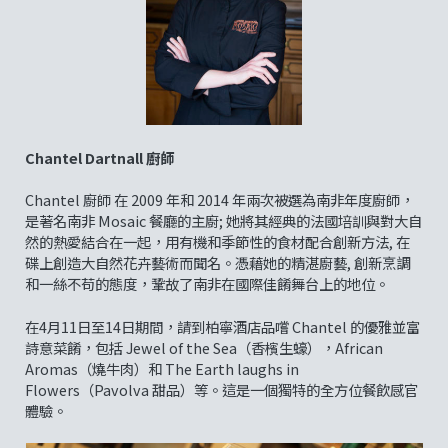
Chantel Dartnall 廚師
Chantel 廚師 在 2009 年和 2014 年兩次被選為南非年度廚師，
是著名南非 Mosaic 餐廳的主廚; 她將其經典的法國培訓與對大自
然的熱愛結合在一起，用有機和季節性的食材配合創新方法, 在
碟上創造大自然花卉藝術而聞名。憑藉她的精湛廚藝, 創新烹調
和一絲不苟的態度，鞏故了南非在國際佳餚舞台上的地位。
在4月11日至14日期間，請到柏寧酒店品嚐 Chantel 的優雅並富
詩意菜餚，包括 Jewel of the Sea（香檳生蠔），African
Aromas（燒牛肉）和 The Earth laughs in
Flowers（Pavolva 甜品）等。這是一個獨特的全方位餐飲感官
體驗。