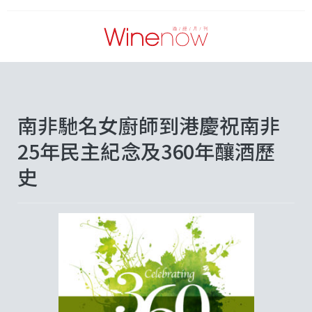
南非馳名女廚師到港慶祝南非
25年民主紀念及360年釀酒歷
史