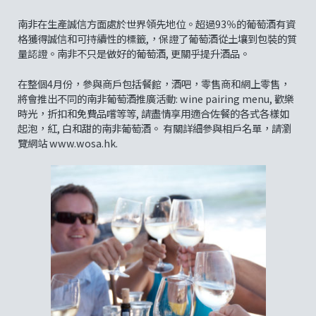
南非在生產誠信方面處於世界領先地位。超過93％的葡萄酒有資
格獲得誠信和可持續性的標籤,，保證了葡萄酒從土壤到包裝的質
量認證。南非不只是做好的葡萄酒, 更關乎提升酒品。
在整個4月份，參與商戶包括餐館，酒吧，零售商和網上零售，
將會推出不同的南非葡萄酒推廣活動: wine pairing menu, 歡樂
時光，折扣和免費品嚐等等, 請盡情享用適合佐餐的各式各樣如
起泡，紅, 白和甜的南非葡萄酒。 有關詳細參與相戶名單，請瀏
覽網站 www.wosa.hk.