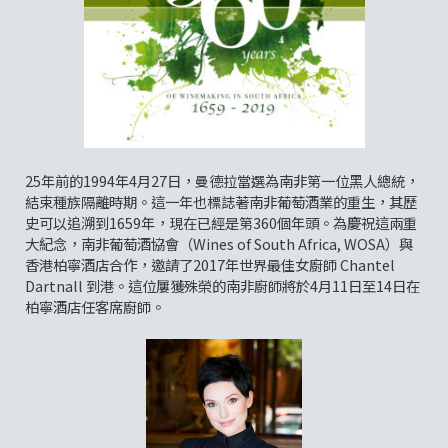
25年前的1994年4月27日，曼德拉當選為南非第一位黑人總統，
結束種族隔離時期。這一年也標誌著南非葡萄酒業的重生，其歷
史可以追溯到1659年，現在已經是第360個年頭。為慶祝這兩重
大紀念，南非葡萄酒協會（Wines of South Africa, WOSA）與
香港柏寧酒店合作，邀請了2017年世界最佳女廚師 Chantel
Dartnall 到港。這位屢獲殊榮的南非廚師將於4月11日至14日在
柏寧酒店任客席廚師。