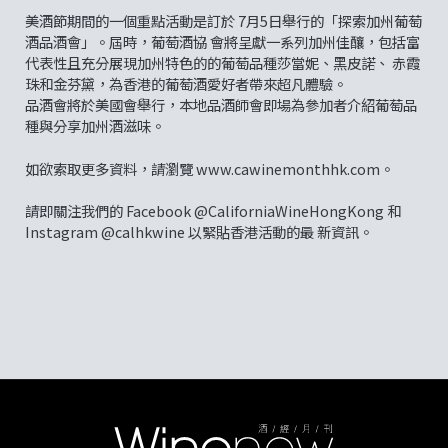
美酒節期間的一個重點活動是訂於 7月5日舉行的「探索加州葡萄
酒品酒會」。屆時，葡萄酒協 會將呈獻一系列加州佳釀，包括富
代表性且充分展現加州特色的的葡萄品種莎當妮、黑皮諾、 赤霞
珠和金芬黛，為香港的葡萄酒愛好者帶來超凡體驗。
品酒會將於美國會舉行，本地品酒師會即場為參加者介紹葡萄品
種與分享加州酒滋味。
如欲索取更多資料，請瀏覽 www.cawinemonthhk.com。
請即關注我們的 Facebook @CaliforniaWineHongKong 和
Instagram @calhkwine 以緊貼香港活動的最 新資訊。