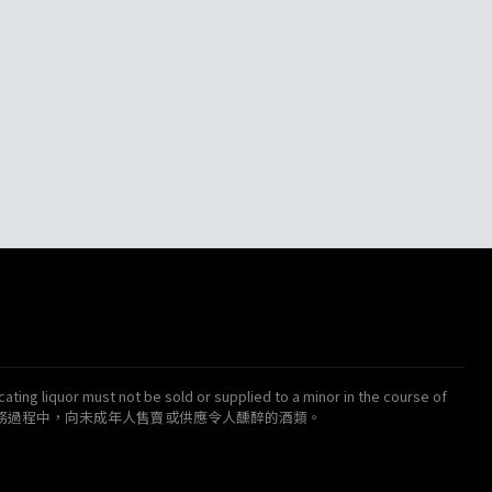
ating liquor must not be sold or supplied to a minor in the course of
得在業務過程中，向未成年人售賣或供應令人醺醉的酒類。