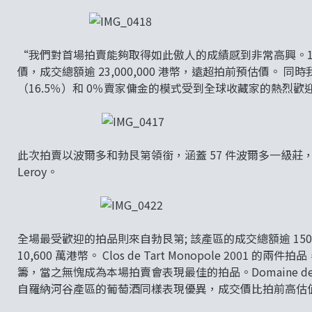
“我們對首場拍賣能夠取得如此傲人的成績感到非常高興。1
價，成交總額逾 23,000,000 港幣，遠超拍前預估價。 同
（16.5％）和 0％賣家傭金的模式受到全球收藏家的熱烈歡迎。
此次拍賣以波爾多和勃艮第領銜，涵蓋 57 件波爾多一級莊，49 件 Doma
Leroy。
全場最受歡迎的拍品則來自勃艮第; 該產區的成交總額逾 1500 萬港幣，
10,600 萬港幣。 Clos de Tart Monopole 2001
籌，當之無愧成為本場拍賣會表現最佳的拍品。Domaine de la Jan
自羅納河谷產區的葡萄酒同樣表現優異，成交價比拍前高估值