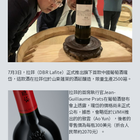
7月3日，拉菲（DBR Lafite）正式推出旗下首款中國葡萄酒瓏
岱，這款酒在拉菲位於山東蓬萊的酒莊釀造，限量生產2500箱。
拉菲的首席執行官Jean-
Guillaume Prats在葡萄酒發布
會上透露，瓏岱的價格尚未正式
公布，據悉，會略低於LVMH推
出的的敖雲（Ao Yun），後者的
零售價為每瓶300美元（折合人
民幣約2070元）。