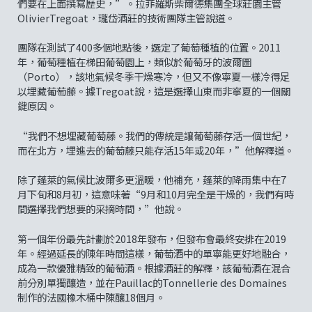
們要在上面撰寫歷史，”。拉菲羅斯柴爾德集團全球莊園主管
OlivierTregoat，瓏岱酒莊的技術團隊主管說道。
團隊在測試了400多個地點後，選定了葡萄種植的位置。2011
年，葡萄種植在梯田葡萄園上，類似於葡萄牙的波爾圖
（Porto），該地氣候冬季干燥寒冷，但又不像寧夏一樣冷得足
以埋藏葡萄藤。據Tregoat說，這是選擇山東而非寧夏的一個關
鍵原因。
“我們不想埋藏葡萄藤。我們的傳統是讓葡萄藤存活一個世紀，
而在北方，埋進去的葡萄藤只能存活15年或20年，”他解釋道。
除了蓬萊的氣候比波爾多更溫暖，他補充，蓬萊的降雨集中在7
月下旬和8月初，這意味著“9月和10月完全是干燥的，我們有時
間選擇我們想要的采摘時間，”他說。
第一個年份最先計劃於2018年發布，但發布會最終安排在2019
年。經過延長的陳年時間這樣，葡萄酒中的單寧能更好地融合，
成為一款優雅精致的葡萄酒。根據酒莊的解釋，該葡萄酒在混合
前分別單獨釀造，並在Pauillac的Tonnellerie des Domaines
制作的法國橡木桶中陳釀18個月。