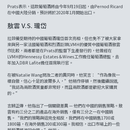
Prats表示，這款葡萄酒將由今年9月19日起，由Pernod Ricard
在中國大陸分銷，預計將於2020年1月開始出口。
敖雲 V.S. 瓏岱
拉菲備受期待的中國葡萄酒瓏岱首次亮相，但也免不了被大家拿
來與另一家法國葡萄酒和烈酒巨頭LVMH的優質中國葡萄酒敖雲
作比較，兩者都是在Prats的監督下生產發行的，他曾經在
LVMH的Hennessy Estates＆Wines工作擔任葡萄酒總監，去
年加入DBR Lafite擔任首席執行官。
在被Natalie Wang問及二者的異同時，他笑言：“作為像我一
樣自傲，信心十足的波爾多人，”他稍作停頓，然後繼續說道,
“我認為兩款酒質量都非常好，而且兩款酒都是歡迎大家購買
的。”
言歸正傳，他指出了一個關鍵差異 — 他們在中國的銷售策略。敖
雲有約三分之二的產品在海外銷售，僅有三分之一在中國銷
售。“我們的策略與這完全相反，我們將在中國銷售1700或
1800箱，在海外銷售200或300箱。我相信，出口市場上的一些
葡萄酒將流回中國，”他說。