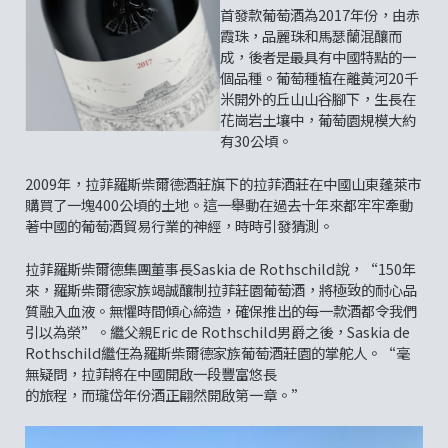
首發款葡萄酒為2017年份，由赤
霞珠，品麗珠和馬瑟蘭混釀而
成，後者是最具有中國特點的一
個品種。葡萄種植在離黃河20千
米開外的丘山山谷腳下，生長在
花崗岩土壤中，葡萄園規模大約
有30公頃。
2009年，拉菲羅斯柴爾德酒莊旗下的拉菲酒莊在中國山東蓬萊市
購買了一塊400公頃的土地。這一舉動在過去十年來都牢牢牽動
著中國的葡萄酒貿易行業的神經，時時引發猜測。
拉菲羅斯柴爾德集團董事長Saskia de Rothschild說，“150年
來，羅斯柴爾德家族竭誠釀制拉菲莊園葡萄酒，將極致的耐心品
質融入血液。無懼時間傾心締造，確保推出的每一款酒都令我們
引以為榮”。繼父親Eric de Rothschild男爵之後，Saskia de
Rothschild繼任為羅斯柴爾德家族葡萄酒莊園的掌舵人。“毫
無疑問，拉菲將在中國開啟一段豐富悠長
的旅程，而瓏岱年份酒正翩然開啟第一章。”