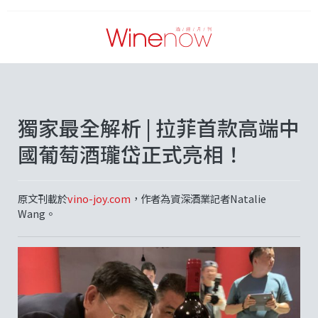
獨家最全解析 | 拉菲首款高端中
國葡萄酒瓏岱正式亮相！
原文刊載於
vino-joy.com
，作者為資深酒業記者Natalie
Wang。