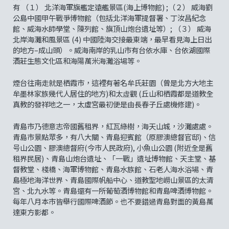
有 （１） 北洋海軍旗艦定遠艦景區(海上博物館) ;（２） 威海劉
公島中國甲午戰爭博物館（包括北洋海軍提督署、丁汝昌紀念
館、威海水師學堂、陳列館、旗頂山炮台遺址等）; （３） 威海
北岸海灘和風景區 (4) 中國陸海交接最東端，最早看見海上日出
的地方–成山頭）。威海南岸的乳山市有台依水庫、台依湖國際
酒莊生態文化區和海陽萬米海灘浴場等。
煙台往南走就是栖霞市，這裡有著名牟氏莊園（曾是北方大地主
牟墨林家族幾代人居住的地方)和太虚觀 (丘山和栖霞都是道教全
真教的發祥地之一，太虛宮最初便是由長春子丘處機修建)。
青島市乃德意志帝國舊租界，紅瓦綠樹，海天山城，沙灘處處。
青島市景點眾多，有八大關、青島迎賓館（原膠澳總督官邸)、信
号山公園、膠澳總督府(今市人民政府), 小魚山公園 (附近全是舊
租界民居)、青島山炮台遺址、「一戰」遺址博物館、天主堂、基
督教堂、棧橋、海軍博物館、青島水族館、石老人海水浴場、青
島極地海洋世界、青島國際帆船中心、道教聖地嶗山景區的太清
宮、北九水等。青島還有一所葡萄酒博物館和青島啤酒博物館。
每年八月本市皆舉行國際啤酒節。也不要錯過青島對面的黃島萬
達東方影都。