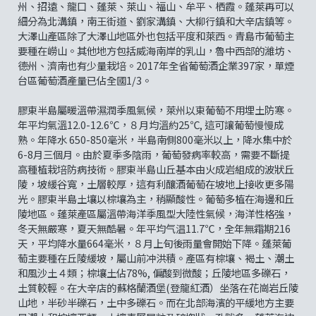
州、招遠、龍口、蓬萊、萊山、福山、牟平、栖霞。蓬萊再可以
細分為北溝鎮，南王街道、劉家溝鎮、大柳行鎮和大辛店鎮等。
大澤山產區除了大澤山地區外也包括平度和萊西。青島市葡萄主
要種在嶗山。其他地方包括威海南岸的乳山，魯中西部的濰坊、
德州、濟南也有少量栽培。2017年全省葡萄酒企業397家，單煙
台區葡萄酒產量已佔全國1/3。
膠東半島屬暖溫帶濕潤季風氣候，萊州以東葡萄不用埋土防寒。
年平均氣溫12.0-12.6℃，８月均溫約25℃, 這可讓葡萄慢慢成
熟。年降水 650-850毫米，半島南側800毫米以上，降水集中於
6-8月三個月。由於夏季多陰雨，葡萄發病率較高，需要不斷提
高種植栽培防病技術。膠東半島山丘基本由火成岩組成的波狀丘
陵，坡緩谷寬，土層較厚，這有利釀酒葡萄在坡地上接收更多陽
光。膠東半島土壤以棕壤為主，稍顯酸性。葡萄多植在海邊和丘
陵地區。蓬萊產區屬溫帶海洋季風型大陸性氣候，海洋性格強，
冬天無嚴寒，夏天無酷暑。年平均气温11.7℃，全年無霜期216
天，平均降水量664毫米，８月上旬後雨量會開始下降。蓬萊葡
萄主要種在丘陵緩坡，屬山前冲洪積。產區有棕壤、褐土、潮土
和風沙土４類；棕壤土佔78%, 偏酸到微酸；丘陵地區多礫石，
土質較輕。在大辛店的蘇格蘭酒堡(登龍紅酒）坐落在花崗岩丘陵
山地，半砂半礫石，土中多礫石。而在北部海濱的平緩地方主要