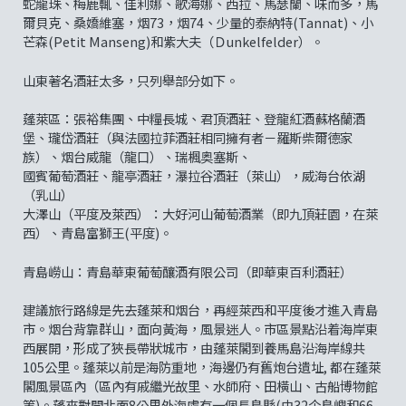
蛇龍珠、梅鹿輒、佳利娜、歌海娜、西拉、馬瑟蘭、味而多，馬
爾貝克、桑嬌維塞，烟73，烟74、少量的泰納特(Tannat)、小
芒森(Petit Manseng)和紫大夫（Ｄunkelfelder）。
山東著名酒莊太多，只列舉部分如下。
蓬萊區：張裕集團、中糧長城、君頂酒莊、登龍紅酒蘇格蘭酒
堡、瓏岱酒莊（與法國拉菲酒莊相同擁有者－羅斯柴爾德家
族）、烟台威龍（龍口）、瑞楓奥塞斯、
國賓葡萄酒莊、龍亭酒莊，瀑拉谷酒莊（萊山），威海台依湖
（乳山）
大澤山（平度及萊西）：大好河山葡萄酒業（即九頂莊園，在萊
西）、青島富獅王(平度)。
青島嶗山：青島華東葡萄釀酒有限公司（即華東百利酒莊）
建議旅行路線是先去蓬萊和烟台，再經萊西和平度後才進入青島
市。烟台背靠群山，面向黃海，風景迷人。市區景點沿着海岸東
西展開，形成了狹長帶狀城市，由蓬萊閣到養馬島沿海岸線共
105公里。蓬萊以前是海防重地，海邊仍有舊炮台遺址, 都在蓬萊
閣風景區內（區內有戚繼光故里、水師府、田橫山、古船博物館
等)。蓬來對開北面8公里外海處有一個長島縣(由32个島嶼和66