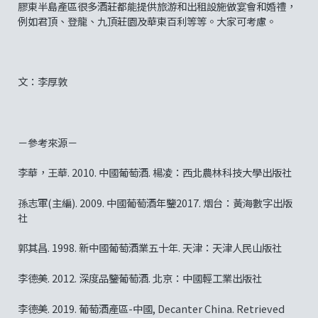
膠東半島產區很多酒莊都能提供旅游和出租設施做宴會和婚禮，
例如君頂、登龍、九頂莊園及華東百利等等。大家可考慮。
文：李厚敦
－參考來源－
李華，王華. 2010. 中國葡萄酒. 楊凌：西北農林科技大學出版社
孫志軍(主編). 2009. 中國葡萄酒年鑒2017. 烟台：黃海數字出版
社
郭其昌. 1998. 新中國葡萄酒業五十年. 天津：天津人民山版社
李德美. 2012. 深度品鑒葡萄酒. 北京：中國輕工業出版社
李德美. 2019. 葡萄酒產區-中國, Decanter China. Retrieved