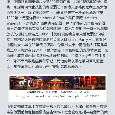
後，便萌起念頭來煙台投資300萬兩白銀，並於1892年開辦中國
第一家採用現代化技術的專業酒莊，到今天張裕仍是我國最大釀
酒集團之一。除了煙台張裕，山東青島也有一段葡萄酒近代史。
1930年，德國洋行Melchers & Co成立美口酒廠（Melco
Winery），為青島外僑供應葡萄酒，這也是後來的青島葡萄酒
廠。70年代青島有家益民葡萄酒廠，其出品曾風行一時。改革開
放後的標誌性發展是1985年中港合資的青島華東葡萄酒公司成
立；其創始人是位來自香港的英國人Michael Parry。此君看好
中國前景，早在80年代初便與一位澳洲人來中國跑遍大江南北尋
找土地。終於在1984年，他們選定了青島嶗山的九龍坡建立一家
酒莊，成為國內建造歐陸式酒莊的濫觴。可惜Parry先生在１９
９１年不幸因喉嚨癌英年早逝，而他的骨灰撒在華東百利莊園
上，現在華東百利酒莊仍有他的紀念像和墓碑。
山東濟南趵突泉. By 归零者 – Own work, CC BY-SA 4.0,
https://commons.wikimedia.org/w/index.php?curid=61095610
山東葡萄產區集中在膠東半島－包括煙台、大澤山和青島。膠東
半島釀酒葡萄種植面積佔全省90%。煙台產區包括半島北岸的萊