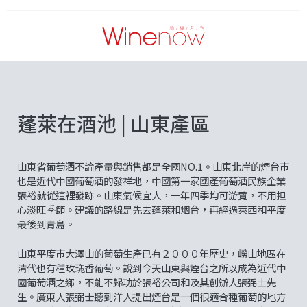
蓬萊在酒池 | 山東產區
山東省葡萄酒不論產量與銷售都是全國NO.1。山東北岸的煙台市
也是近代中國葡萄酒的發祥地，中國第一家國產葡萄酒民族企業
張裕就從這裡發跡。山東氣候宜人，一年四季均可游覽，不用担
心淡旺季節。建議的路線是先去蓬萊和烟台，再經過萊西和平度
最後到青島。
山東平度市大澤山的葡萄生產已有２０００年歷史，嶗山地區在
清代也有種玫瑰香葡萄。說到今天山東與煙台之所以成為近代中
國葡萄酒之鄉，不能不歸功於張裕公司和及其創辦人張弼士先
生。廣東人張弼士聽到洋人提出煙台是一個很適合種葡萄的地方