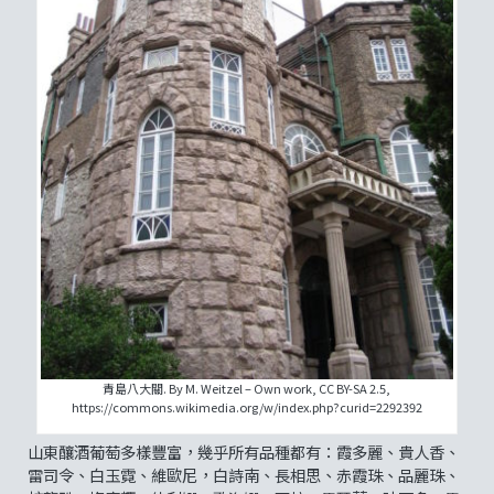
青島八大關. By M. Weitzel – Own work, CC BY-SA 2.5,
https://commons.wikimedia.org/w/index.php?curid=2292392
山東釀酒葡萄多樣豐富，幾乎所有品種都有：霞多麗、貴人香、
雷司令、白玉霓、維歐尼，白詩南、長相思、赤霞珠、品麗珠、