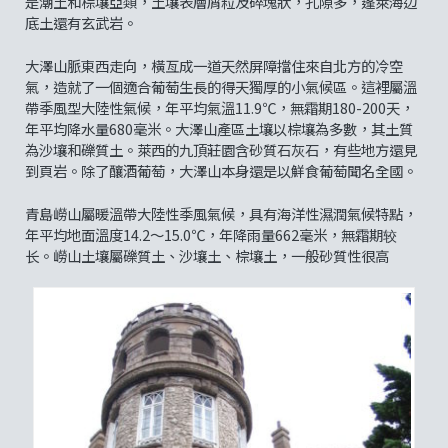
是潮土和棕壤亞類，土壤表層屑粒及碎塊狀，孔隙多，蓬萊海边
底土還有玄武岩。
大澤山脈東西走向，橫亙成一道天然屏障擋住來自北方的冷空
氣，造就了一個適合葡萄生長的得天獨厚的小氣候區。這裡屬溫
帶季風型大陸性氣候，年平均氣溫11.9℃，無霜期180-200天，
年平均降水量680毫米。大澤山產區土壤以棕壤為多數，其土質
為沙壤和礫質土。萊西的九頂莊園含砂質石灰石，有些地方還見
到頁岩。除了釀酒葡萄，大澤山本身還是以鮮食葡萄聞名全國。
青島嶗山屬暖溫帶大陸性季風氣候，具有海洋性濕潤氣候特點，
年平均地面溫度14.2～15.0℃，年降雨量662毫米，無霜期较
长。嶗山土壤屬礫質土、沙壤土、棕壤土，一般砂質性很高