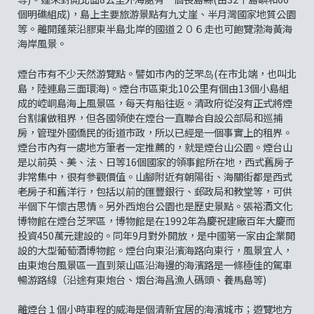
個明礁組成)，島上主要旅游景點有九丈崖、半月灣國家地質公園
等。離開蓬萊沿膠東半島北岸的國道２０６走也可飽覽渤海黃海
海岸風景。
煙台市有不少天然游覽點。譬如市內的芝罘岛(在市北端，也叫北
島，陸連島三面環海)。煙台市區東北10公里有個由13個小島組
成的崆峒島海上風景區，每天有船往返。清政府從沒有正式將煙
台割讓做租界，但各國領使在煙台一直聯合自設公部局和巡捕
房，管理外國僑民的街道市政，所以已經是一個事實上的租界。
煙台市內有一處地方筆者一定推薦的，就是煙台山公園。煙台山
是以前英、美、法、日等16個國家的領事館所在地，西式舊房子
非常集中，很有參觀價值。山腳附近有朝陽街、海關街都是西式
老房子和舊洋行，包括以前的匯豐銀行、郵政局和教堂等，可供
半個下午懷古思情。另外西炮台公園也是歷史景點。張裕酒文化
博物館在煙台芝罘區，博物館是在1992年為慶祝建廠百年大慶而
投資450萬元建設的。同年9月對外開放，是中國第一家由企業開
設的大型葡萄酒博物館。煙台向東沿濱海路向東行，風景宜人，
由東炮台風景區一直到萊山區沿海邊的海濱路是一條極佳的駕車
暢游路線（沿途有東炮台、烟台海昌漁人碼頭、養馬島等)
離煙台１個小時車程的威海是個清新宜居的海濱城市；遊覽地方