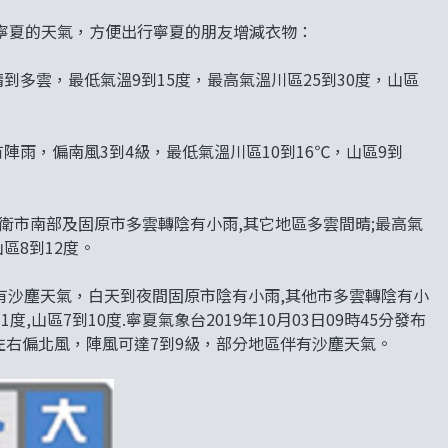
寧夏的天氣，方便出行寧夏的朋友增減衣物：
到多雲，最低氣溫9到15度，最高氣溫川區25到30度，山區
陣雨，偏南風3到4級，最低氣溫川區10到16℃，山區9到
夜間中衛市南部及固原市多雲轉陰有小雨,其它地區多雲間晴;最高氣
山區8到12度。
伴有沙塵天氣，白天到夜間固原市陰有小雨,其他市多雲轉陰有小
1度,山區7到10度.寧夏氣象台2019年10月03日09時45分發布
左右偏北風，陣風可達7到9級，部分地區伴有沙塵天氣。