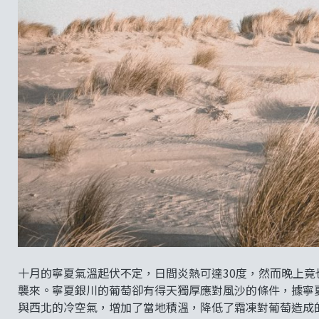
十月的寧夏氣溫起伏不定，日間炎熱可達30度，然而晚上竟
襲來。寧夏銀川的葡萄卻有得天獨厚應對風沙的條件，據寧
與西北的冷空氣，增加了當地積溫，降低了霜凍對葡萄造成