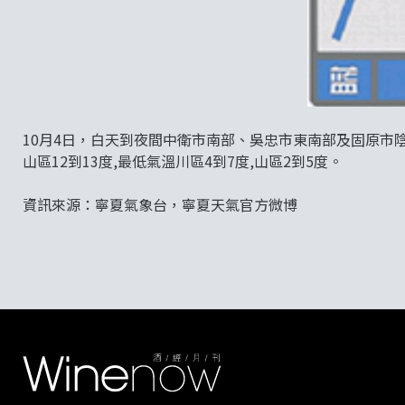
10月4日，白天到夜間中衛市南部、吳忠市東南部及固原市陰有
山區12到13度,最低氣溫川區4到7度,山區2到5度。
資訊來源：寧夏氣象台，寧夏天氣官方微博