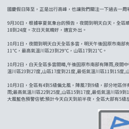
國慶假日降至，正是出行高峰，也讓我們關注一下過去一周
9月30日，根據寧夏氣象台的預告，夜間到明天白天，全區晴
18到24度。次日天氣晴好，適宜外出。
10月1日，夜間到明天白天全區多雲，明天午後固原市南部有
11℃，最高氣溫川區23到29℃，山區17到21℃。
​​​​10月2日，白天全區多雲間晴,午後固原市南部有陣雨,
溫川區23到27度,山區17度到21度,最低氣溫川區11到15度,
10月3日，全區有4到5級偏北風，陣風7到9級，部分地區
雨;最高氣溫川區22到25度,山區15到17度,最低氣溫川區9到1
大風藍色預警信號:預計今天白天到前半夜，全區大部有5級