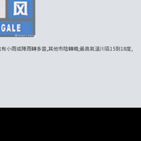
小雨或陣雨轉多雲,其他市陰轉晴;最高氣溫川區15到18度,