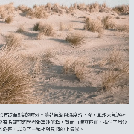
也有跌至8度的時分。隨著氣溫與濕度齊下降，風沙天氣逐漸
夏著名葡萄酒學者張軍翔解釋，賀蘭山橫亙西面，擋住了風沙
的危害，成為了一種相對獨特的小氣候。