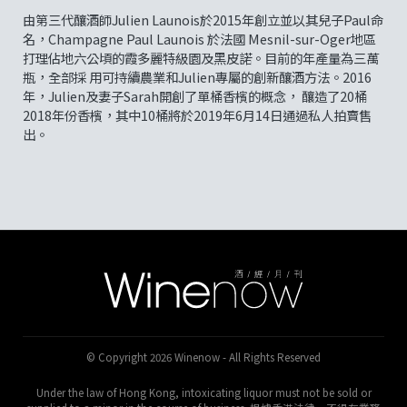
由第三代釀酒師Julien Launois於2015年創立並以其兒子Paul命
名，Champagne Paul Launois 於法國 Mesnil-sur-Oger地區
打理佔地六公頃的霞多麗特級園及黑皮諾。目前的年產量為三萬
瓶，全部採 用可持續農業和Julien專屬的創新釀酒方法。2016
年，Julien及妻子Sarah開創了單桶香檳的概念， 釀造了20桶
2018年份香檳，其中10桶將於2019年6月14日通過私人拍賣售
出。
© Copyright 2026 Winenow - All Rights Reserved
Under the law of Hong Kong, intoxicating liquor must not be sold or