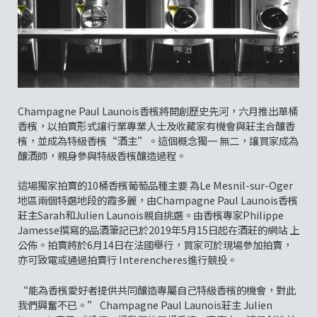
Champagne Paul Launois香檳將開創歷史先河，六月推出單桶
香檳，以拍賣形式讓行業專業人士及收藏家有機會與莊主合釀香
檳，並成為特級香檳“酒主”。這個概念獨一 無二，讓買家成為
釀酒師，親身參與特級香檳釀造過程。
這場獨家拍賣的10桶香檳葡萄品種主要 為Le Mesnil-sur-Oger
地區兩個特選地段的霞多麗，由Champagne Paul Launois香檳
莊主Sarah和Julien Launois親自挑選。由香檳專家Philippe
Jamesse撰寫的品酒筆記已於2019年5月15日起在酒莊的網站 上
公佈。拍賣將於6月14日在法國舉行，買家可於現場參加拍賣，
亦可致電或通過拍賣行 Interencheres進行競投。
“能為香檳愛好者提供共同釀造專屬自己特級香檳的機會，對此
我們興奮不已。” Champagne Paul Launois莊主 Julien