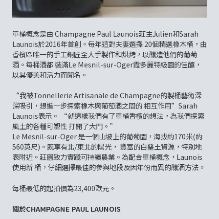
單桶概念是由 Champagne Paul Launois莊主Julien和Sarah
Launois於2016年首創。每年這對夫妻選擇 20個精選橡木桶，由
香檳區唯一的手工銅匠全人手製作和烘烤，以釀造他們的葡萄
酒。每桶酒都 裝滿Le Mesnil-sur-Oger霞多麗特級園的佳釀，
以其優美和活力而聞名。
“我被Tonnellerie Artisanale de Champagne的製桶藝術深
深吸引，想進一步探索橡木與葡萄酒之間的 相互作用”Sarah
Launois表示。 “就這樣我們有了單桶香檳的想法，為我們探索
風土的各種可塑性 打開了大門。”
Le Mesnil-sur-Oger 是一個山坡上的葡萄園，海拔約170米(約
560英尺)。既享有北/東北的陽光， 豐富的白堊土資源，特別地
表附近。莊園致力實踐可持續農業。為配合單桶概念，Launois
使用新 桶，仔細選擇最佳的參與地段及因年份而異的釀酒方法。
每桶最低的起拍價為23,400歐元。
關於CHAMPAGNE PAUL LAUNOIS