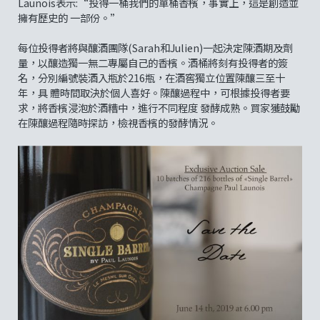
Launois表示:“投得一桶我們的單桶香檳，事實上，這是創造並
擁有歷史的 一部份。”
每位投得者將與釀酒團隊(Sarah和Julien)一起決定陳酒期及劑
量，以釀造獨一無二專屬自己的香檳。酒桶將刻有投得者的簽
名，分別編號裝酒入瓶於216瓶，在酒窖獨立位置陳釀三至十
年，具 體時間取決於個人喜好。陳釀過程中，可根據投得者要
求，將香檳浸泡於酒糟中，進行不同程度 發酵成熟。買家獲鼓勵
在陳釀過程隨時探訪，檢視香檳的發酵情況。