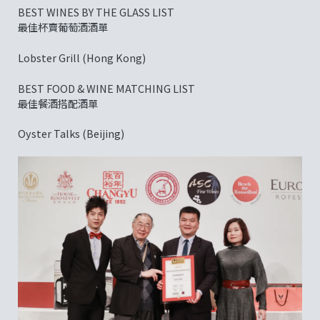
BEST WINES BY THE GLASS LIST
最佳杯賣葡萄酒酒單
Lobster Grill (Hong Kong)
BEST FOOD & WINE MATCHING LIST
最佳餐酒搭配酒單
Oyster Talks (Beijing)