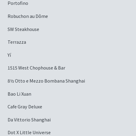
Portofino
Robuchon au Dôme
SW Steakhouse
Terrazza
Yí
1515 West Chophouse & Bar
8½ Otto e Mezzo Bombana Shanghai
Bao Li Xuan
Cafe Gray Deluxe
Da Vittorio Shanghai
Dot X Little Universe