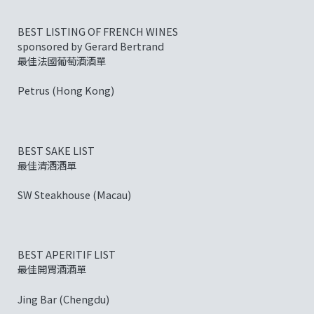
BEST LISTING OF FRENCH WINES
sponsored by Gerard Bertrand
最佳法國葡萄酒酒單
Petrus (Hong Kong)
BEST SAKE LIST
最佳清酒酒單
SW Steakhouse (Macau)
BEST APERITIF LIST
最佳開胃酒酒單
Jing Bar (Chengdu)