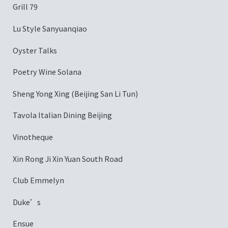
Grill 79
Lu Style Sanyuanqiao
Oyster Talks
Poetry Wine Solana
Sheng Yong Xing (Beijing San Li Tun)
Tavola Italian Dining Beijing
Vinotheque
Xin Rong Ji Xin Yuan South Road
Club Emmelyn
Duke’s
Ensue