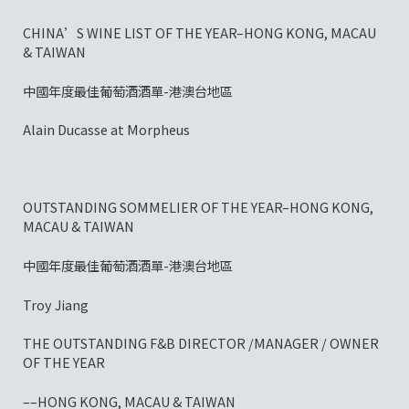
CHINA’S WINE LIST OF THE YEAR–HONG KONG, MACAU
& TAIWAN
中國年度最佳葡萄酒酒單-港澳台地區
Alain Ducasse at Morpheus
OUTSTANDING SOMMELIER OF THE YEAR–HONG KONG,
MACAU & TAIWAN
中國年度最佳葡萄酒酒單-港澳台地區
Troy Jiang
THE OUTSTANDING F&B DIRECTOR /MANAGER / OWNER
OF THE YEAR
––HONG KONG, MACAU & TAIWAN