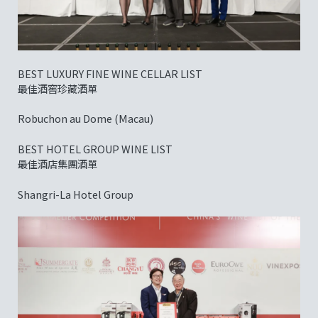
BEST LUXURY FINE WINE CELLAR LIST
最佳酒窖珍藏酒單
Robuchon au Dome (Macau)
BEST HOTEL GROUP WINE LIST
最佳酒店集團酒單
Shangri-La Hotel Group