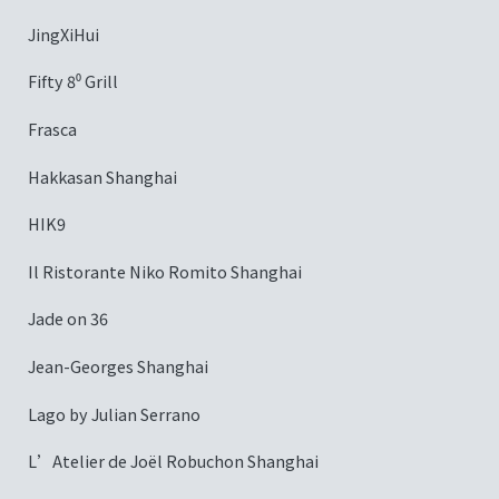
JingXiHui
Fifty 8⁰ Grill
Frasca
Hakkasan Shanghai
HIK9
Il Ristorante Niko Romito Shanghai
Jade on 36
Jean-Georges Shanghai
Lago by Julian Serrano
L’Atelier de Joël Robuchon Shanghai