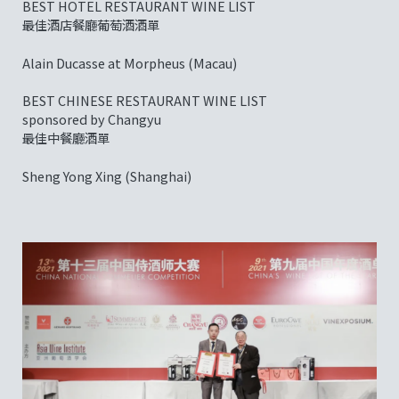
BEST HOTEL RESTAURANT WINE LIST
最佳酒店餐廳葡萄酒酒單
Alain Ducasse at Morpheus (Macau)
BEST CHINESE RESTAURANT WINE LIST
sponsored by Changyu
最佳中餐廳酒單
Sheng Yong Xing (Shanghai)