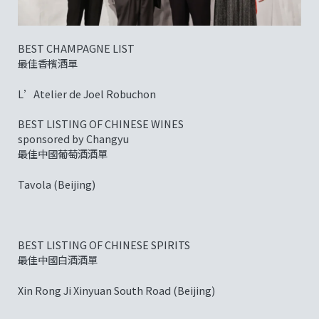
BEST CHAMPAGNE LIST
最佳香檳酒單
L’Atelier de Joel Robuchon
BEST LISTING OF CHINESE WINES
sponsored by Changyu
最佳中國葡萄酒酒單
Tavola (Beijing)
BEST LISTING OF CHINESE SPIRITS
最佳中國白酒酒單
Xin Rong Ji Xinyuan South Road (Beijing)