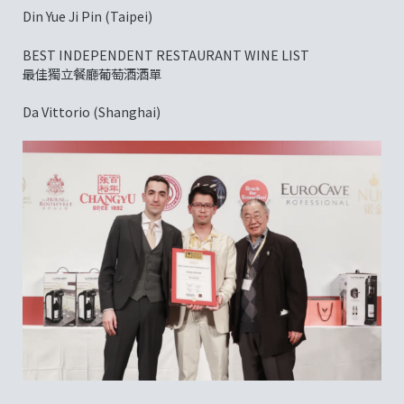
Din Yue Ji Pin (Taipei)
BEST INDEPENDENT RESTAURANT WINE LIST
最佳獨立餐廳葡萄酒酒單
Da Vittorio (Shanghai)