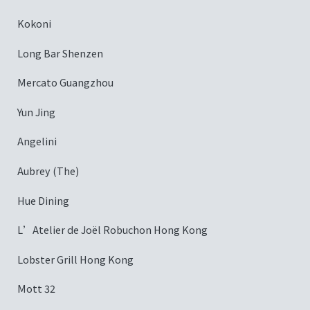
Kokoni
Long Bar Shenzen
Mercato Guangzhou
Yun Jing
Angelini
Aubrey (The)
Hue Dining
L’Atelier de Joël Robuchon Hong Kong
Lobster Grill Hong Kong
Mott 32