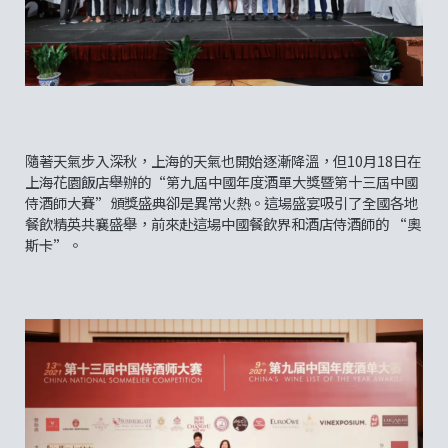
隨著天氣步入深秋，上海的天氣也開始逐漸降溫，但10月18日在
上海花園飯店舉辦的“第九屆中國年度酒單大獎暨第十三屆中國
侍酒師大賽”頒獎盛典卻是異常火熱。這場盛宴吸引了全國各地
餐飲精英共襄盛舉，前來赴這場中國餐飲界和酒店侍酒師的 “奧
斯卡”。