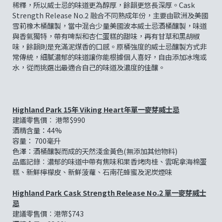
稀釋，所以威士忌的味道更為醇厚，餘韻更悠長深厚。Cask
Strength Release No.2 融合不同熟成年份，主要由歐洲及美國
雪莉橡木桶釀製，當中混合少量美國波本威士忌酒桶釀製，味道
與香氣獨特，帶有啤梨和杏仁蛋糕的甜味，再有甘草和黑胡椒
味，餘韻則是充滿泥煤香的口感。原桶強度的威士忌釀製方式非
常傳統，細膩濃郁的味道讓你能根據個人喜好，自由添加冰塊或
水，從而挑選出最適合自己的味道及濃度的佳釀。
Highland Park 15
年
Viking Heart
年單一麥芽威士忌
建議零售價︰ 港幣$990
酒精含量：44%
容量： 700毫升
色澤：酒桶釀製而成的天然淺金黃色(無添加其他物料)
品鑑記錄︰濃郁的味道中帶有焦味和果香烤肉桂、雲呢拿海棉蛋
糕、新鮮檸檬皮、新鮮菠蘿、石南花蜂蜜及泥炭煙味
Highland Park Cask Strength Release No.2
單一麥芽威士
忌
建議零售價︰港幣$743