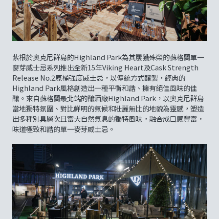
紮根於奧克尼群島的Highland Park為其屢獲殊榮的蘇格蘭單一
麥芽威士忌系列推出全新15年Viking Heart及Cask Strength
Release No.2原桶強度威士忌，以傳統方式釀製，經典的
Highland Park風格創造出一種平衡和諧、擁有絕佳風味的佳
釀。來自蘇格蘭最北端的釀酒廠Highland Park，以奧克尼群島
當地獨特氛圍、對比鮮明的氣候和壯麗無比的地貌為靈感，塑造
出多種別具層次且富大自然氣息的獨特風味，融合成口感豐富，
味道極致和諧的單一麥芽威士忌。