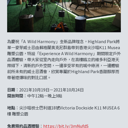
為慶祝「A Wild Harmony」全新品牌理念，Highland Park將
單一麥芽威士忌由蘇格蘭奧克尼群島帶到香港尖沙咀K11 Musea
雕塑公園，特設「Experience A Wild Harmony」期間限定戶外
品酒體驗，帶大家從室內走向戶外，在高樓臨立的維多利亞港天
際線下，清新的戶外空間，一邊享受罕有的城中綠洲，一邊體驗
前所未有的威士忌酒會，欣賞專屬於Highland Park香甜醇厚而
帶著煙燻味的對比口感。
日期
：2021年10月19日－2021年10月24日
開放時間
：中午12點－晚上9點
地點
：尖沙咀梳士巴利道18號Victoria Dockside K11 MUSEA 6
樓 雕塑公園
免費預約品酒體驗
：
https://bit.ly/3mNufdS