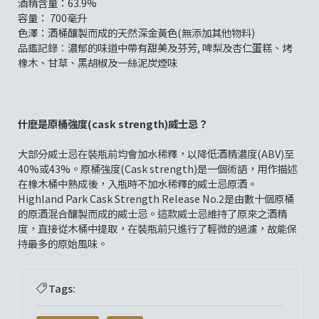
酒精含量：63.9%
容量： 700毫升
色澤：酒桶釀製而成的天然深金黃色(無添加其他物料)
品鑑記錄︰濃郁的味道中帶有甜美及芬芳, 啤梨及杏仁蛋糕、烤
橡木、甘草、黑胡椒及一絲泥炭煙味
什麽是原桶強度
(cask strength)
威士忌？
大部分威士忌在裝瓶前均會加水稀釋，以降低酒精濃度(ABV)至
40%或43%。原桶強度(Cask strength)是一個術語，用作描述
在橡木桶中熟成後，入瓶時不加水稀釋的威士忌原酒。
Highland Park Cask Strength Release No.2是由數十個原桶
的原酒混合釀製而成的威士忌。這款威士忌維持了原來之酒精
度，直接從木桶中提取，在裝瓶前只進行了輕微的過濾，故能保
持最多的原始風味。
Tags: