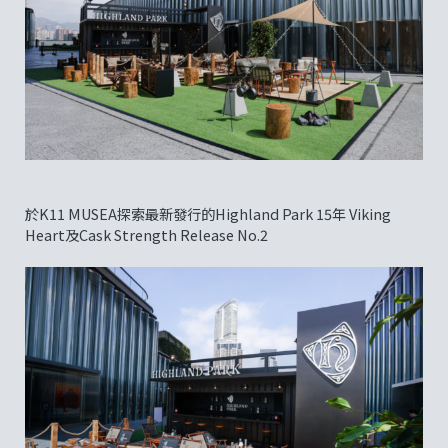
於K11 MUSEA探索最新發行的Highland Park 15年 Viking
Heart及Cask Strength Release No.2