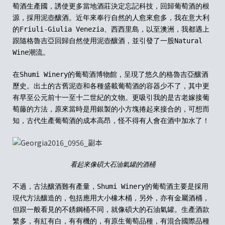
萄酒生產國，誘使更多當地酒莊決定忘記科技，回歸葡萄酒的根
源，採用泥壺釀酒。近年來奉行自然的人愈來愈多，我在意大利
的Friuli-Giulia Venezia、西西里島，以至澳洲，我都遇上
跟隨
格魯吉亞
回歸自然使用泥壺釀酒，並引發了一股Natural
Wine潮流。
在Shumi Winery的
葡萄酒博物館
，呈現了悠久的
格魯吉亞
釀酒
歷史。出土的古舊泥壺和各種盛載葡萄酒的容器少不了，其中更
有早至公元前十一至十二世紀的文物。更吸引我的是古老嫁接葡
萄藤的方法，原來當時是用銀製的小方塊捲起來接合的，可想而
知，古代生產葡萄酒的成本高昂，怪不得有人會在酒中加水了！
看起來像碩大石油氣罐的酒桶
不過，古法釀酒難有產量，Shumi Winery的葡萄酒主要是採用
現代方法釀造的，包括應用大小橡木桶，另外，亦有金屬酒桶，
但跟一般看見的不銹鋼桶不同，就像碩大的石油氣罐。生產酒款
繁多，有紅有白，有有機的，有原生葡萄品種，有混合國際品種