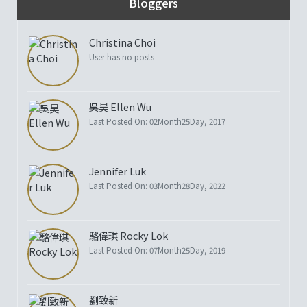
Bloggers
Christina Choi
User has no posts
吳昊 Ellen Wu
Last Posted On: 02Month25Day, 2017
Jennifer Luk
Last Posted On: 03Month28Day, 2022
駱偉琪 Rocky Lok
Last Posted On: 07Month25Day, 2019
劉致新