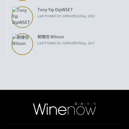
Tony Yip DipWSET
Last Posted On: 03Month31Day, 2023
郭偉信 Wilson
Last Posted On: 01Month07Day, 2017