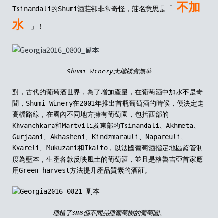
不加
Tsinandali
的
Shumi
酒莊卻非常奇怪，莊名意思是
「
水
」！
Shumi Winery
大樓樸實無華
對，古代的葡萄酒世界，為了增加產量，在葡萄酒中加水不是奇
聞，
Shumi Winery
在
2001
年推出首瓶葡萄酒的時候，便決定走
高檔路線，在國內不同地方擁有葡萄園，包括西部的
Khvanchkara
和
Martvili
及東部的
Tsinandali
、
Akhmeta
、
Gurjaani
、
Akhasheni
、
Kindzmarauli
、
Napareuli
、
Kvareli
、
Mukuzani
和
Ikalto
，以法國葡萄酒指定地區監管制
度為藍本，生產各款反映風土的葡萄酒，並且是
格魯吉亞首家應
用
Green harvest
方法提升產品質素的酒莊。
種植了
386
個不同品種葡萄樹的
葡萄園。