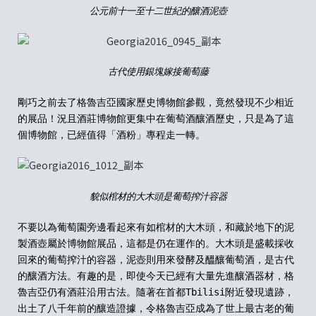
公元前十一至十二世紀的釀酒泥壺
古代使用銀塊嫁接葡萄藤
剛巧之前去了格魯吉亞國家歷史博物館參觀，竟然發現不少相近
的展品！況且酒莊博物館更集中在葡萄酒釀酒歷史，只是為了這
個博物館，已經值得
「
酒粉
」
專程走一轉。
貌似棺材的大
木頭
是葡萄搾汁容器
不要以為葡萄園旁邊
看起來
有如棺材的
大
木頭
，
和藏於地下的
泥
製酒壺屬於
博物館
展品，這都是仍在運作的。大
木頭
是盛載採收
回來的葡萄搾汁的容器，泥壺則用來發酵及醞釀葡萄酒，是古代
的釀酒方法。有趣的是，即使今天已經有大量先進釀酒器材，
格
魯吉亞
仍有酒莊沿用古法。隨著在首都Tbilisi附近發現遺跡，
出土了八千年前的釀造證據，令
格魯吉亞
成為了世上最古老的葡