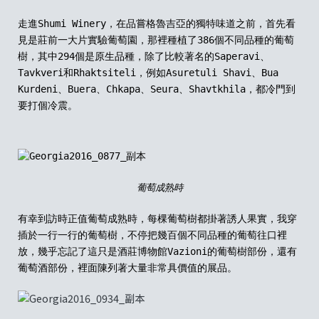
走進
Shumi Winery
，在品
嘗
格魯吉亞的獨特味道之前，首先看
見是莊前一大片實驗葡萄園，那裡種植了
386
個不同品種的葡萄
樹，其中
294
個是原生品種，除了比較著名的
Saperavi
、
Tavkveri
和
Rhaktsiteli
，例如
Asuretuli Shavi
、
Bua
Kurdeni
、
Buera
、
Chkapa
、
Seura
、
Shavtkhila
，都冷門到
要打個冷震。
葡萄成熟時
有幸到訪時正值葡萄成熟時，每棵葡萄樹都掛著誘人果實，我穿
插於一行一行的葡萄樹，不停把幾百個不同品種的葡萄往口裡
放，幾乎忘記了這只是酒莊博物館
Vazioni
的葡萄樹部
份
，
還有
葡萄酒部
份
，裡面陳列著大量非常具價值的展品。