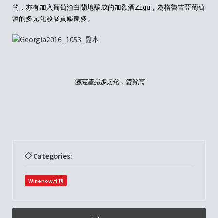
的，亦有加入葡萄渣白蘭地釀成的加烈酒
Zigu
，為
格魯吉亞
葡萄
酒的多元化發展貢獻良多。
酒莊產品多元化，酒質高
Categories:
Winenow月刊