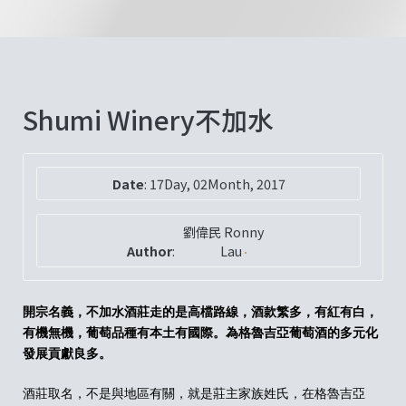
Shumi Winery不加水
Date
:
17Day, 02Month, 2017
劉偉民 Ronny
Author
:
Lau
開宗名義，不加水酒莊走的是高檔路線，酒款繁多，有紅有白，
有機無機，葡萄品種有本土有國際。為格魯吉亞葡萄酒的多元化
發展貢獻良多。
酒莊取名，不是與地區有關，就是莊主家族姓氏，在格魯吉亞