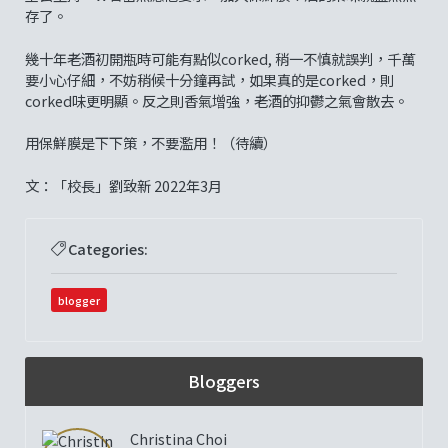
存了。
幾十年老酒初開瓶時可能有點似corked, 稍一不慎就誤判，千萬
要小心仔細，不妨稍候十分鐘再試，如果真的是corked，則
corked味更明顯。反之則香氣增強，老酒的抑鬱之氣會散去。
用保鮮膜是下下策，不要濫用！（待續）
文：「校長」劉致新 2022年3月
Categories:
blogger
Bloggers
Christina Choi