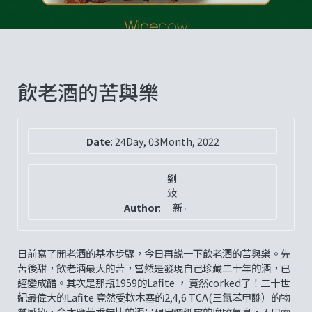
飲老酒的苦與樂
Date
:
24Day, 03Month, 2022
劉
致
Author
:
新
日前寫了開老酒的基本步驟，今日再説一下飲老酒的苦與樂。先
苦後甜，飲老酒最大的苦，當然是發現自己珍藏二十年的酒，已
經變成醋。其次是那瓶1959的Lafite ， 竟然corked了！二十世
紀最偉大的Lafite 竟然受軟木塞的2,4,6 TCA(三氯苯甲醚）的物
質感染，令本應芳香無比的酒呈現出爛紙皮的腐敗氣息，入口索