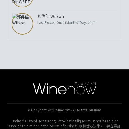
郭偉信 Wilson
Last Posted On: 01Month07Day, 2017
© Copyright 2026 Winenow - All Rights Reserved
Under the law of Hong Kong, intoxicating liquor must not be sold or
supplied to a minor in the course of business. 根據香港法律，不得在業務