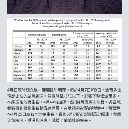
4月日照時間充足，葡萄提早萌芽。但於4月7日和8日，波爾多出
現歷史性的嚴重霜凍，氣溫降至-5°C以下，影響了整個波爾多。
在霜凍後放緩生長，4月中旬加速，然後4月底再次放緩。各區域
都觀察到植物生長情況有差異。在受霜凍影響的地塊中，葡萄芽
在4月25日左右才開始生長。直到5月初仍記錄到局部霜凍，整體
天氣陰沉、潮濕和涼爽，減緩了葡萄藤的生長。