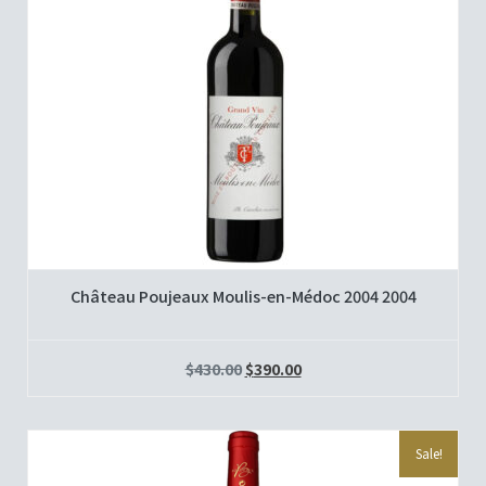
Château Poujeaux Moulis-en-Médoc 2004 2004
$
430.00
$
390.00
Sale!