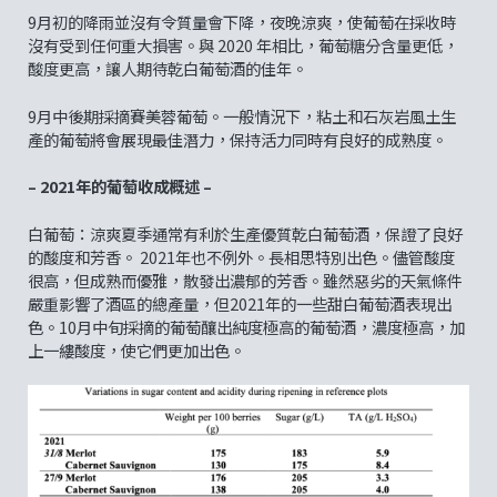
9月初的降雨並沒有令質量會下降，夜晚涼爽，使葡萄在採收時
沒有受到任何重大損害。與 2020 年相比，葡萄糖分含量更低，
酸度更高，讓人期待乾白葡萄酒的佳年。
9月中後期採摘賽美蓉葡萄。一般情況下，粘土和石灰岩風土生
產的葡萄將會展現最佳潛力，保持活力同時有良好的成熟度。
– 2021年的葡萄收成概述 –
白葡萄：涼爽夏季通常有利於生產優質乾白葡萄酒，保證了良好
的酸度和芳香。 2021年也不例外。長相思特別出色。儘管酸度
很高，但成熟而優雅，散發出濃郁的芳香。雖然惡劣的天氣條件
嚴重影響了酒區的總產量，但2021年的一些甜白葡萄酒表現出
色。10月中旬採摘的葡萄釀出純度極高的葡萄酒，濃度極高，加
上一縷酸度，使它們更加出色。