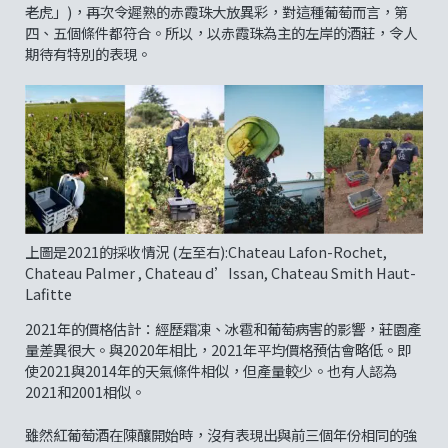
老虎」)，再次令遲熟的赤霞珠大放異彩，對這種葡萄而言，第
四、五個條件都符合。所以，以赤霞珠為主的左岸的酒莊，令人
期待有特別的表現。
上圖是2021的採收情況 (左至右):Chateau Lafon-Rochet,
Chateau Palmer , Chateau d’Issan, Chateau Smith Haut-
Lafitte
2021年的價格估計：經歷霜凍、冰雹和葡萄病害的影響，莊園產
量差異很大。與2020年相比，2021年平均價格預估會略低。即
使2021與2014年的天氣條件相似，但產量較少。也有人認為
2021和2001相似。
雖然紅葡萄酒在陳釀開始時，沒有表現出與前三個年份相同的強