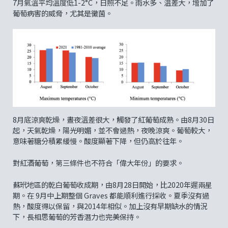
7月氣溫平均溫度低1-2°C，日照不足。雨水多、温差大，增加了
葡萄病害的威脅，尤其是黴菌。
8月底涼爽乾燥，晝夜溫差很大，觸發了紅葡萄成熟。由8月30日
起，天氣乾燥，陽光明媚，並不會過熱，夜晚涼爽。葡萄較大，
意味著糖分積累緩慢。酸度顯著下降，但仍高於往年。
對紅酒葡萄，第三條件也不符合「偉大年份」的要求。
蘇玳地區的乾白葡萄收成期，由8月28日開始，比2020年遲兩星
期。在 9月中上期整個 Graves 都能順利進行採收。夏季沒有過
熱，酸度得以保留，與2014年相似。加上沒有早期缺水的情況
下，長相思葡萄的芳香潛力也完美保持。