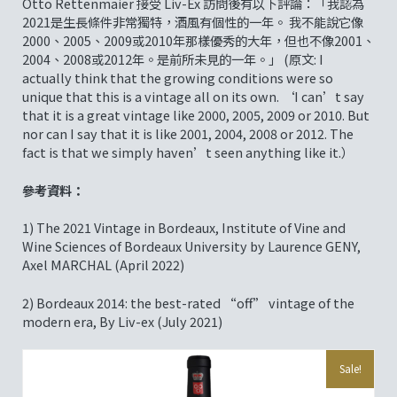
Otto Rettenmaier 接受 Liv-Ex 訪問後有以下評論：「我認為
2021是生長條件非常獨特，酒風有個性的一年。 我不能說它像
2000、2005、2009或2010年那樣優秀的大年，但也不像2001、
2004、2008或2012年。是前所未見的一年。」 (原文: I
actually think that the growing conditions were so
unique that this is a vintage all on its own. ‘I can’t say
that it is a great vintage like 2000, 2005, 2009 or 2010. But
nor can I say that it is like 2001, 2004, 2008 or 2012. The
fact is that we simply haven’t seen anything like it.）
參考資料：
1) The 2021 Vintage in Bordeaux, Institute of Vine and
Wine Sciences of Bordeaux University by Laurence GENY,
Axel MARCHAL (April 2022)
2) Bordeaux 2014: the best-rated “off” vintage of the
modern era, By Liv-ex (July 2021)
Sale!