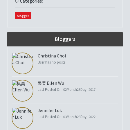
Categories:
blogger
Bloggers
Christina Choi
User has no posts
吳昊 Ellen Wu
Last Posted On: 02Month25Day, 2017
Jennifer Luk
Last Posted On: 03Month28Day, 2022