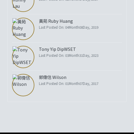
黃苑 Ruby Huang
Last Posted On: 04Month08Day, 2019
Tony Yip DipWSET
Last Posted On: 03Month31Day, 2023
郭偉信 Wilson
Last Posted On: 01Month07Day, 2017