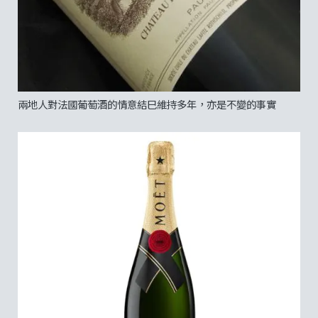
兩地人對法國葡萄酒的情意結巳維持多年，亦是不變的事實