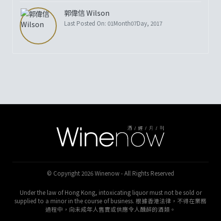
郭偉信 Wilson
Last Posted On: 01Month07Day, 2017
© Copyright 2026 Winenow - All Rights Reserved
Under the law of Hong Kong, intoxicating liquor must not be sold or
supplied to a minor in the course of business. 根據香港法律，不得在業務
過程中，向未成年人售賣或供應令人醺醉的酒類。