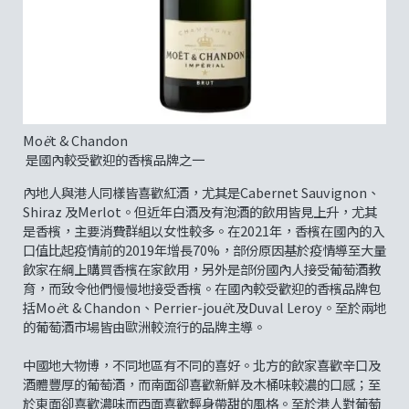
Mo
ë
t & Chandon
是國內較受歡迎的香檳品牌之一
內地人與港人同樣皆喜歡紅酒，尤其是Cabernet Sauvignon、
Shiraz 及Merlot。但近年白酒及有泡酒的飲用皆見上升，尤其
是香檳，主要消費群組以女性較多。在2021年，香檳在國內的入
口值比起疫情前的2019年增長70%，部份原因基於疫情導至大量
飲家在綱上購買香檳在家飲用，另外是部份國內人接受葡萄酒教
育，而致令他們慢慢地接受香檳。在國內較受歡迎的香檳品牌包
括Mo
ë
t & Chandon、Perrier-jou
ë
t及Duval Leroy。至於兩地
的葡萄酒市場皆由歐洲較流行的品牌主導。
中國地大物博，不同地區有不同的喜好。北方的飲家喜歡辛口及
酒體豐厚的葡萄酒，而南面卻喜歡新鮮及木桶味較濃的口感；至
於東面卻喜歡濃味而西面喜歡輕身帶甜的風格。至於港人對葡萄