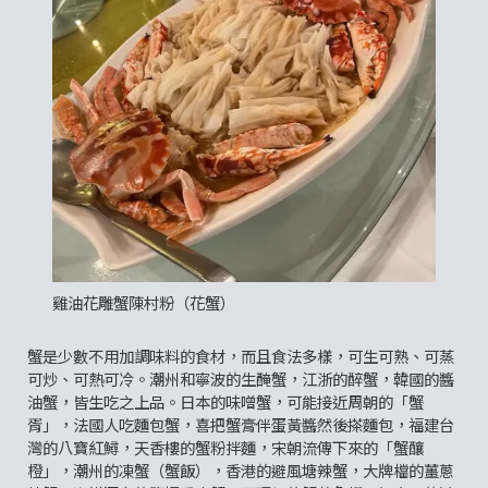
雞油花雕蟹陳村粉（花蟹）
蟹是少數不用加調味料的食材，而且食法多樣，可生可熟、可蒸
可炒、可熱可冷。潮州和寧波的生醃蟹，江浙的醉蟹，韓國的醬
油蟹，皆生吃之上品。日本的味噌蟹，可能接近周朝的「蟹
胥」，法國人吃麵包蟹，喜把蟹膏伴蛋黃醬然後搽麵包，福建台
灣的八寶紅鱘，天香樓的蟹粉拌麵，宋朝流傳下來的「蟹釀
橙」，潮州的凍蟹（蟹飯），香港的避風塘辣蟹，大牌檔的薑蔥