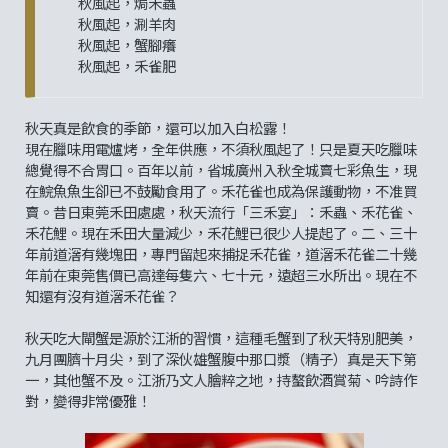
秋風起，焗禾蟲
秋風起，涮羊肉
秋風起，蟹腳癢
秋風起，禾雀肥
秋天真是飲食的季節，還可以加入白松露！
現在臘味用電爐烤，全年供應，不須秋風起了！只是夏天吃臘味
總覺得不合胃口。百年以前，省城廣州入秋全城賣七彩魚生，現
在鯇魚魚生卻已不鼓勵食用了。禾花雀也成為保護動物，不准買
賣。昔日東莞禾田處處，秋天流行「三禾宴」：禾蟲、禾花雀、
禾花鯉。現在禾田大量減少，禾花鯉已很少人提起了。二、三十
年前道滘有幾塊田，專門留起來捕捉禾花雀，道滘禾花雀二十幾
年前在東莞售價已高達每隻六、七十元，遠超三水所出。現在不
知還有沒有道滘禾花雀？
秋天吃大閘蟹是源於江淅的習慣，這種毛蟹到了秋天特別肥美，
九月團臍十月尖，到了深伙雄蟹腹中那口漿（精子）真是天下第
一，其他蟹不及。江浙乃文人膾粹之地，持螯飲酒賞菊、吟詩作
對，變得非常優雅！