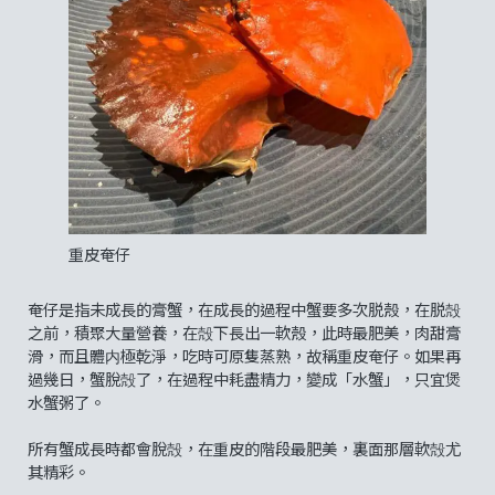
重皮奄仔
奄仔是指未成長的膏蟹，在成長的過程中蟹要多次脱殼，在脱殻
之前，積聚大量營養，在殻下長出一軟殼，此時最肥美，肉甜膏
滑，而且體内極乾淨，吃時可原隻蒸熟，故稱重皮奄仔。如果再
過幾日，蟹脫殻了，在過程中耗盡精力，變成「水蟹」，只宜煲
水蟹粥了。
所有蟹成長時都會脫殻，在重皮的階段最肥美，裏面那層軟殻尤
其精彩。