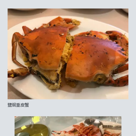
鹽焗重皮蟹