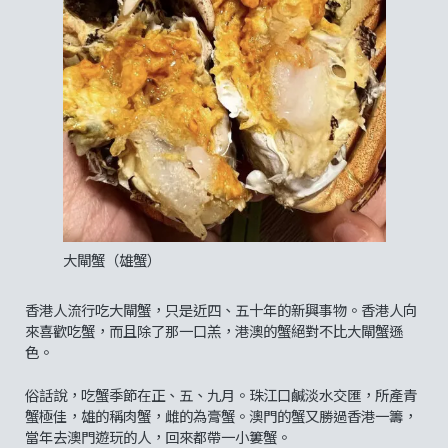
大閘蟹（雄蟹）
香港人流行吃大閘蟹，只是近四、五十年的新興事物。香港人向
來喜歡吃蟹，而且除了那一口羔，港澳的蟹絕對不比大閘蟹遜
色。
俗話說，吃蟹季節在正、五、九月。珠江口鹹淡水交匯，所產青
蟹極佳，雄的稱肉蟹，雌的為膏蟹。澳門的蟹又勝過香港一籌，
當年去澳門遊玩的人，回來都帶一小簍蟹。