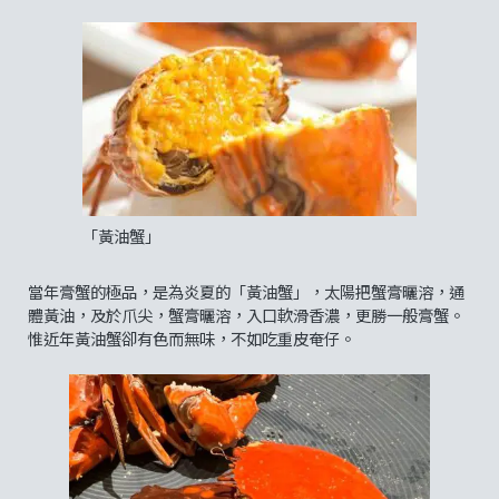
「黃油蟹」
當年膏蟹的極品，是為炎夏的「黃油蟹」，太陽把蟹膏曬溶，通
體黃油，及於爪尖，蟹膏曬溶，入口軟滑香濃，更勝一般膏蟹。
惟近年黃油蟹卻有色而無味，不如吃重皮奄仔。