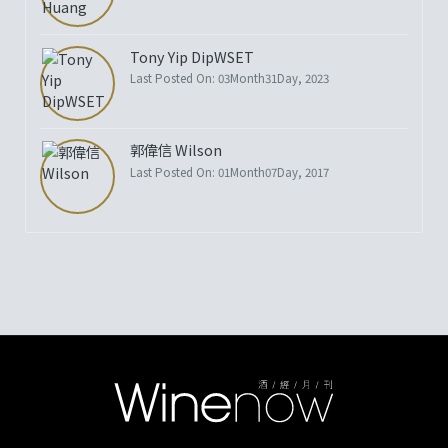
Tony Yip DipWSET
Last Posted On: 03Month31Day, 2023
郭偉信 Wilson
Last Posted On: 01Month07Day, 2017