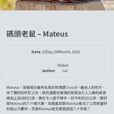
碼頭老鼠 – Mateus
Date
:
22Day, 09Month, 2022
Mabel
Author
:
Lai
Mateus，是葡萄牙最有名氣的玫瑰酒 (ros
é
)。最迷人的地方，
除了獨特的外形之外，其充滿歷史風情的背景及引人入勝的果香
再加上泡沬的口惑，實在令人愛不釋手。到今年的2022年，剛好
是Mateus的八十歲大壽，為隆重其事Mateus推出了三款限量特
別版以示慶祝。究竟Mateus是怎樣渡過這八十年呢？