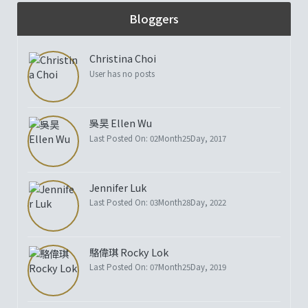
Bloggers
Christina Choi
User has no posts
吳昊 Ellen Wu
Last Posted On: 02Month25Day, 2017
Jennifer Luk
Last Posted On: 03Month28Day, 2022
駱偉琪 Rocky Lok
Last Posted On: 07Month25Day, 2019