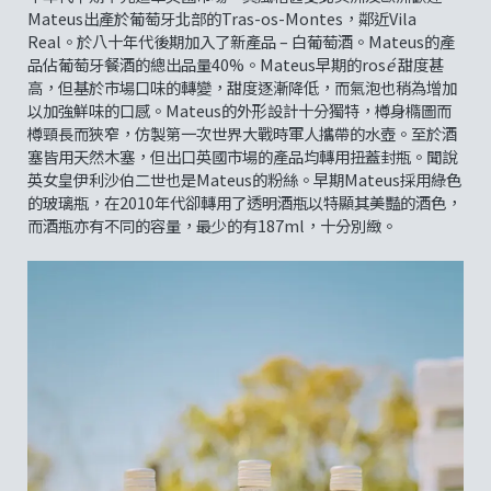
Mateus出產於葡萄牙北部的Tras-os-Montes，鄰近Vila
Real。於八十年代後期加入了新產品 – 白葡萄酒。Mateus的產
品佔葡萄牙餐酒的總出品量40%。Mateus早期的ros
é
甜度甚
高，但基於市場口味的轉變，甜度逐漸降低，而氣泡也稍為增加
以加強鮮味的口感。Mateus的外形設計十分獨特，樽身橢圖而
樽頸長而狹窄，仿製第一次世界大戰時軍人攜帶的水壺。至於酒
塞皆用天然木塞，但出口英國市場的產品均轉用扭蓋封瓶。聞說
英女皇伊利沙伯二世也是Mateus的粉絲。早期Mateus採用綠色
的玻璃瓶，在2010年代卻轉用了透明酒瓶以特顯其美豔的酒色，
而酒瓶亦有不同的容量，最少的有187ml，十分別緻。