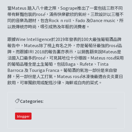
當Mateus 踏入八十歲之際，Sogrape推出了一套包括三款不同
帶有鮮豔包裝的ros
é
，滿佈快樂歡欣的氣紛。三款設計以三種不
同的音樂為題材，包含Rock n roll、Fado 及Dance music，所
以既傳統亦時尚，吸引成熟及年輕的消費者。
跟據Wine Intelligence於2019年發表的100大最強葡萄酒品牌
報告中，Mateus除了榜上有名之外，亦是葡萄牙最強的ros
é
品
牌。而跟據IRI 2018的報告裏亦表示，以銷售額來說Mateus是
法國入口最多的ros
é
，可見其地位十分穩固。Mateus ros
é
採用
的葡萄品種全是土生葡萄，包括Baga、Rufete、Tinta
Barroca 及 Touriga Franca。葡萄酒的氣泡一部份是來自發
酵，另一部份是人工打氣。Mateus ros
é
冰凍後最適合炎炎夏日
飲用，可單獨飲用或配搭沙律、海鮮或白肉的菜式。
Categories:
blogger