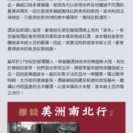
此。蘇威口味多樣複雜，是因為可以使用世界各地釀過不同酒的
舊桶來陳年，這也是很多蘇威風味比軟柔和的原因。波本則因法
律規定，只能用全新烘烤的橡木桶陳年，風味比較濃烈。
酒友如果細心留意，都曾經在某些葡萄酒標上見到「波本」。有
些葡萄酒莊會使用雪莉桶和波本桶來熟成紅酒，波本桶就是那些
釀過波本威士忌的舊桶。因此，就算沒有飲過波本威士忌，都會
覺得波本的氣息似曾相識。
最早於17世紀的愛爾蘭人，帶著釀酒技術來到美國新大陸，有別
於傳統的麥芽，他們混合使用玉米、裸麥等當地穀物來釀造威士
忌，這就是美國波本。最初在賓夕法尼亞州一帶釀賣。獨立戰爭
時期，北方政府徵課重稅，酒廠被迫西遷至新建的肯塔基州，繼
續以內陸盛產的玉米釀酒，以波本鎮為大本營，波本威士忌亦隨
之流行。