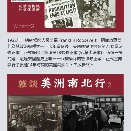
1932年，總統候選人羅斯福 Franklin Roosevelt，把開放酒禁
作為其政治綱領之一。次年當選後，美國國會便通過第21條憲法
修正案，正式廢除了憲法第18號修正案 (即禁酒法案)。值得一提
的是，這是美國歷史上唯一一個被廢除的憲法修正案，正式宣佈
執行了長達14年時間的美國禁酒令，失敗告終。