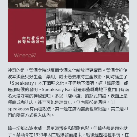
神奇的是，禁酒令時期反而令酒文化綻放得更耀目。禁酒令迫使
波本酒廠只好生產「藥用」威士忌去維持生產技術，同時誕生了
「Speakeasy」地下酒吧文化。不但地下酒吧，連「雞尾酒」都
是那時候的發明。Speakeasy Bar 就是那些轉角地下室門口有兩
名大漢守著的神秘酒吧，多以「店中店」的形式開設，表面上是
餐廳或咖啡店，甚至可能是理髮店，但內裏卻是酒吧。叫
speakeasy有兩種說法，其一是在店內需要輕聲細語，其二是叩
門的隱密方式進入店內。
這一切都為波本威士忌更添叛逆和陽剛色彩，但這些都是題外話
了。禁酒令在1933年因二戰爆發而結束，戰後經歷種種事情，在