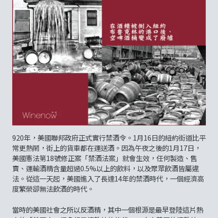
920年，美國聯邦政府正式實行禁酒令。1月16日的紐約街道比平
常更熱鬧，街上的貨車都在運送酒。因為午夜之後的1月17日，
美國憲法第18號修正案「禁酒法案」就會生效，任何製造、售
賣、運輸酒精含量超過0.5%以上的飲料，以及聚眾飲酒皆屬違
法。從這一天起，美國進入了長達14年的禁酒時代，一個經濟高
度繁榮卻無法飲酒的時代。
當時的美國社會之所以反酒精，其中一個根源是最早登陸這片熱