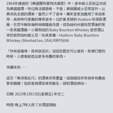
1964年通過的《美國獨特產物決議案》中，波本威士忌就正式成
為美國國酒，地位與法國香檳、干邑；蘇格蘭威士忌等並列。以
美洲為主題的酒單，當然少不了波本。團年宴更加選用了來自東
岸、具有時代意義的傳奇波本。位於曼克頓的 Hudson 哈德森酒
廠，在禁令解除後將兩個糧倉改建，成為紐約州廢除禁酒後的第
一家蒸餾酒廠。小桶熟成的 Baby Bourbon Whiskey 是禁酒以
來的首款紐約威士忌，別具意義。Hudson: Baby Bourbon
Whiskey (Manhattan, USA) RRP$698
「你有過墻梯，我有張良計」從這些歷史可以看到，愈被打壓的
時候，人總會創造出更多有趣的東西。
待續未完……
這次「美洲南北行」的酒單非常豐富，這個題目亦有很多有趣故
事和雜聞！如欲查詢酒菜單和報名，請到酒經網站。
日期: 2023年1月13日(星期五) 年廿二
時間: 晚上7時入席 7:30酒宴開始