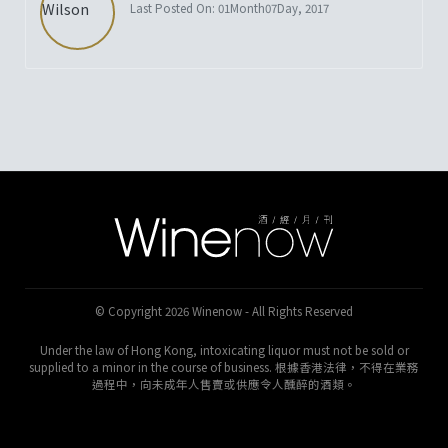
Last Posted On: 01Month07Day, 2017
© Copyright 2026 Winenow - All Rights Reserved
Under the law of Hong Kong, intoxicating liquor must not be sold or
supplied to a minor in the course of business. 根據香港法律，不得在業務
過程中，向未成年人售賣或供應令人醺醉的酒類。