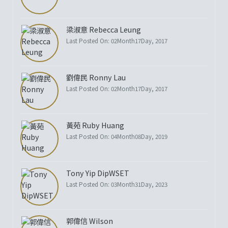
梁淑意 Rebecca Leung
Last Posted On: 02Month17Day, 2017
劉偉民 Ronny Lau
Last Posted On: 02Month17Day, 2017
黃苑 Ruby Huang
Last Posted On: 04Month08Day, 2019
Tony Yip DipWSET
Last Posted On: 03Month31Day, 2023
郭偉信 Wilson