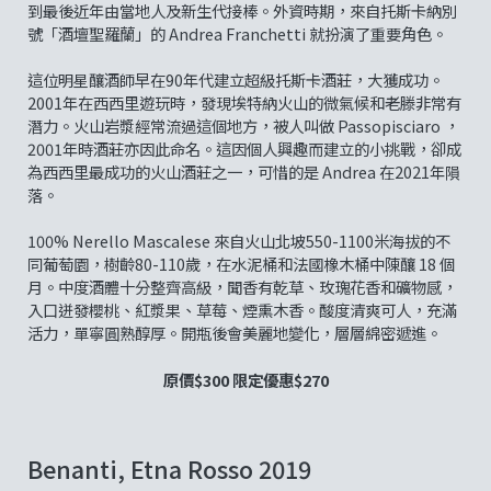
到最後近年由當地人及新生代接棒。外資時期，來自托斯卡納別
號「酒壇聖羅蘭」的 Andrea Franchetti 就扮演了重要角色。
這位明星釀酒師早在90年代建立超級托斯卡酒莊，大獲成功。
2001年在西西里遊玩時，發現埃特納火山的微氣候和老滕非常有
潛力。火山岩漿經常流過這個地方，被人叫做 Passopisciaro ，
2001年時酒莊亦因此命名。這因個人興趣而建立的小挑戰，卻成
為西西里最成功的火山酒莊之一，可惜的是 Andrea 在2021年隕
落。
100% Nerello Mascalese 來自火山北坡550-1100米海拔的不
同葡萄園，樹齡80-110歲，在水泥桶和法國橡木桶中陳釀 18 個
月。中度酒體十分整齊高級，聞香有乾草、玫瑰花香和礦物感，
入口迸發櫻桃、紅漿果、草莓、煙熏木香。酸度清爽可人，充滿
活力，單寧圓熟醇厚。開瓶後會美麗地變化，層層綿密遞進。
原價$300 限定優惠$270
Benanti, Etna Rosso 2019