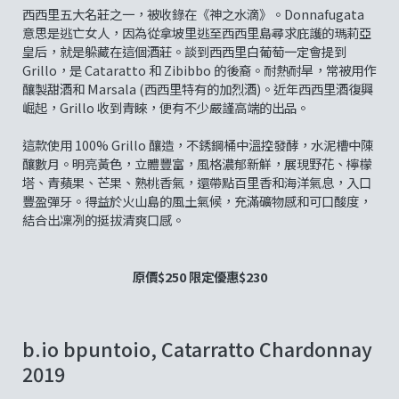
西西里五大名莊之一，被收錄在《神之水滴》。Donnafugata
意思是逃亡女人，因為從拿坡里逃至西西里島尋求庇護的瑪莉亞
皇后，就是躲藏在這個酒莊。談到西西里白葡萄一定會提到
Grillo，是 Cataratto 和 Zibibbo 的後裔。耐熱耐旱，常被用作
釀製甜酒和 Marsala (西西里特有的加烈酒)。近年西西里酒復興
崛起，Grillo 收到青睞，便有不少嚴謹高端的出品。
這款使用 100% Grillo 釀造，不銹鋼桶中溫控發酵，水泥槽中陳
釀數月。明亮黃色，立體豐富，風格濃郁新鮮，展現野花、檸檬
塔、青蘋果、芒果、熟桃香氣，還帶點百里香和海洋氣息，入口
豐盈彈牙。得益於火山島的風土氣候，充滿礦物感和可口酸度，
結合出凜冽的挺拔清爽口感。
原價$250 限定優惠$230
b.io bpuntoio, Catarratto Chardonnay
2019