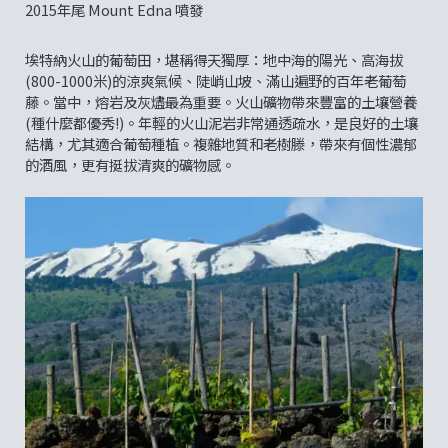
2015年尾 Mount Edna 噴發
埃特納火山的葡萄田，堪稱得天獨厚：地中海的陽光、高海拔
(800-1000米)的涼爽氣候、陡峭山坡、滿山遍野的百年老葡萄
藤。當中，熔岩及灰燼最為重要。火山礦物帶來豐富的土壤營養
(種什麼都優秀!)。年輕的火山泥岩非常通透疏水，是良好的土壤
結構，尤其適合葡萄種植。複雜地質和老樹滕，帶來有個性濃郁
的酒風，更有挺拔清爽的礦物感。