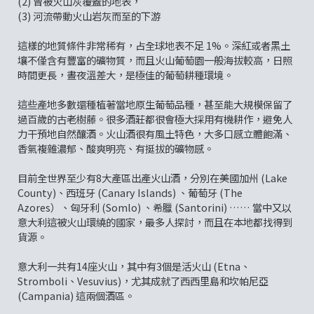
(2) 曾被火山灰覆蓋的地表，
(3) 河流帶動火山岩灰而至的下游
這樣的地質條件非常稀有，占全球地表不足 1%。深紅或者黑土
壤不僅含有豐富的礦物質，而且火山葡萄園一般海拔較高，日照
時間更長，晝夜溫差大，是極佳的葡萄耕種環境。
這些產地多數還種植著當地原生葡萄品種，甚至能大規模保留了
過百歲的古老樹藤。很多酒莊都很會極大採用有機耕作，避免人
力干預地自然釀酒。火山酒很有風土特色，大多口感立體飽滿、
香氣複雜濃郁、酸爽明亮、有挺拔的礦物感。
目前全世界至少有8大產區出產火山酒，分別在美國加州 (Lake
County)、西班牙 (Canary Islands) 、葡萄牙 (The
Azores）、匈牙利 (Somlo) 、希臘 (Santorini) …… 當中又以
意大利這被火山環繞的國家，最多人探討，而且在本地都找得到
貨源。
意大利一共有14座火山，其中有3個是活火山 (Etna、
Stromboli、Vesuvius)，尤其成就了西西里島和坎帕尼亞
(Campania) 這兩個酒區。