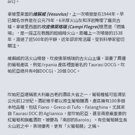
arc)。
拿坡里東面的
維蘇威 (Vesuvius)
，上一次噴發是在1944年。早
已聞名世界是在公元79年，6米厚火山灰和浮岩掩埋了龐貝古
城。拿坡里西面的
坎皮佛萊格瑞 (Campi Flegrei)
意思是「燃燒
場」，是一座正在甦醒的超級睡火山。距離上一次噴發的1538
年，渡過了近500年的平靜，近年卻非常活躍，受到科學家密切
關注。
維蘇威的活火山噴發，坎皮佛萊格瑞的古火山土壤，滋養了周邊
的葡萄產區，例如 Irpania 產區裡面著名的 Taurasi DOCG。坎
帕尼亞總共有4個DOCG)、20個 DOC。
坎帕尼亞堪稱意大利最古老的酒區大省之一，葡萄種植可追溯至
公元前12世紀。酒莊幾乎都以原生葡萄釀酒，產區擁有100多個
本地品種，包括 Fiano、Greco di Tufo、Falanghina。尤其來
自 Taurasi DOC 的 Aglianico，是坎帕尼亞、甚至南意最重要的
紅葡萄和旗艦酒款，被譽為「南部的Barolo」。有些葡萄藤生長
火山岩之中，表現優秀，更有「火葡萄藤」之稱。