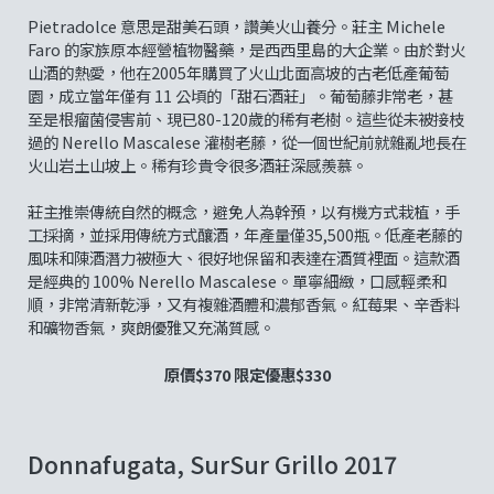
Pietradolce 意思是甜美石頭，讚美火山養分。莊主 Michele
Faro 的家族原本經營植物醫藥，是西西里島的大企業。由於對火
山酒的熱愛，他在2005年購買了火山北面高坡的古老低產葡萄
園，成立當年僅有 11 公頃的「甜石酒莊」。葡萄藤非常老，甚
至是根瘤菌侵害前、現已80-120歲的稀有老樹。這些從未被接枝
過的 Nerello Mascalese 灌樹老藤，從一個世紀前就雜亂地長在
火山岩土山坡上。稀有珍貴令很多酒莊深感羨慕。
莊主推崇傳統自然的概念，避免人為幹預，以有機方式栽植，手
工採摘，並採用傳統方式釀酒，年產量僅35,500瓶。低產老藤的
風味和陳酒潛力被極大、很好地保留和表達在酒質裡面。這款酒
是經典的 100% Nerello Mascalese。單寧細緻，口感輕柔和
順，非常清新乾淨，又有複雜酒體和濃郁香氣。紅莓果、辛香料
和礦物香氣，爽朗優雅又充滿質感。
原價$370 限定優惠$330
Donnafugata, SurSur Grillo 2017