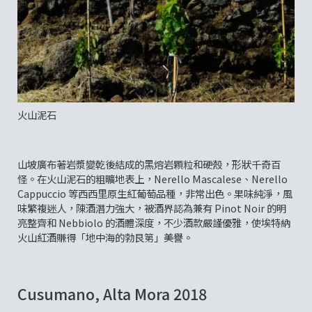
火山泥石
山坡廣布著岩漿變乾後結成的黑熔岩顆粒和硬殼，形狀千奇百
怪。在火山泥石的粗曠地表上，Nerello Mascalese、Nerello
Cappuccio 等西西里原生紅葡萄品種，非常出色。果味純淨，風
味繁複迷人，陳酒潛力強大，被酒界認為兼有 Pinot Noir 的明
亮整齊和 Nebbiolo 的酒體深度，不少酒款嚴謹優雅，使埃特納
火山紅酒賺得「地中海的勃艮第」美譽。
Cusumano, Alta Mora 2018