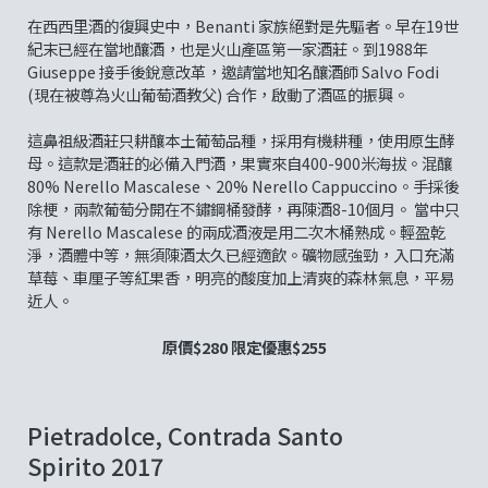
在西西里酒的復興史中，Benanti 家族絕對是先驅者。早在19世
紀末已經在當地釀酒，也是火山產區第一家酒莊。到1988年
Giuseppe 接手後銳意改革，邀請當地知名釀酒師 Salvo Fodi
(現在被尊為火山葡萄酒教父) 合作，啟動了酒區的振興。
這鼻祖級酒莊只耕釀本土葡萄品種，採用有機耕種，使用原生酵
母。這款是酒莊的必備入門酒，果實來自400-900米海拔。混釀
80% Nerello Mascalese、20% Nerello Cappuccino。手採後
除梗，兩款葡萄分開在不鏽鋼桶發酵，再陳酒8-10個月。 當中只
有 Nerello Mascalese 的兩成酒液是用二次木桶熟成。輕盈乾
淨，酒體中等，無須陳酒太久已經適飲。礦物感強勁，入口充滿
草莓、車厘子等紅果香，明亮的酸度加上清爽的森林氣息，平易
近人。
原價$280 限定優惠$255
Pietradolce, Contrada Santo
Spirito 2017