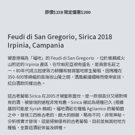
原價$238 限定優惠$200
Feudi di San Gregorio, Sirica 2018
Irpinia, Campania
被香港稱為「福地」的 Feudi di San Gregorio ，位於維蘇威火
山附近的 Irpinia 產區，在坎帕尼亞很有盛名，是南意名莊之
一。80年代成立起便致力耕釀和發揚當地原生葡萄，田塊種在
350-600等崎嶇的高海拔山陵之間，酒風嚴謹細緻而偉岸挺拔，
紅白酒款同樣出色。
這古老葡萄 Sirica 在2005才被重新面世，是一款很高分又絕對稀
有的酒，被發現的過程非常有趣。Sirica 被認為絕種已久 (根據
基因可能是 Syrah 親戚)。福地酒莊在種植 Aglianico 的葡萄園
之中，發現三四株古老的、頗大的樹藤，略有不同，非常神秘。
分析核實才發現，這是絕無僅有的古老葡萄，目前並無其他地方
種植，全靠這酒莊保留及耕種。