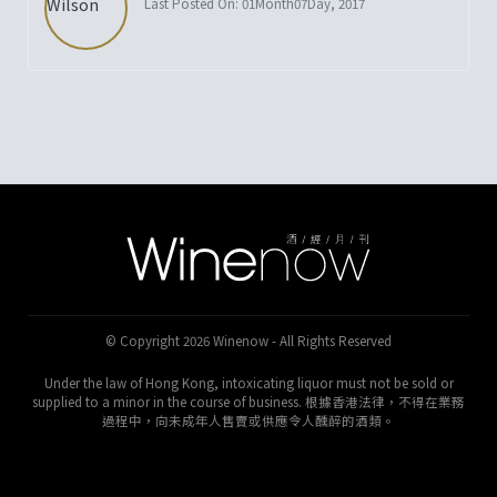
Last Posted On: 01Month07Day, 2017
© Copyright 2026 Winenow - All Rights Reserved
Under the law of Hong Kong, intoxicating liquor must not be sold or
supplied to a minor in the course of business. 根據香港法律，不得在業務
過程中，向未成年人售賣或供應令人醺醉的酒類。