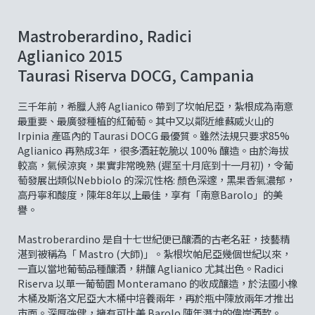
Mastroberardino, Radici
Aglianico 2015
Taurasi Riserva DOCG, Campania
三千年前，希臘人將 Aglianico 帶到了坎帕尼亞，紮根成為南意
最重要、最廣發種植的紅葡萄。其中又以鄰近維蘇威火山的
Irpinia 產區內的 Taurasi DOCG 最優質。雖然法規只要求85%
Aglianico 再熟成3年，很多酒莊乾脆以 100% 釀造。由於海拔
較高，氣候涼爽，果實非常晚熟 (遲至十月底到十一月初)，令葡
萄發展出類似Nebbiolo 的深沉性格: 顏色深邃，黑果香氣濃郁，
高丹寧和酸度，陳年8年以上最佳，享有「南意Barolo」的美
譽。
Mastroberardino 是自十七世紀便已釀酒的古老名莊，技藝精
湛到被稱為「 Mastro (大師)」。紮根坎帕尼亞幾個世紀以來，
一直以當地葡萄品種釀酒，耕釀 Aglianico 尤其出色。Radici
Riserva 以單一葡萄園 Monteramano 的收成釀造，於法國小橡
木桶及斯洛文尼亞大木桶中培養兩年，再於瓶中陳放兩年才推出
市面。深厚強健，擁有可比美 Barolo 陳年潛力的偉岸酒款。