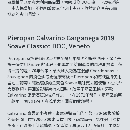
蘇瓦維早已是意大利國民白酒，晉級成為 DOC 後，市場需求進
一步大幅增加，不過相較於其他火山產區，依然是容易在市面上
找到的火山酒款。
Pieropan Calvarino Garganega 2019
Soave Classico DOC, Veneto
Pieropan 家族是1860年代便在蘇瓦維釀酒的殿堂酒莊。除了是
第一個使用 Soave 的酒莊，也奠定了這個產區的風格和質素。值
得一提的是，70年代末，意大利人認為在混釀 Chardonnay 、
Sauvignon 的淺色酒液更健康高級。Pieropan 家族卻堅持使用
當地白葡萄，釀出濃郁的金黃色 Soave 風味更立體優雅，在海外
大受歡迎，再回流影響當地人口味，改革了產區風格。這款
Calvarino 更是酒莊的成名作之一，在1971年發佈，是產區的第
一款單一園 Soave，意義重大，酒質備受讚譽。
Calvarino 意思是小考驗，寓意耕釀葡萄的辛勞。30-60歲藤齡
的葡萄園，位於200-300米海拔山坡。兩款葡萄手採後分別除梗
壓皮，在混凝土缸發酵後，保留酒泥再浸泡 12-15個月。果感新