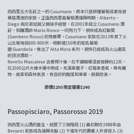
西西里五大名莊之一的 Cusumano，原本只是耕種葡萄或者批發
桶裝酒液的家族。正值西西里島葡萄酒復興時期，Alberto、
Diego 兩兄弟從其父親接手經營，在2001年成立 Cusumano 酒
莊，和釀酒師 Mario Ronco 一同努力下，很快成為紅蝦獎
(Gambero Rosso) 的常勝軍。Cusumano 家族在2013年買了火
山北坡海拔600-800米、樹齡達150年的知名葡萄
園 Guardiola，推出了 Alta Mora 系列，很快已經成為火山產區
的頂流酒款。
Nerello Mascalese 去梗榨汁後，在不鏽鋼桶浸皮發酵約12天，
在2500公升大橡木桶中熟成。充滿車厘子、紅莓果香氣，帶有礦
物、皮革和森林氣息，有良好的酸度和單寧，餘韻悠長。
原價$250 限定優惠$240
Passopisciaro, Passorosso 2019
西西里火山酒的重生，經歷了三個階段 (1) 最初期在1988年由
Benanti 家族成為復興先驅 (2) 千禧年代的異鄉人外資投入 (3)