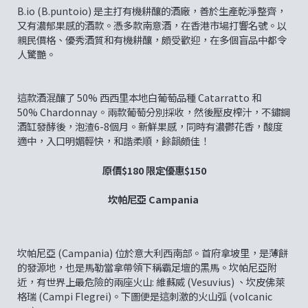
B.io (B.puntoio) 是主打有機耕釀的酒廠，善於生產乾淨整齊，
又有濃郁果感的酒款。憑多款南意酒，在香港市場打響名號。以
親民價格、優秀酒質和有機耕釀，頗受歡迎，在多個盲品中都令
人驚艷。
這款酒混釀了 50% 西西里本地白葡萄品種 Catarratto 和
50% Chardonnay。兩款葡萄分別採收，然後壓皮榨汁，不鏽鋼
酒缸發酵後，泡渣6-8個月。新鮮果感，同時有濃鬱花香，酸度
適中，入口明媚輕快，和諧柔順，餘韻頗佳！
原價$180 限定優惠$150
坎帕尼亞 Campania
坎帕尼亞 (Campania) 位於意大利西南部。首府拿坡里，是薄餅
的發源地，也是馬勒當拿帶領下稱霸足壇的黑馬。坎帕尼亞附
近，有世界上最危險的兩座火山: 維蘇威 (Vesuvius) 、坎皮佛萊
格瑞 (Campi Flegrei)。下圖便是這刺激的火山弧 (volcanic