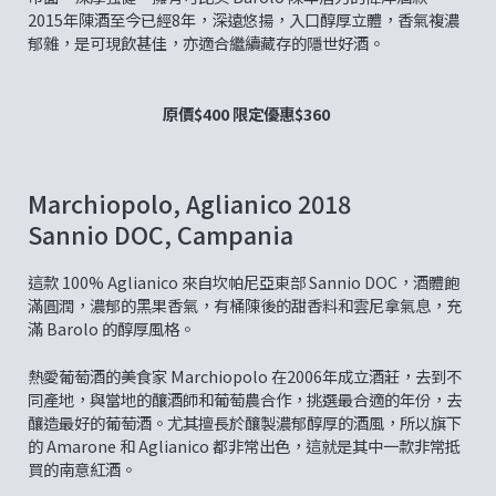
2015年陳酒至今已經8年，深遠悠揚，入口醇厚立體，香氣複濃
郁雜，是可現飲甚佳，亦適合繼續藏存的隱世好酒。
原價$400 限定優惠$360
Marchiopolo, Aglianico 2018
Sannio DOC, Campania
這款 100% Aglianico 來自坎帕尼亞東部 Sannio DOC，酒體飽
滿圓潤，濃郁的黑果香氣，有桶陳後的甜香料和雲尼拿氣息，充
滿 Barolo 的醇厚風格。
熱愛葡萄酒的美食家 Marchiopolo 在2006年成立酒莊，去到不
同產地，與當地的釀酒師和葡萄農合作，挑選最合適的年份，去
釀造最好的葡萄酒。尤其擅長於釀製濃郁醇厚的酒風，所以旗下
的 Amarone 和 Aglianico 都非常出色，這就是其中一款非常抵
買的南意紅酒。