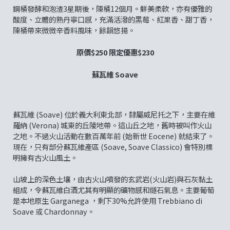
鋼桶發酵和泡渣3星期後，陳桶12個月。鮮美柔軟，亦有優雅的
酸度、立體的熟丹寧口感，充滿活潑的黑莓、紅果香、甜丁香，
陳桶帶來微微辛香料風味，餘韻悠揚。
原價$250 限定優惠$230
蘇瓦維 Soave
蘇瓦維 (Soave) 位於義大利東北部，隸屬威尼托之下，主要在維
羅納 (Verona) 城東的丘陵地帶。這山丘之地，舊時被叫作火山
之地。不過火山活動在數百萬年前 (始新世 Eocene) 就結束了。
現在，只有部分蘇瓦維產區 (Soave, Soave Classico) 會特別標
明擁有古火山風土。
山坡上的深色土壤，由古火山噴發的玄武岩(火山岩)與石灰黏土
組成，令蘇瓦維白酒尤其有明顯的礦物感和燧石氣息。主要葡萄
是本地原生 Garganega ，剩下30%允許使用 Trebbiano di
Soave 或 Chardonnay。