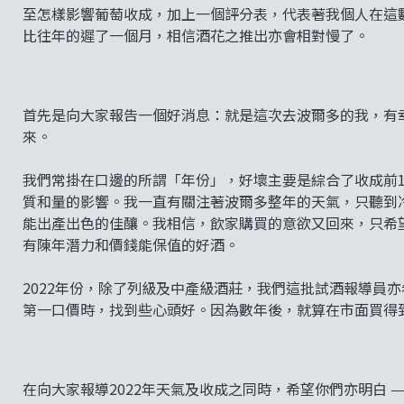
至怎樣影響葡萄收成，加上一個評分表，代表著我個人在這
比往年的遲了一個月，相信酒花之推出亦會相對慢了。
首先是向大家報告一個好消息：就是這次去波爾多的我，有
來。
我們常掛在口邊的所謂「年份」，好壞主要是綜合了收成前
質和量的影響。我一直有關注著波爾多整年的天氣，只聽到
能出產出色的佳釀。我相信，飲家購買的意欲又回來，只希
有陳年潛力和價錢能保值的好酒。
2022年份，除了列級及中產級酒莊，我們這批試酒報導員
第一口價時，找到些心頭好。因為數年後，就算在市面買得
在向大家報導2022年天氣及收成之同時，希望你們亦明白 