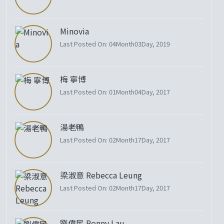
Minovia
Last Posted On: 04Month03Day, 2019
梅 寧博
Last Posted On: 01Month04Day, 2017
湯老鴨
Last Posted On: 02Month17Day, 2017
梁淑意 Rebecca Leung
Last Posted On: 02Month17Day, 2017
劉偉民 Ronny Lau