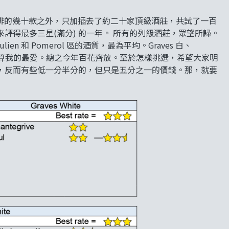
Crus 安排的幾十款之外，只加插去了約二十家頂級酒莊，共試了一百
評得最多三星(滿分) 的一年。 所有的列級酒莊，眾望所歸。
 Julien 和 Pomerol 區的酒質，最為平均。Graves 白、
auillac，亦可算我的最愛。總之今年百花齊放。至於怎樣挑選，希望大家明
，反而有些低一分半分的，但只是五分之一的價錢。那，就要