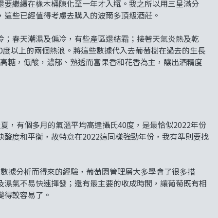
還要繼續在橡木桶陳化至一年才入瓶。我之所以用三星滿分
，這些已經值得考慮去購入的波爾多頂級酒莊。
冷；春天潮濕及偏冷，有些產區還結霜；接著天氣炎熱及乾
40度以上的兩個熱浪。將這些數據代入去葡萄樹在過去的生長
 ，高糖，低酸，濃郁、熟透而富果香和花香為主，釀出酒精度
的炎夏，有個多月的氣溫平均高達攝氏40度，是最恰似2022年份
酸度和平衡，故特意在2022這同樣強勁年份，我有準則要找
。從數據分析而得來的經驗，葡萄園管理層大多學會了很多措
及濕氣不易快速揮發；還有最主要的收成時間，讓葡萄既有相
變得較容易了。