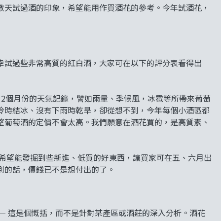
數天試過酒的印象，希望能用作買酒花的參考。今年試酒花，
幸試過些非常高質的紅白酒，大家可在以下的評分表看得出
12個月份的天氣記錄，譬如雨量、季候風，冰雹等所帶來葡萄
冷時結冰、沒有下雨時乾旱，卻從想不到，今年每個小酒區都
望葡萄酒的定價不會太高。我們願意在酒花買的，是高質素、
亦希望能發掘到些新進、低買的好東西，讓買家可在五、六月出
到的話，價錢已不是想付出的了。
—— 這是個慨括，而不是針對某產區或酒莊的深入分析。酒花