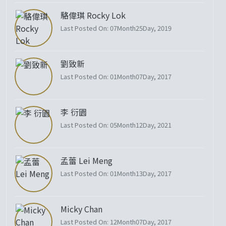
駱偉琪 Rocky Lok
Last Posted On: 07Month25Day, 2019
劉致新
Last Posted On: 01Month07Day, 2017
李 衍園
Last Posted On: 05Month12Day, 2021
孟蕾 Lei Meng
Last Posted On: 01Month13Day, 2017
Micky Chan
Last Posted On: 12Month07Day, 2017