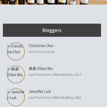
Bloggers
Christina Choi
User has no posts
吳昊 Ellen Wu
Last Posted On: 02Month25Day, 2017
Jennifer Luk
Last Posted On: 03Month28Day, 2022