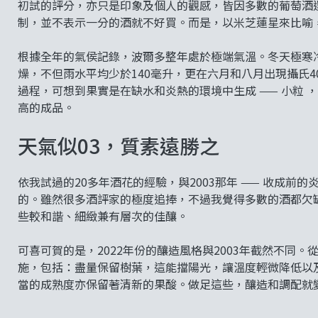
初試的評分，亦只是印象及個人的觀感，皆因多數的葡萄酒
制，並不表示一分的酒就不好買。而是，以米芝蓮星來比喻
根據全年的氣侯記錄，波爾多整年處於極端氣溫。冬天極寒
燥，不但雨水平均少於140毫升，更在六月和八月出現攝氏
過程，可想到果實是在缺水和炎熱的環境中生成 —— 小粒
高的成品。
天氣似03，質素遠勝之
依我試過的20多年酒花的經驗，與2003那年 —— 收成前
的。雖然很多酒評家的極度追捧，不過我覺得多數的酒都欠缺
些較和諧、細緻兼有層次的佳釀。
可喜可賀的是，2022年份的釀造風格與2003年截然不同
施，包括：盡量保留樹葉，這能擋陽光，讓溫度輕微降低以
當的成熟度亦保留著清新的果酸。做足這些，釀造和調配就