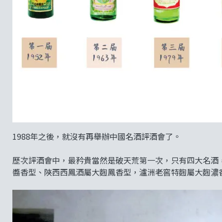
1988年之後，就沒有再舉辦中國名酒評酒會了。
歷次評酒會中，最矜貴當然是破天荒第一次，只有四大名酒
醬香型、陝西西鳳酒屬大麴鳳香型，瀘洲老窖特麴屬大麴濃