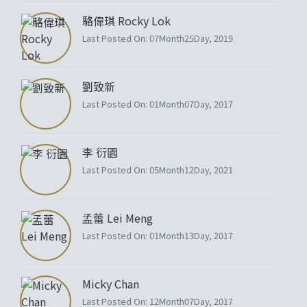
駱偉琪 Rocky Lok
Last Posted On: 07Month25Day, 2019
劉致新
Last Posted On: 01Month07Day, 2017
李 衍園
Last Posted On: 05Month12Day, 2021
孟蕾 Lei Meng
Last Posted On: 01Month13Day, 2017
Micky Chan
Last Posted On: 12Month07Day, 2017