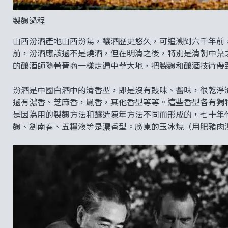
製麴過程
山西汾酒產地山西汾陽，釀酒歷史悠久，可追溯到六千年前
前，汾酒應該還不是燒酒，但在明清之後，特別是清朝中葉
的釀酒師隨著晉商一樣走遍中華大地，把製麴和釀酒技術帶
汾酒是中國白酒中的清香型，即是沒有豉味、醬味，很乾淨
還有濃香、芝麻香，鳳香，其他香型等等。這些香型各有獨
是因為用的製麴方法和釀造陳年方法不同而形成的，七十年
麴、劍南春、五糧液等是濃香型。廣東的玉冰燒（用肥豬肉