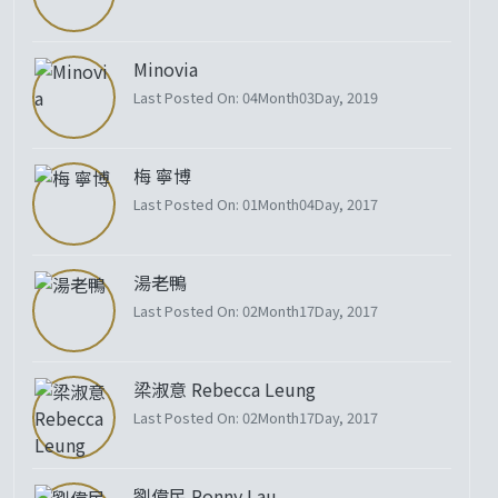
Minovia
Last Posted On: 04Month03Day, 2019
梅 寧博
Last Posted On: 01Month04Day, 2017
湯老鴨
Last Posted On: 02Month17Day, 2017
梁淑意 Rebecca Leung
Last Posted On: 02Month17Day, 2017
劉偉民 Ronny Lau