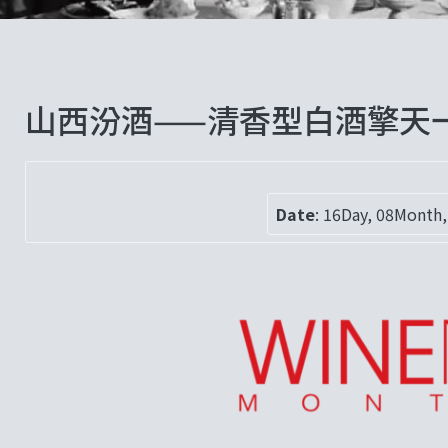
山西汾酒——清香型白酒擎天
Date
:
16Day, 08Month,