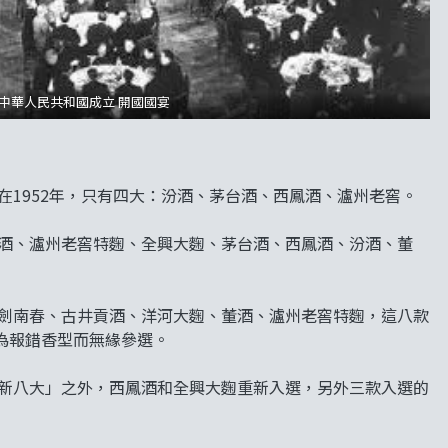
49年中華人民共和國成立 開國國宴
在1952年，只有四大：汾酒、茅台酒、西鳳酒、瀘州老窖。
貢酒、瀘州老窖特麴、全興大麴、茅台酒、西鳳酒、汾酒、董
、劍南春、古井貢酒、洋河大麴、董酒、瀘州老窖特麴，這八款
為報錯香型而無緣參選。
「新八大」之外，西鳳酒和全興大麴重新入選，另外三款入選的