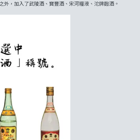
大之外，加入了武陵酒、寶豐酒、宋河糧液、沱牌麴酒。