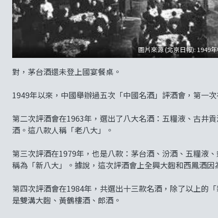
圖片來源 (北京日報): 19
對，茅台酒還未登上國宴餐桌。
1949年以來，中國舉辦過五次「中國名酒」評酒會，第一次
第二次評酒會在1963年，選出了八大名酒：五糧液、古井
酒。這八款人稱「老八大」。
第三次評酒在1979年，也是八款：茅台酒、汾酒、五糧液
稱為「新八大」。據說，這次評酒會上全興大麴和西鳳酒因
第四次評酒會在1984年，共選出十三款名酒，除了以上的
是雙溝大麴、黃鶴樓酒、郎酒。