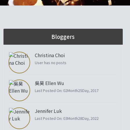
Bloggers
Christina Choi
User has no posts
吳昊 Ellen Wu
Last Posted On: 02Month25Day, 2017
Jennifer Luk
Last Posted On: 03Month28Day, 2022