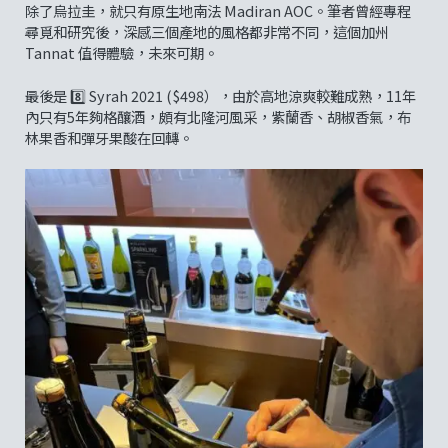
除了烏拉圭，就只有原生地南法 Madiran AOC。筆者曾經專程
尋覓和研究後，深感三個產地的風格都非常不同，這個加州
Tannat 值得體驗，未來可期。
最後是 8️⃣ Syrah 2021 ($498），由於高地涼爽較難成熟，11年
內只有5年夠格釀酒，頗有北隆河風采，紫蘭香、胡椒香氣，布
林果香和彈牙果酸在回轉。