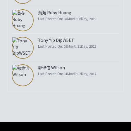
黃苑 Ruby Huang
Last Posted On: 04Month08Day, 2019
Tony Yip DipWSET
Last Posted On: 03Month31Day, 2023
郭偉信 Wilson
Last Posted On: 01Month07Day, 2017