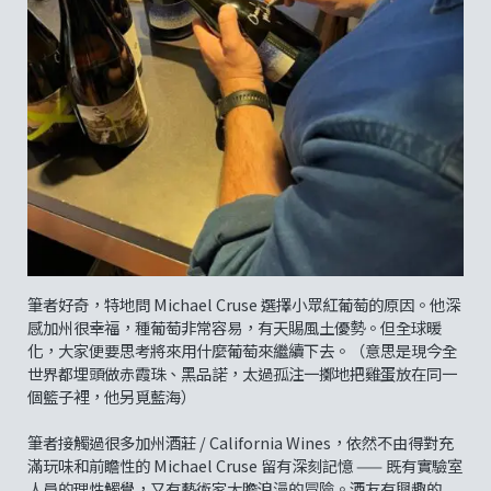
筆者好奇，特地問 Michael Cruse 選擇小眾紅葡萄的原因。他深
感加州很幸福，種葡萄非常容易，有天賜風土優勢。但全球暖
化，大家便要思考將來用什麼葡萄來繼續下去。（意思是現今全
世界都埋頭做赤霞珠、黑品諾，太過孤注一擲地把雞蛋放在同一
個籃子裡，他另覓藍海）
筆者接觸過很多加州酒莊 / California Wines，依然不由得對充
滿玩味和前瞻性的 Michael Cruse 留有深刻記憶 —— 既有實驗室
人員的理性觸覺，又有藝術家大膽浪漫的冒險。酒友有興趣的