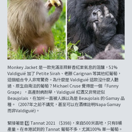
Monkey Jacket 是一款充滿澎拜鮮香紅果氣息的混釀，51%
Valdiguié 加了 Petite Sirah、老滕 Carignan 等其他紅葡萄，
這個組合令人非常驚奇。為什麼是 Valdiguié 這款沒什麼人聽
過、原生自南法的葡萄？Michael Cruse 覺得是一個「Funny
Grape」，高產耐病耐旱，Valdiguié 紅酒又非常近似
Beaujolais，在加州一直被人誤以為是 Beaujolais 的 Gamay 品
種。（2007年之前不講究，甚至可以在酒標註明Napa Gamay
而非Valdiguié)。
緊接著是 7️⃣ Tannat 2021 （$398)，來自500米高地，只有8桶
產量。在本港試到的 Tannat 葡萄不多，尤其100% 單一葡萄。