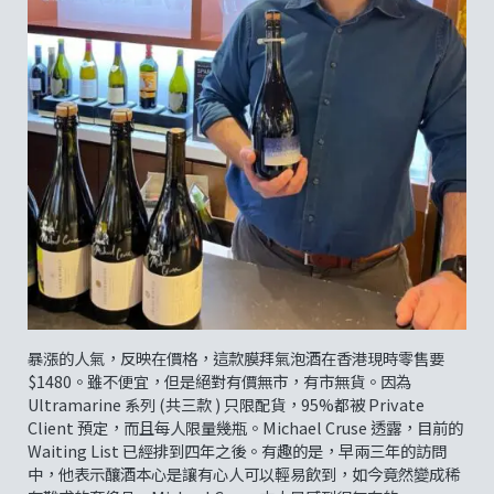
暴漲的人氣，反映在價格，這款膜拜氣泡酒在香港現時零售要
$1480。雖不便宜，但是絕對有價無市，有市無貨。因為
Ultramarine 系列 (共三款 ) 只限配貨，95%都被 Private
Client 預定，而且每人限量幾瓶。Michael Cruse 透露，目前的
Waiting List 已經排到四年之後。有趣的是，早兩三年的訪問
中，他表示釀酒本心是讓有心人可以輕易飲到，如今竟然變成稀