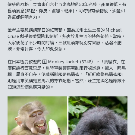
傳統的風格，果實來自六七百米高地的50年老藤，產量很低。有
舊酒氣息(熟橙、檸皮、蜜蠟、乾果)，同時很有礦物感，酒體和
香氣都鮮明有力。
筆者主要想講講那日的紅葡萄，因為加州土生土長的 Michael
Cruse 似乎很愛冒險和創新，熱衷於非主流的特色葡萄。當時，
大家便花了不少時間討論，三款紅酒都特別有果感，活潑不肥
腴，非常討喜，令人印象深刻。
在日本極受歡迎的 6️⃣ Monkey Jacket ($248）。「馬騮衣」在
廣東話裡面意思是，舊時軍裝警察著制服行咇巡邏，被人「睇馬
騮」周身不自在，便戲稱制服是馬騮衣。「紅紅綠綠馬騮衣服」
則是用來笑稱鬼五馬六的穿衣配搭。當然，莊主定酒名是應該不
知道這些懷舊廣東話的。