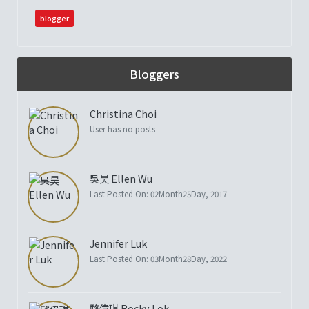
blogger
Bloggers
Christina Choi
User has no posts
吳昊 Ellen Wu
Last Posted On: 02Month25Day, 2017
Jennifer Luk
Last Posted On: 03Month28Day, 2022
駱偉琪 Rocky Lok