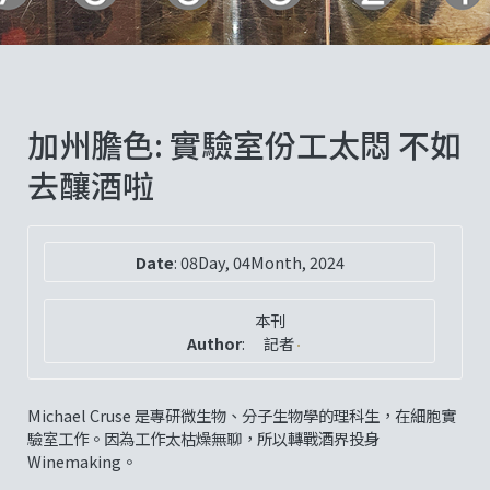
加州膽色: 實驗室份工太悶 不如
去釀酒啦
Date
:
08Day, 04Month, 2024
本刊
Author
:
記者
Michael Cruse 是專研微生物、分子生物學的理科生，在細胞實
驗室工作。因為工作太枯燥無聊，所以轉戰酒界投身
Winemaking。