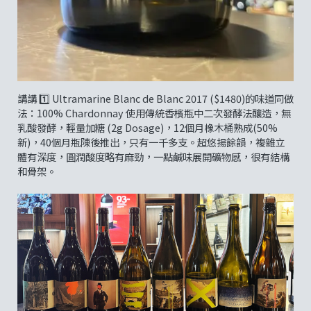
講講 1️⃣ Ultramarine Blanc de Blanc 2017 ($1480)的味道同做
法：100% Chardonnay 使用傳統香檳瓶中二次發酵法釀造，無
乳酸發酵，輕量加糖 (2g Dosage)，12個月橡木桶熟成(50%
新)，40個月瓶陳後推出，只有一千多支。超悠揚餘韻，複雜立
體有深度，圓潤酸度略有麻勁，一點鹹味展開礦物感，很有結構
和骨架。