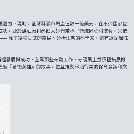
展潛力。現時，全球冧酒市場產值數十億美元，在不少國家包
成功，源於釀酒廠和蒸餾大師們秉承了傳統匠心和技藝，又把
—— 除了耕種甘蔗的農民、分析生態的科學家，還有調配風味
市場取得積極發展與成功，全靠那些辛勤工作、守護風土並積極拓展機
這個『幕後英雄』的故事，並且推動冧酒行業的保育意識和文