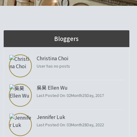
Bloggers
Christina Choi
User has no posts
吳昊 Ellen Wu
Last Posted On: 02Month25Day, 2017
Jennifer Luk
Last Posted On: 03Month28Day, 2022