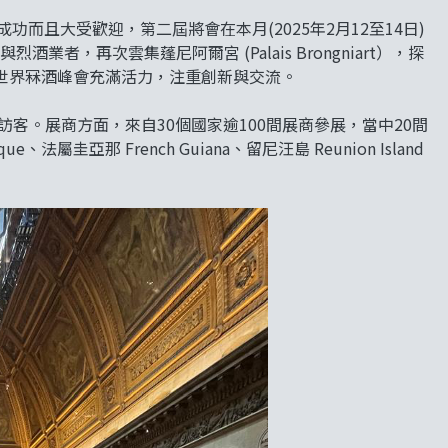
成功而且大受歡迎，第二屆將會在本月(2025年2月12至14日)
業者，再次雲集蓬尼阿爾宮 (Palais Brongniart），探
世界冧酒峰會充滿活力，注重創新與交流。
訪客。展商方面，來自30個國家逾100間展商參展，當中20間
e、法屬圭亞那 French Guiana、留尼汪島 Reunion Island