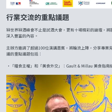
行業交流的重點議題
冧世界冧酒峰會不止是試酒大會，更有十場精彩的論壇，將
深入豐富的內容。
主辦方邀請了超過100位演講嘉賓，將輪流上陣，分享專業
議的重點議題包括：
•
「糧食主權」和「美食外交」：Gault & Millau 美食指南總監 N