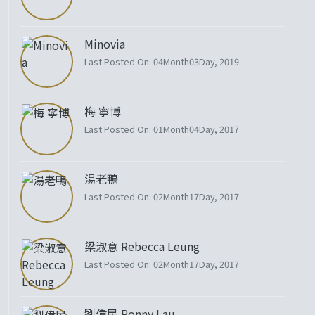
Minovia
Last Posted On: 04Month03Day, 2019
梅 寧博
Last Posted On: 01Month04Day, 2017
湯老鴨
Last Posted On: 02Month17Day, 2017
梁淑意 Rebecca Leung
Last Posted On: 02Month17Day, 2017
劉偉民 Ronny Lau