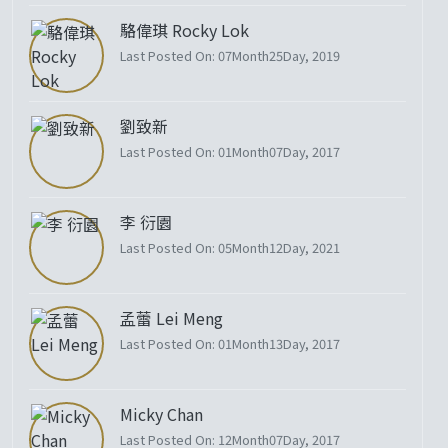
駱偉琪 Rocky Lok
Last Posted On: 07Month25Day, 2019
劉致新
Last Posted On: 01Month07Day, 2017
李 衍園
Last Posted On: 05Month12Day, 2021
孟蕾 Lei Meng
Last Posted On: 01Month13Day, 2017
Micky Chan
Last Posted On: 12Month07Day, 2017