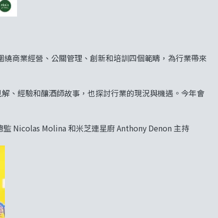
圍繞商業經營、公關管理、創新和培訓四個範疇，為行業帶來
見解、經驗和釀酒師故事，也探討行業的現況與機遇。今年會
icolas Molina 和米芝連星廚 Anthony Denon 主持