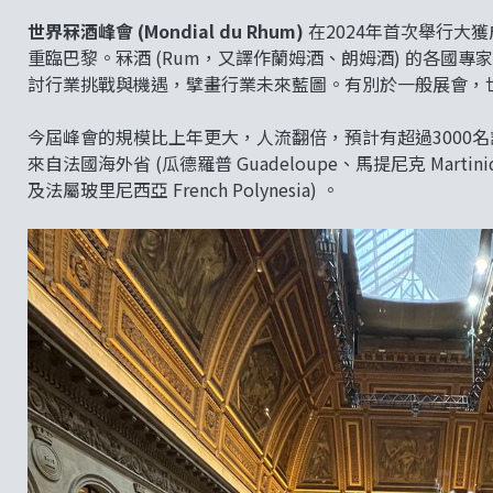
世界冧酒峰會 (Mondial du Rhum)
在2024年首次舉行大獲
重臨巴黎。冧酒 (Rum，又譯作蘭姆酒、朗姆酒) 的各國專家與烈酒
討行業挑戰與機遇，擘畫行業未來藍圖。有別於一般展會，
今屆峰會的規模比上年更大，人流翻倍，預計有超過3000名
來自法國海外省 (瓜德羅普 Guadeloupe、馬提尼克 Martiniqu
及法屬玻里尼西亞 French Polynesia) 。