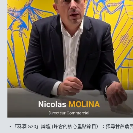
•
「冧酒 G20」論壇 (峰會的核心重點節目）：探尋甘蔗