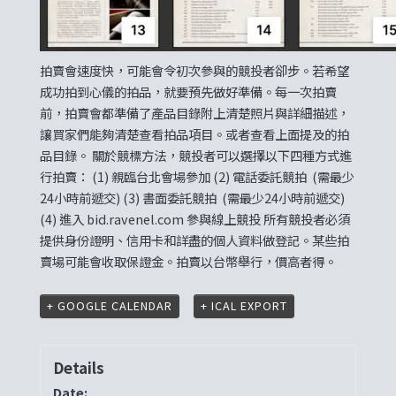
拍賣會速度快，可能會令初次參與的競投者卻步。若希望
成功拍到心儀的拍品，就要預先做好準備。每一次拍賣
前，拍賣會都準備了產品目錄附上清楚照片與詳細描述，
讓買家們能夠清楚查看拍品項目。或者查看上面提及的拍
品目錄。 關於競標方法，競投者可以選擇以下四種方式進
行拍賣： (1) 親臨台北會場參加 (2) 電話委託競拍 (需最少
24小時前遞交) (3) 書面委託競拍 (需最少24小時前遞交)
(4) 進入
bid.ravenel.com
參與線上競投 所有競投者必須
提供身份證明、信用卡和詳盡的個人資料做登記。某些拍
賣場可能會收取保證金。拍賣以台幣舉行，價高者得。
+ GOOGLE CALENDAR
+ ICAL EXPORT
Details
Date: