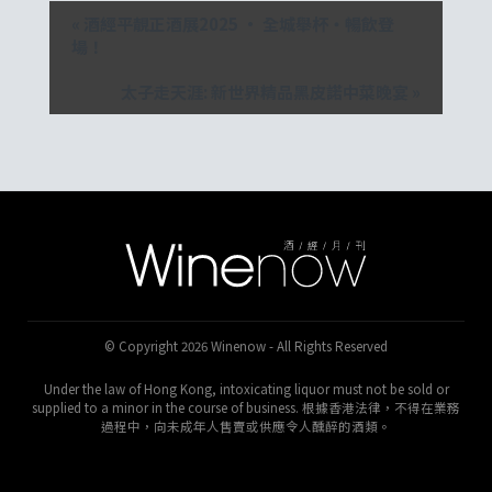
«
酒經平靚正酒展2025 • 全城舉杯・暢飲登
場！
太子走天涯: 新世界精品黑皮諾中菜晚宴
»
© Copyright 2026 Winenow - All Rights Reserved
Under the law of Hong Kong, intoxicating liquor must not be sold or
supplied to a minor in the course of business. 根據香港法律，不得在業務
過程中，向未成年人售賣或供應令人醺醉的酒類。