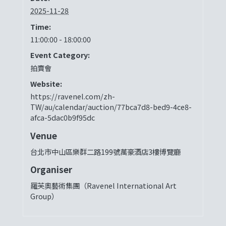
2025-11-28
Time:
11:00:00 - 18:00:00
Event Category:
拍賣會
Website:
https://ravenel.com/zh-
TW/au/calendar/auction/77bca7d8-bed9-4ce8-
afca-5dac0b9f95dc
Venue
台北市中山區樂群二路199號萬豪酒店3樓博覽廳
Organiser
羅芙奧藝術集團（Ravenel International Art
Group）