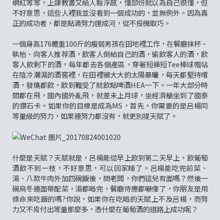
網紅等等，上課教書又給人輕浮感，懂部份就以為自己很懂，但
不好意思，這些人裡我並沒看到一個成功的，並無例外。因為真
正的成功者，都是點滴努力匯成河，從不投機取巧。
一個身高176體重100斤的瘦弱男孩在田地裡工作，在餐廳抹杯、
執枱、向客人推荐酒，飲客人倒給自己的酒，偷飲客人的酒，飲
客人飲剩下的酒，每年都去各個產區，穿著短褲短Tee棒球帽站
在陰冷潮濕的酒窖裡，在田裡被大大的太陽暴曬，每天都堅持嚐
酒，發燒都飲，飲到難受了就飲點啤酒HEA一下。一年大部分時
間都在飛，國內國外亂飛，就差未上月球，坐經濟艙坐到了國泰
的鑽石卡。如果你的目標是成為MS，首先，你需要的是呂楊同
等量級的努力，如果連努力都沒有，就更別提天賦了。
什麼是天賦？天賦就是，呂楊能從早上飲到第二天早上，飲葡萄
酒飲不到一枝，不好意思，可以回家睡了。呂楊能吃完前菜、
湯、八款牛肉外加四碗飯後，問老闆，你們這兒有面嗎？然後一
碗烏冬連面帶配菜，湯都喝完，餐廳侍應都嚇傻了，你朋友是用
條命來吃飯的嗎?你說，如果你在吃喝的天賦上不及呂楊，而努
力又不肯付出等量那麼多，憑什麼在葡萄酒的道路上成功呢？