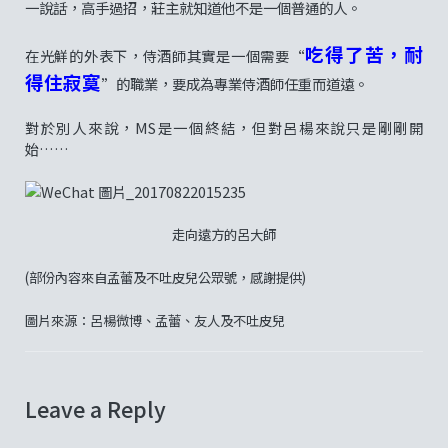
一說話，高手過招，莊主就知道他不是一個普通的人。
吃得了苦，耐
在光鮮的外表下，侍酒師其實是一個需要“
得住寂寞
”的職業，要成為專業侍酒師任重而道遠。
對於別人來說，MS是一個終結，但對呂楊來說只是剛剛開
始……
走向遠方的呂大師
(部份內容來自孟蕾及不吐皮兒公眾號，感謝提供)
圖片來源：呂楊微博、孟蕾、友人及不吐皮兒
Leave a Reply