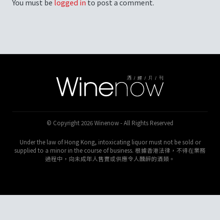
You must be
logged in
to post a comment.
© Copyright 2026 Winenow - All Rights Reserved
Under the law of Hong Kong, intoxicating liquor must not be sold or
supplied to a minor in the course of business. 根據香港法律，不得在業務
過程中，向未成年人售賣或供應令人醺醉的酒類。