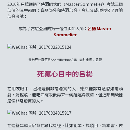
2016年呂楊通過了侍酒師大師（Master Sommelier）考試三個
部份的其中兩個：盲品部分和侍酒部分，今年又成功通過了理論
部分考試：
成為了常駐亞洲的第一位侍酒師大師：
呂楊 Master
Sommelier
葡萄牙杜羅河谷AXA Millesime之旅 圖片來源：孟蕾
死黨心目中的呂楊
在朋友眼中，呂楊是個非常踏實的人，雖然他都有陋習如電頭
髮，聽搖滾，能吃四碗飯後再來一碗麵連湯飲清，但這都無礙他
是個非常踏實的人。
在這些年頭大家都在尋找捷徑，比如創業、搞項目、寫本書、做