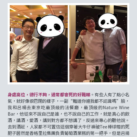
身處高位，德行不夠，通常都會死的好難睇
。有些人有了點小名
氣，就好像很巴閉的樣子，一副“難道你連我都不認識嗎”臉，
我和呂楊去東京吃最頂級的法餐廳，最頂級的Nature Wine
Bar，他從來不說自己是誰，也不說自己的工作，就是真心的飲
酒，講酒，愛酒，講到對方都不想講了，反過來專心的聽他說。
去到酒莊，人家都不可置信這個穿著大牛仔褲破Tee棒球帽的死
肥子居然是香格里拉集團負責葡萄酒業務的第一把手，但是呂揚