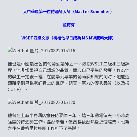
大中華區第一位侍酒師大師（Master Sommlier）
並持有
WSET四級文憑（祝福他早日成為 MS MW雙料大師）
他也是中國最出色的葡萄酒講師之一，教授WSET二級和三級課
程，他非常重視自己講課的品質，關心自己學生的發展，作為他
的學生一定很幸福，在能學到專業的葡萄酒知識的同時，還能近
距離學到呂楊老師身上的謙遜、認真、努力的優秀品質（以及扮
CUTE）。
他曾在上海半島酒店擔任侍酒師三年。 這三年動輒每天12小時高
強度的侍酒師工作，雖然辛苦，但呂楊依然熱愛這個職業，也為
之後在香格里拉集團工作打下了基礎。