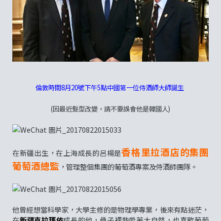
倫敦時間8月20號下午5點中國第一位侍酒師大師誕生
(因最近髮型改變，請不要誤會他是韓國人)
香格里拉酒店的集團
在新疆出生，在上海成長的呂楊是
葡萄酒總監
，管理整個集團的葡萄酒專案及侍酒師團隊。
他曾經想當科學家，大學主修的是物理學專業，後來有點迷茫，
在
新疆克拉瑪依
成長的他，骨子裡熱愛著大自然，也喜歡葡萄