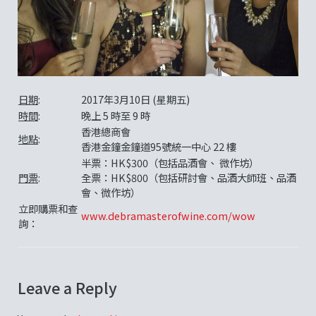
日期
:
2017年3月10日 (星期五)
時間
:
晚上 5 時至 9 時
香港總商會
地點
:
香港金鐘金鐘道95號統一中心 22 樓
半票：HK$300（包括品酒會、 微作坊）
門票
:
全票：HK$800（包括研討會、品酒大師班、品酒
會、微作坊）
立即購票和查
www.debramasterofwine.com/wow
詢：
Leave a Reply