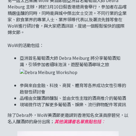
第一屆太古集團 WoW 美酒節由亞洲首名葡萄酒大師 Debra
Meiburg 主辦，將於3月10日假香港總商會舉行，參加者在品嚐
精選佳釀的同時，同時能與城中傑出女士交流。不同行業的企業
家、飲食業界的專業人士、業界領導代表以及潮流先鋒等會在
WoW進行研討會，與大家把酒詳談，度過一個輕鬆愉快的國際
婦女節。
WoW的活動包括：
亞洲首名葡萄酒大師 Debra Meiburg 將分享葡萄酒知
識，引領參加者細味泡沫，遊歷葡萄酒尋味之旅
參與來自金融、科技、商貿、體育等各界成功女性引導的
啟發性研討會
品嚐由女釀酒師釀製、並由女性主理的酒商推介的葡萄酒
現場微作坊了解更多葡萄酒、娛樂、流行飾物配件等資訊
除了Debra外，WoW美酒節更邀請到香港知名女演員廖碧兒，以
名人釀酒師的身份出席；
其他演講者名單焦點包括
：