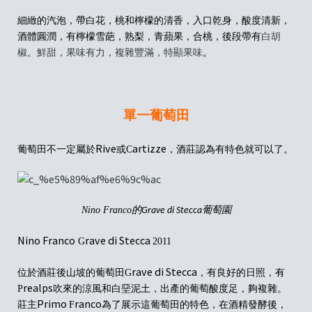
細緻的汽泡，帶白花，桃和檸檬的清香，入口乾身，酸度清新，
酒體圓潤，有檸檬
雪葩，熟梨，青
蘋果，合桃，後段帶有
白胡
椒。鮮甜，果味有力，複雜豐滿，特顯果味
。
單一葡萄田
Rive
artizze
葡萄田不一定屬於
或C
，酒莊認為有特色就可以了。
Nino Franco的
葡萄園
Grave di Stecca
Nino Franco
rave di Stecca
G
2011
rave di Stecca
位於酒莊後山坡的葡萄田
G
，
有良好的日照
，
有
realps
P
吹來的涼風
和
白堊泥土
，
出產的葡萄酸度足
，
夠複雜。
Primo
ranco
莊主
F
為了展示
這
葡萄
田
的特色
，
在酒精發酵後
，