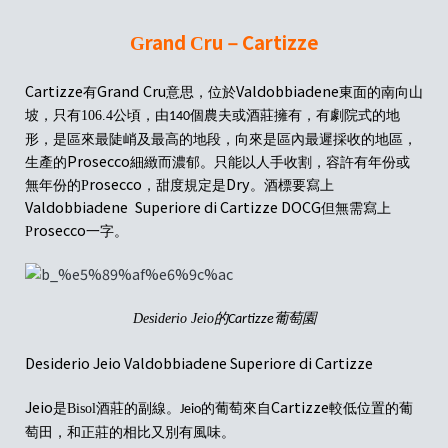
rand
ru
Cartizze
G
C
－
Cartizze
Grand
Cru
Valdobbiadene
有
意思，位於
東面的南向山
坡，只有106.4公頃，由
個
農夫或酒莊
擁有，
有
劇院式的地
140
形，是區來最陡峭及最高的地段，向來是區內最遲採收的地區，
Prosecco
生產的
細緻而濃郁。只能以人手收割
，
容許有年份或
rosecco
Dry
無年份的
P
，
甜度規定是
。酒標要寫上
Valdobbiadene
Superiore di Cartizze DOCG
但
無需寫上
rosecco
P
一字。
Desiderio Jeio的
葡萄園
Cartizze
Desiderio Jeio Valdobbiadene Superiore di Cartizze
Jeio
Cartizze
是Bisol酒莊的副線。
的葡萄來自
較低位置的葡
Jeio
萄田，和正莊的相比又別有風味。