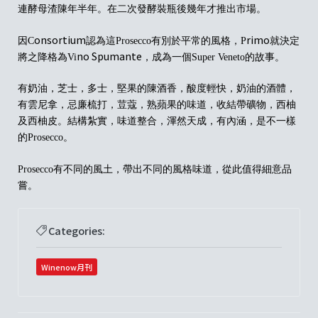
連酵母渣陳年半年。在二次發酵裝瓶後幾年才推出市場。
onsortium
rimo
因
C
認為
這
P
rosecco
有別於平常的風格，P
就決定
no Spumante
將之降格為Vi
，成為一個Super Veneto的故事。
有奶油，芝士，多士，堅果的陳酒香，酸度輕快，奶油的
酒體，
有
雲尼拿，忌廉梳打，荳蔻，熟
蘋果的味道，收結帶礦物，
西柚
及西柚皮。結構紮實，味道整合，渾然天成，有內涵，是不一樣
的P
rosecco
。
P
rosecco
有不同的風土，帶出不同的風格味道，從此值得細意品
嘗。
Categories:
Winenow月刊