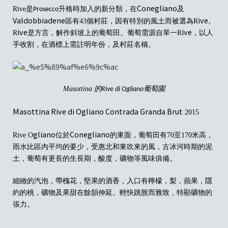
Conegliano
Rive是
升格時加入的新分類，在
及
Prosecco
Valdobbiadene
ive
區有43個村莊
，
因有特別的風土而被選為R
。
ive
ive
R
是方言，
解
作斜坡上的葡萄田。葡萄需源自單一R
，以人
手收割，在酒標上需註明年份，及村莊名稱。
Masottina 的
葡萄園
Rive di Ogliano
Masottina Rive di Ogliano Contrada Granda Brut
2015
gliano
Conegliano
Rive O
位於
的東面
，
葡萄田有
70
至
170
米高
，
雨水比區內平均的要
少
，
受
惠
北
和
東吹來
的
風
，古冰河時期的泥
土，
葡萄有更長的生長
期
，
酸度
，礦物等
風味
俱
備。
細緻的汽泡，帶槐花，堅果的酒香，入口有檸檬，梨，蘋果，隱
約的桃，礦物及果甜在餘韻伸延。輕快跳脫而
雅致，特顯
礦物的
張力
。