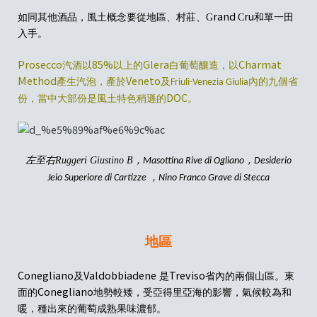
rand
ru
如同其他酒品，
風土概念
要
從地區、村莊、G
C
和單一田
入手。
Prosecco
85%
Glera
Charmat
汽
酒以
以上
的
白葡萄釀造
，以
Method
Veneto
產生
汽
泡
，
產於
及
內的
九
個省
Friuli-Venezia Giulia
DOC
份，
當中
大部份是風土特色稍遜
的
。
左至右Ruggeri Giustino B，
，
Masottina Rive di Ogliano
Desiderio
，
Jeio Superiore di Cartizze
Nino Franco Grave di Stecca
地區
Conegliano
Valdobbiadene
Treviso
及
是
省內的
兩個
山區
。
東
Conegliano
面
的
地勢較矮，受亞得里亞海的影響，氣候較為和
暖，種出來的葡萄成熟
果味濃郁
。