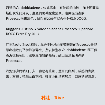
Valdobbiadene
西邊的
，
位
處高山，
有
陡峭的
山坡
，加上阿爾卑
斯山
吹來
的
冷
風，生產的葡萄酸度
清爽
。這兩區
出產
的
Prosecco
DOCG
向來出色，所以在
年
就
合
併
升格
為
。
2009
Ruggeri Giustino B. Valdobbiadene Prosecco Superiore
DOCG Extra Dry 201
3
aolo
isol
osecco
莊主
P
B
相信
，
混合不同地區葡萄釀造的
Pr
最能
Valdobbiadene
帶出極致的平衡和複雜性。所以特別在
區
三個
高海拔葡萄田，選取最優質的葡萄，釀出這清脆明亮的
Prosecco
。
汽
泡澎湃而
幼細，
入口
強勁有重量，豐富的白梨
，
成熟的青蘋
果
，
柑橘
，
蜜糖及白胡椒
。
微甜
匹配清爽
酸度，口感稠密滑溜
。
ive
村莊－R