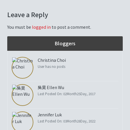
Leave a Reply
You must be
logged in
to post a comment.
Bloggers
Christina Choi
User has no posts
吳昊 Ellen Wu
Last Posted On: 02Month25Day, 2017
Jennifer Luk
Last Posted On: 03Month28Day, 2022