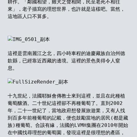
耕作。
「鄰
國相望
，
雞犬之聲相聞
，
民至老死不相往
來
」，
老子描寫的理想世界
，
也許就是這樣吧。當然
，
這地區人口不算多。
這裡是雲南麗江之北
，
四小時車程的迪慶藏族自治州德
欽縣
，
已經靠近西藏的邊境。這裡的景色美得令人窒
息。
十九世紀
，
法國耶穌會傳教士來到這裡
，
並且在此種植
葡萄釀酒。二十世紀這裡卻不再種葡萄了。直到2002
年
，
二十一世紀了
，
當地政府想發展旅遊業
，
又有人找
到百多年前種葡萄的記載
，
便也鼓勵當地的居民(都是藏
族)種葡萄。合該有緣，法國的LVMH集團在2010年開始
在中國找尋理想的葡萄園
，
發現這裡是很理想的產區
，