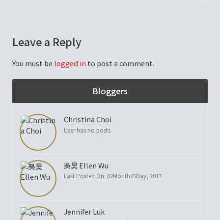
Leave a Reply
You must be
logged in
to post a comment.
Bloggers
Christina Choi
User has no posts
吳昊 Ellen Wu
Last Posted On: 02Month25Day, 2017
Jennifer Luk