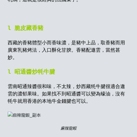
l 脆皮藏香豬
西藏的香豬體型小而香味濃，是豬中上品，取香豬而用
廣東乳豬烤法，入口酥化甘腴。香豬配遨雲，當然甚
妙。
l 昭通醬炒牦牛腱
雲南昭通辣醬很和味，不太辣，炒西藏牦牛腱很適合遨
雲的濃郁果味。如果找不到昭通醬可以變為蠔油，沒有
牦牛就用香港的本地牛金錢腱也可以。
麻辣龍蝦