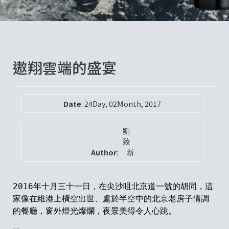
遨翔雲端的盛宴
Date
:
24Day, 02Month, 2017
劉
致
Author
:
新
2016年十月三十一日，在尖沙咀北京道一號的胡同，這
家像在維港上橫空出世、處於半空中的北京老房子情調
的餐廳，窗外燈光燦爛，夜景美得令人心跳。