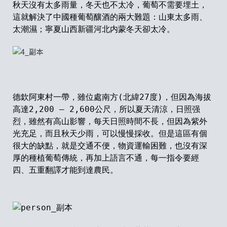
秋天沒有太多雨量
，
冬天也不太冷
，
葡萄不需要埋土
，
這就解決了中國種葡萄釀酒的兩大難題
：
山東太多雨、
太潮濕；寧夏山西新疆河北内蒙冬天卻太冷。
德欽阿
東
村一帶，雖位處南方(北緯
27
度
)
，但因為海拔
高達
2,200
–
2,600公尺，所以夏天清涼，日照强
烈，雖然有高山影響，每天日照時間不長，但因為紫外
光充足，而且秋天少雨，可以慢慢採收。但是這區有個
很大的缺點，就是交通不便，物資運輸困難，也沒有深
厚的種植葡萄傳統，再加上語言不通，每一指令要經
四、五重翻譯才能到達農民。