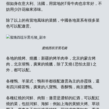
假如身在意大利、法國，用當地的T骨牛肉也非常好，不
妨用少許花椒來添味。
除了以上的有當地風味的菜餚，中國各地菜系有很多菜
色可以配遨雲。
蜜燒西班牙黑毛豬
各地的燒烤、燒臘：新疆的烤羊肉串，北京的蒙古烤
肉，北京填鴨，廣東的燒臘，除了叉燒(恐怕太甜
)
之
外，都可以配。
各種鴨、羊菜式：鴨和羊都很配遨雲為主的赤霞珠，還
有四川樟茶鴨，廣東的八寶鴨、香酥鴨，南京醬鴨。
各種紅燒的河鮮、肉類：遨雲是濃郁的紅酒，可以配
紅
燒的菜，包括河鮮、海鮮：例如上海的黃鱔
大烤、草頭