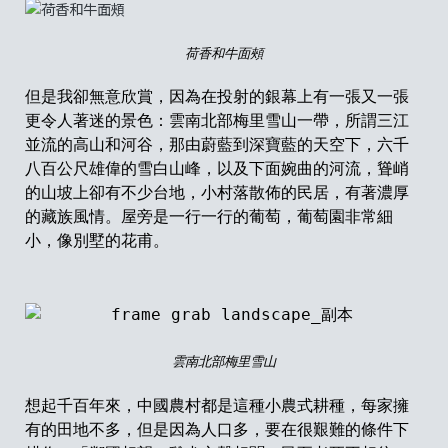
荷香和牛面頰
但是我卻無意欣賞，因為在投射的銀幕上有一張又一張
更令人著迷的景色：雲南北部梅里雪山一帶，所謂三江
並流的高山和河谷，那由蔚藍到深
寶
藍的天空下，六千
八百公尺雄偉的雪白山峰
，以及下面婉曲的
河
流
，
聳峭
的山坡上卻有不少台地
，
小村落散佈的民居
，
有著濃厚
的藏族風情。屋旁是一行一行的葡萄
，
葡萄園非常細
小
，
像別墅的花甫。
雲南北部梅里雪山
想起千百年來
，
中國農村都是這種小農式耕種
，
每家擁
有的田地不多
，
但是因為人口多
，
要在很艱難的條件下