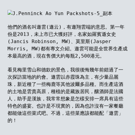
他們的酒名叫遨雲(遨云
)
，有遨翔雲端的意思。第一年
份是
2013
，未上市已大獲好評，名家如羅賓遜女史
(Jancis Robinson, MW)
、莫里斯
(Jasper
Morris, MW)
都有
專
文介紹。遨雲可能是全世界生產成
本最高的酒，現在售價大約每瓶2,500港元。
看見梅里雪山和德欽的景色，我很後悔幾年前錯過了一
次探訪當地的約會。遨雲以赤霞珠為主，有少量品麗
珠，新近種了一些梅鹿等其他波爾多品種。而生產這酒
的土地是雲貴高原，種植的是藏族居民，釀酒師是法國
人，助手是漢族，我常常想
象
是怎樣安排一席具有這些
特色的盛宴。也許是不現實的，因為也許沒有一家餐廳
都能做這些菜式吧。不過，這些菜應該都能配「遨雲」
的！