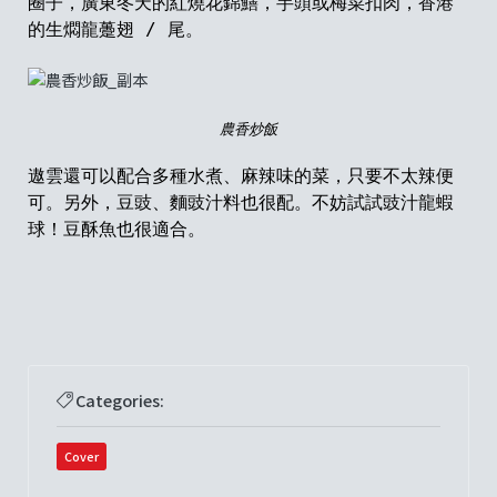
圈子，廣東冬天的紅燒花錦鱔，芋頭或梅菜扣肉，香港
的生燜龍躉翅
/
尾。
農香炒飯
遨雲還可以配合多種水煮、麻辣味的菜，只要不太辣便
可。另外，豆豉、麵豉汁料也很配。不妨試試豉汁龍蝦
球！豆酥魚也很適合。
Categories:
Cover