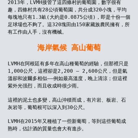
2013年，
LVMH
接管了這四條村的葡萄園，數字很有
趣，四條村共有
28
公頃葡萄園，共分成
320
小塊，平均
每塊地只有
1.3
畝
(
大約是
0.0875
公頃
)
，即是十份一個
足球場也不夠了。這
320
塊田由
150
家藏族農民擁有，所
有工作
由
人手，沒有機械。
海岸氣候 高山葡萄
LVMH在阿根廷有多年在高山種葡萄的經驗，但那裡只是
1,000
公尺，這裡卻是
2,200
–
2,600公尺，但是氣
溫卻和波爾多相似
——
例如最高溫度，晚上清涼；但這裡
紫外光强烈，而且收成時很少雨。
這裡的泥土也多變，高山沖積而成，有片岩、板岩、石
灰岩等，葡萄根可以深入到30公尺。
LVMH在
2015
年又種植了一些新葡萄，等到這些葡萄成
熟時，估計酒的質量也會大有進步。