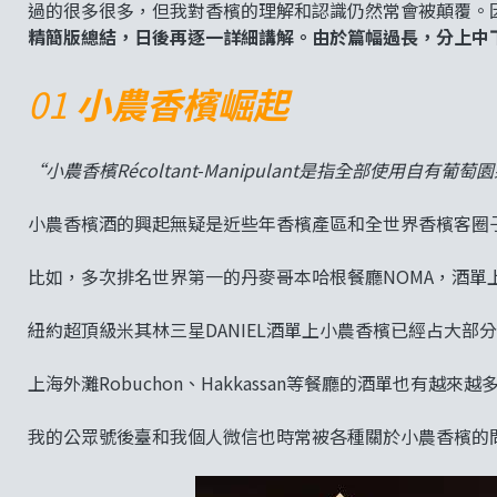
過的很多很多，但我對香檳的理解和認識仍然常會被顛覆。
精簡版總結，日後再逐一詳細講解。由於篇幅過長，分上中
01
小農香檳崛起
“小農香檳Récoltant-Manipulant是指全部使用自
小農香檳酒的興起無疑是近些年香檳產區和全世界香檳客圈
比如，多次排名世界第一的丹麥哥本哈根餐廳NOMA，酒單
紐約超頂級米其林三星DANIEL酒單上小農香檳已經占大部分篇幅
上海外灘Robuchon、Hakkassan等餐廳的酒單也有越
我的公眾號後臺和我個人微信也時常被各種關於小農香檳的