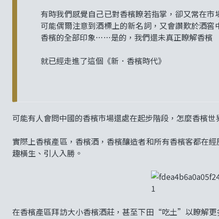
有時我們感覺自己已對香檳瞭若指掌，卻又常在市
可能偶爾注意到酒標上的新名詞，又會讚歎於酒窖
香檳的全部印象……是的，我們還未真正瞭解香檳
就已經走進了這個《新．香檳時代》
可能有人會問中國的香檳市場還處在起步階段，怎麼香檳世
實際上香檳產區，香檳酒，香檳釀造者和所有香檳客都在經
趣橫生、引人入勝。
在香檳產區拜訪大小香檳酒莊，甚至下田“吃土”以瞭解更