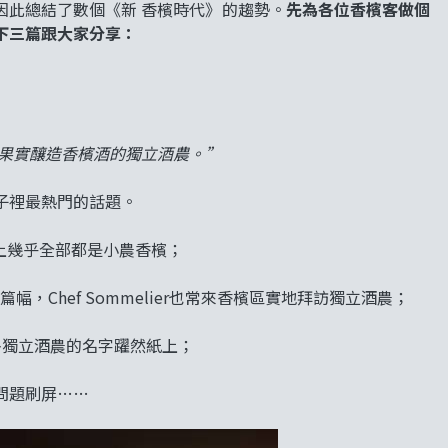
因此總結了數個《新 香檳時代》的趨勢。
先為各位香檳客做個
下三篇跟大家分享：
有葡萄園果實釀造香檳酒的獨立酒農。”
子裡最熱門的話題。
上幾乎全部都是小農香檳；
，Chef Sommelier也常來香檳區實地拜訪獨立酒農；
來越多獨立酒農的名字躍然紙上；
問題刷屏……