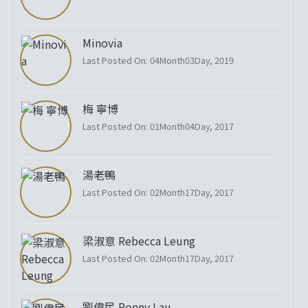
Minovia
Last Posted On: 04Month03Day, 2019
梅 寧博
Last Posted On: 01Month04Day, 2017
湯老鴨
Last Posted On: 02Month17Day, 2017
梁淑意 Rebecca Leung
Last Posted On: 02Month17Day, 2017
劉偉民 Ronny Lau