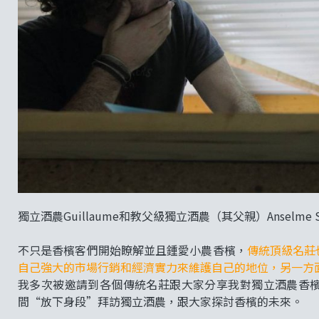
獨立酒農Guillaume和教父級獨立酒農（其父親）Anselme Selosse
不只是香檳客們開始瞭解並且鍾愛小農香檳，
傳統頂級名莊
自己強大的市場行銷和經濟實力來維護自己的地位，另一方
我多次被邀請到各個傳統名莊跟大家分享我對獨立酒農香
間“放下身段”拜訪獨立酒農，跟大家探討香檳的未來。