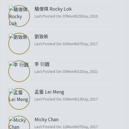
駱偉琪 Rocky Lok
Last Posted On: 07Month25Day, 2019
劉致新
Last Posted On: 01Month07Day, 2017
李 衍園
Last Posted On: 05Month12Day, 2021
孟蕾 Lei Meng
Last Posted On: 01Month13Day, 2017
Micky Chan
Last Posted On: 12Month07Day, 2017