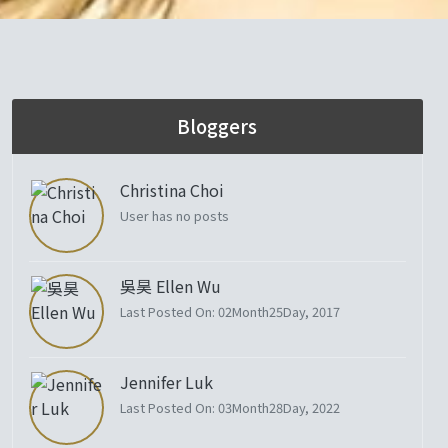
Bloggers
Christina Choi
User has no posts
吳昊 Ellen Wu
Last Posted On: 02Month25Day, 2017
Jennifer Luk
Last Posted On: 03Month28Day, 2022