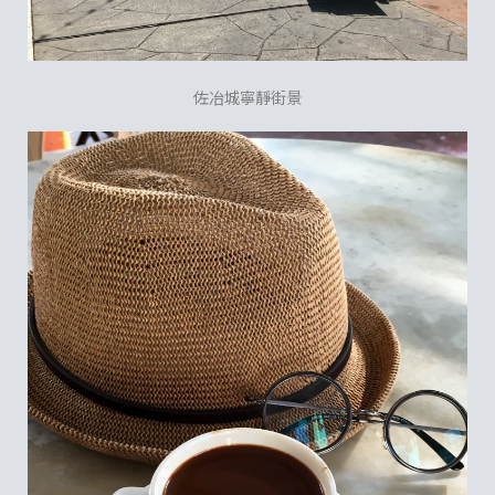
佐冶城寧靜街景