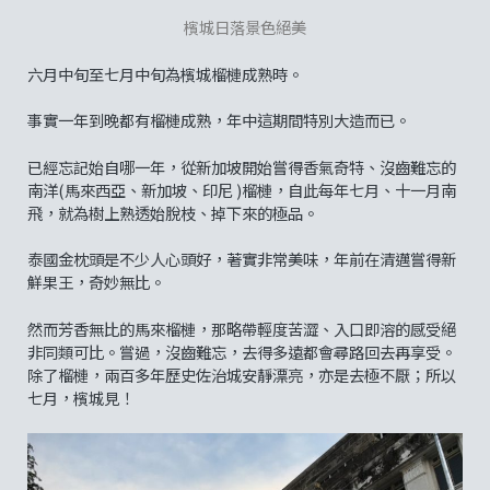
檳城日落景色絕美
六月中旬至七月中旬為檳城榴槤成熟時。
事實一年到晚都有榴槤成熟，年中這期間特別大造而已。
已經忘記始自哪一年，從新加坡開始嘗得香氣奇特、沒齒難忘的
南洋(馬來西亞、新加坡、印尼 )榴槤，自此每年七月、十一月南
飛，就為樹上熟透始脫枝、掉下來的極品。
泰國金枕頭是不少人心頭好，著實非常美味，年前在清邁嘗得新
鮮果王，奇妙無比。
然而芳香無比的馬來榴槤，那略帶輕度苦澀、入口即溶的感受絕
非同類可比。嘗過，沒齒難忘，去得多遠都會尋路回去再享受。
除了榴槤，兩百多年歷史佐治城安靜漂亮，亦是去極不厭；所以
七月，檳城見！