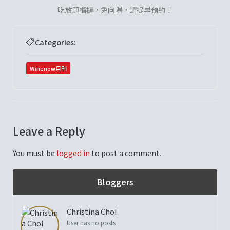
吃放題榴槤，免向隅，請提早預約！
Categories:
Winenow月刊
Leave a Reply
You must be
logged in
to post a comment.
Bloggers
Christina Choi
User has no posts