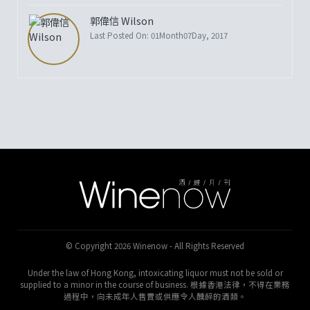
郭偉信 Wilson
Last Posted On: 01Month07Day, 2017
© Copyright 2026 Winenow - All Rights Reserved
Under the law of Hong Kong, intoxicating liquor must not be sold or
supplied to a minor in the course of business. 根據香港法律，不得在業務
過程中，向未成年人售賣或供應令人醺醉的酒類。