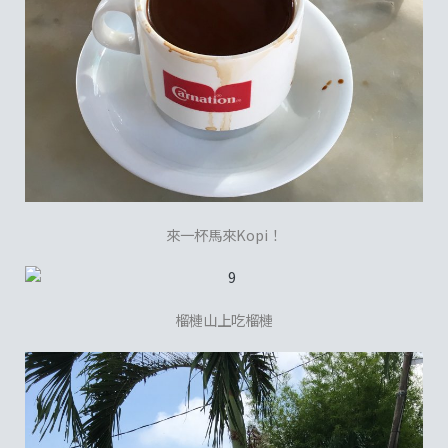
來一杯馬來Kopi！
榴槤山上吃榴槤