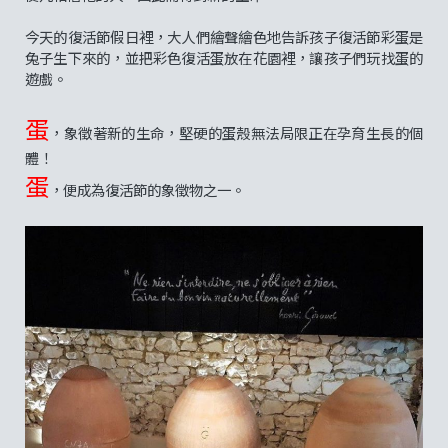
今天的復活節假日裡，大人們繪聲繪色地告訴孩子復活節彩蛋是
兔子生下來的，並把彩色復活蛋放在花園裡，讓孩子們玩找蛋的
遊戲。
蛋
，象徵著新的生命，堅硬的蛋殼無法局限正在孕育生長的個
體！
蛋
，便成為復活節的象徵物之一。