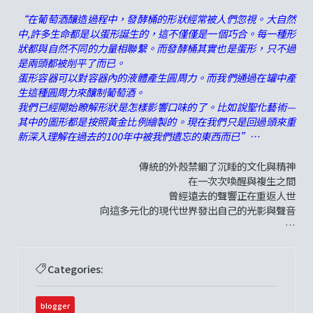
“在葡萄酒釀造過程中，發酵桶的形狀經常被人們忽視。大自然
中,許多生命都是以蛋形誕生的，這不僅僅是一個巧合。每一種形
狀都與自然不同的力量相聯繫。而發酵桶其實也是蛋形，只不過
是兩頭都被削平了而已。
蛋形容器可以對容器內的液體產生圓周力。而我們通過在罐中產
生這種圓周力來釀制葡萄酒。
我們已經開始瞭解形狀是怎樣影響口味的了。比如說聖化藝術—
其中的圖形都是按照黃金比例繪製的。現在我們只是回過頭來重
新深入理解在過去的100年中被我們遺忘的東西而已”…
傳統的外殼禁錮了沉睡的文化與精神
在一次次喚醒與複生之間
曾經遠去的聲響正在重返人世
向這多元化的現代世界發出自己的光影與聲音
…
Categories:
blogger