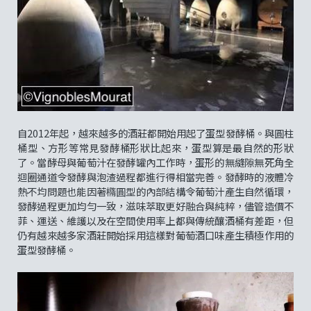
自2012年起，越來越多的酒莊都開始用起了蛋型發酵桶。與圓柱
桶型、方形等常見發酵桶形狀比起來，蛋型算是最自然的形狀
了。當酵母與葡萄汁在發酵罐內工作時，蛋形的無縫隙無死角全
迴圈通道令發酵與泡渣過程都進行得相當完善。發酵時的液體冷
熱不均問題也能因著橢圓型的內部結構令葡萄汁產生自然循環，
發酵過程更加均勻一致，滋味萃取更好融合與純粹，儘管造價不
菲、運送、維護以及在空間使用率上都與傳統釀酒桶有差距，但
仍有越來越多家酒莊開始採用這樣對葡萄酒口味產生積極作用的
蛋型發酵桶。