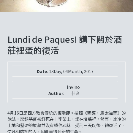
Lundi de Paques! 講下關於酒
莊裡蛋的復活
Date
:
18Day, 04Month, 2017
Invino
Author
:
佳音
4月16日是西方教會傳統的復活節。按照《聖經·馬太福音》的
說法，耶穌基督被釘死在十字架上，埋在墳墓裡。然而，冰冷的
土地和堅硬的墳墓並沒有鎖住耶穌，受刑三天以後，祂復活了，
使凡相信祂的人，因此而得到新的生命。