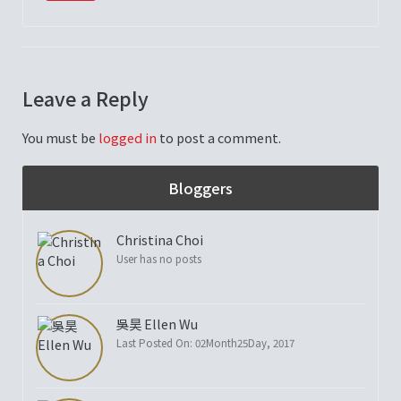
Leave a Reply
You must be
logged in
to post a comment.
Bloggers
Christina Choi
User has no posts
吳昊 Ellen Wu
Last Posted On: 02Month25Day, 2017