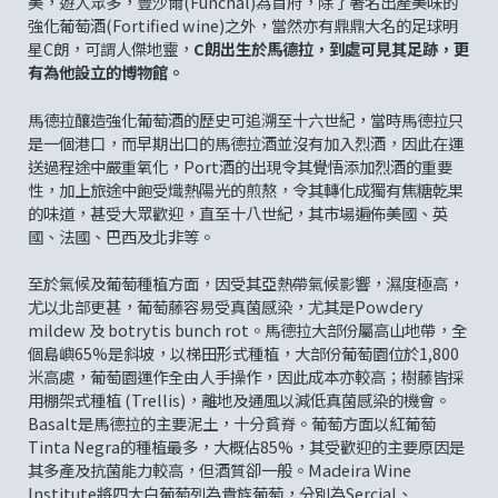
美，遊人眾多，豐沙爾(Funchal)為首府，除了著名出產美味的
強化葡萄酒(Fortified wine)之外，當然亦有鼎鼎大名的足球明
星C朗，可謂人傑地靈，
C朗出生於馬德拉，到處可見其足跡，更
有為他設立的博物館。
馬德拉釀造強化葡萄酒的歷史可追溯至十六世紀，當時馬德拉只
是一個港口，而早期出口的馬德拉酒並沒有加入烈酒，因此在運
送過程途中嚴重氧化，Port酒的出現令其覺悟添加烈酒的重要
性，加上旅途中飽受熾熱陽光的煎熬，令其轉化成獨有焦糖乾果
的味道，甚受大眾歡迎，直至十八世紀，其市場遍佈美國、英
國、法國、巴西及北非等。
至於氣候及葡萄種植方面，因受其亞熱帶氣候影響，濕度極高，
尤以北部更甚，葡萄藤容易受真菌感染，尤其是Powdery
mildew 及 botrytis bunch rot。馬德拉大部份屬高山地帶，全
個島嶼65%是斜坡，以梯田形式種植，大部份葡萄園位於1,800
米高處，葡萄園運作全由人手操作，因此成本亦較高；樹藤皆採
用棚架式種植 (Trellis)，離地及通風以減低真菌感染的機會。
Basalt是馬德拉的主要泥土，十分貧脊。葡萄方面以紅葡萄
Tinta Negra的種植最多，大概佔85%，其受歡迎的主要原因是
其多產及抗菌能力較高，但酒質卻一般。Madeira Wine
Institute將四大白葡萄列為貴族葡萄，分別為Sercial、