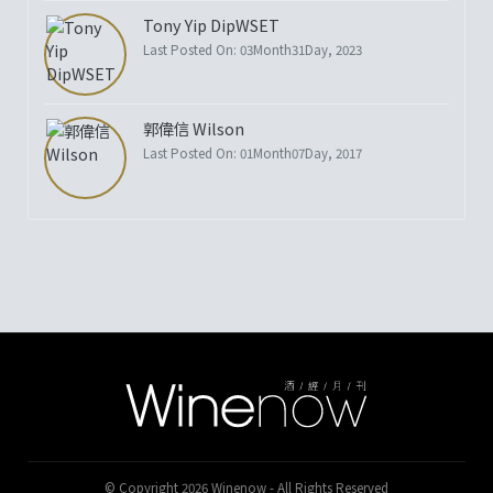
Tony Yip DipWSET
Last Posted On: 03Month31Day, 2023
郭偉信 Wilson
Last Posted On: 01Month07Day, 2017
© Copyright 2026 Winenow - All Rights Reserved