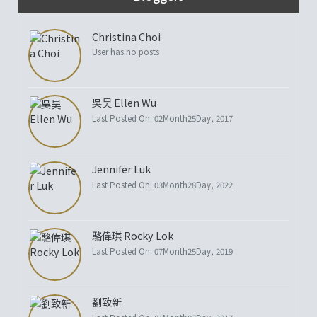
Christina Choi
User has no posts
吳昊 Ellen Wu
Last Posted On: 02Month25Day, 2017
Jennifer Luk
Last Posted On: 03Month28Day, 2022
駱偉琪 Rocky Lok
Last Posted On: 07Month25Day, 2019
劉致新