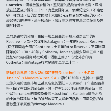
Canteiro
，酒桶放置於屋內，整間屋的熱能皆來自太陽，酒桶
放在這裡至少陳年二十年，有些更陳年至一個世紀之久。不論是
哪一種方法，目的是要仿效十六世紀時沿途受熱力熟成的狀況。
經過熱力的洗禮，酒呈琥珀色，酸度高之餘亦充滿果仁花生及焦
糖的味道。
至於馬德拉的分類，由最一般至最高的分類大致為五年的新
Reserve，大部份皆採用Estufagem；十年的Special Reserve
(從這類開始全用戶Canteiro；十五年Extra Reserve；不同時間
陳年的20、30、40年；Colheita/Harvest指至少陳年五年，但
比起Vintage陳年時間較短，酒瓶上除了年份之外亦印有
Colheita；而Vintage於木桶陳年至少二十年。
現時醸造馬德拉最大型的酒莊要算是Justion’ s，全名是
Justino’s Madeira Wines,
S.A.
，源於1870年，是其中一間歷
史悠久及於國際市場上甚具名氣的酒莊。Justino’s 年產四百萬
升，除了有自家的葡萄園，其下亦有1,500小莊園供應葡萄，當
中以Terrantze的價錢為最高。Justino’s Canteiro擺放木桶
的小屋分隔多層，屋的頂部放置了太陽能吸熱板，而最受熱的頂
層放置了最質優的Vintage Madeira。