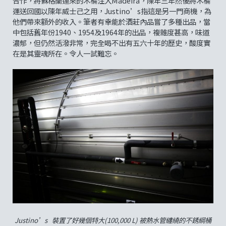
合作，將蘇格蘭運來的木桶注入Madeira，陳年三年然後將木桶
運送回國以陳年威士己之用，Justino’s指這是另一門商機，為
他們帶來額外的收入。筆者有幸能於酒莊內品嘗了多種出品，當
中包括舊年份1940、1954及1964年的出品，複雜度甚高，味道
濃郁，但仍然活潑非常，完全喝不出有五六十年的歷史，酸度實
在是其靈魂所在。令人一試難忘。
Justino’s 裝置了好幾個特大(100,000 L) 被熱水管纏繞的不銹綱桶