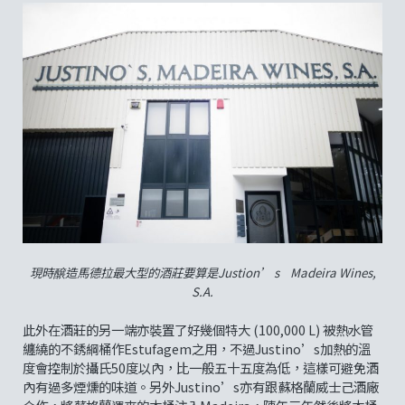
現時醸造馬德拉最大型的酒莊要算是Justion’ s Madeira Wines,
S.A.
此外在酒莊的另一端亦裝置了好幾個特大 (100,000 L) 被熱水管
纏繞的不銹綱桶作Estufagem之用，不過Justino’s加熱的溫
度會控制於攝氏50度以內，比一般五十五度為低，這樣可避免酒
內有過多煙燻的味道。另外Justino’s亦有跟蘇格蘭威士己酒廠