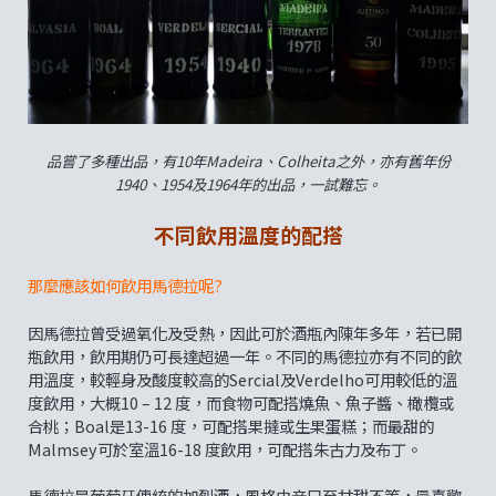
品嘗了多種出品，有10年Madeira、Colheita之外，亦有舊年份
1940、1954及1964年的出品，一試難忘。
不同飲用溫度的配搭
那麼應該如何飲用馬德拉呢?
因馬德拉曾受過氧化及受熱，因此可於酒瓶內陳年多年，若已開
瓶飲用，飲用期仍可長達超過一年。不同的馬德拉亦有不同的飲
用溫度，較輕身及酸度較高的Sercial及Verdelho可用較低的溫
度飲用，大概10 – 12 度，而食物可配搭燒魚、魚子醬、橄欖或
合桃；Boal是13-16 度，可配搭果撻或生果蛋糕；而最甜的
Malmsey可於室溫16-18 度飲用，可配搭朱古力及布丁。
馬德拉是葡萄牙傳統的加烈酒，風格由辛口至甘甜不等，最喜歡