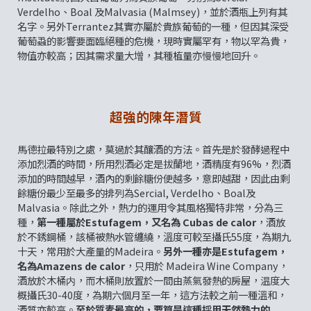
Verdelho、Boal 及Malvasia (Malmsey)，並於酒瓶上列有其
名字。另外Terrantez其實亦屬於貴族葡萄的一種，但因其深受
葡萄蝨的影響要面臨絕種的危機，現時實屬罕有，物以罕為貴，
物值亦較高；因其需求量大增，其種植量亦慢慢地回升。
超強的陳年潛質
馬德拉最特別之處，莫過於其釀酒的方法。首先是於發酵過程中
添加烈酒的時間，所用烈酒必定是拔蘭地，酒精度有96%，烈酒
添加的時間越早，酒內的剩餘糖份便越多，意即越甜，因此由剩
餘糖份最少至最多的排列為Sercial, Verdelho、Boal及
Malvasia。除此之外，熱力的運用令其風格獨特非常，分為三
種，
第一種屬於Estufagem，又名為 Cubas de calor
，酒放
於不銹鋼桶，該桶被熱水管纏繞，溫度可較至攝氏55度，為期九
十天，常用於大產量的Madeira。
另外一種亦是Estufagem，
名為Amazens de calor
，只用於 Madeira Wine Company，
酒放於木桶内，而木桶則放置於一間由蒸氣發熱的房屋，温度大
概攝氏30-40度，為期六個月至一年，這方法較之前一種溫和，
酒質亦較高。
至於質素最高的，要算是這種採用天然熱力的