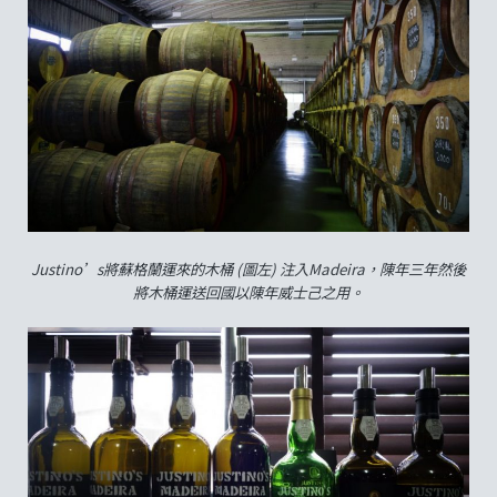
Justino’s將蘇格蘭運來的木桶 (圖左) 注入Madeira，陳年三年然後
將木桶運送回國以陳年威士己之用。