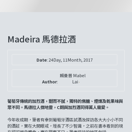
Madeira 馬德拉酒
Date
:
24Day, 11Month, 2017
賴曼普 Mabel
Author
:
Lai
葡萄牙傳統的加烈酒，甜而不膩，獨特的焦糖、煙燻及乾果味與
眾不同。馬德拉人傑地靈，C朗與加烈酒同得萬人寵愛。
今年收成期，筆者有幸到葡萄牙酒區試酒及探訪各大大小小不同
的酒莊，實在大開眼戒，增長了不少智識，之前在書本看到的現
在卻可親身體會，實在興奮不已。筆者探訪的地區包括