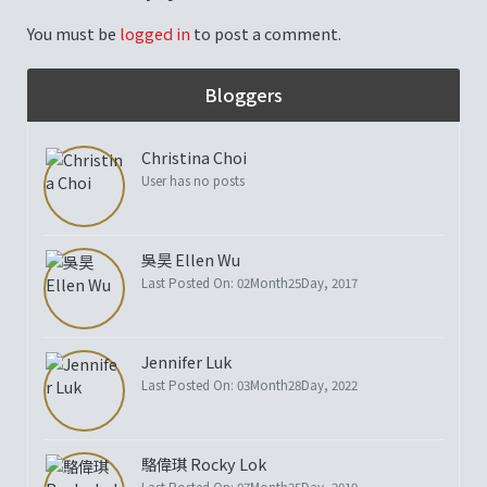
You must be
logged in
to post a comment.
Bloggers
Christina Choi
User has no posts
吳昊 Ellen Wu
Last Posted On: 02Month25Day, 2017
Jennifer Luk
Last Posted On: 03Month28Day, 2022
駱偉琪 Rocky Lok