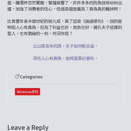
面，釀酒界忽然驚醒，警鐘敲響了，許許多多的防偽技術紛紛出
爐，加強了消費者的信心，但道高還是魔高？真偽真的難辨啊！
比曾豐年長半個世紀的張九成，寫了這首《論語絕句》，說的是
明知人心有真偽，但為了利益也好，抱負也好，連孔夫子這樣的
聖人，也有猶疑的一刻，何況你我？
公山陽貨本同謀，夫子如何較去留。
須信人心有真偽，故將直筆記春秋。
Categories:
Winenow月刊
Leave a Reply