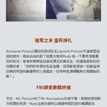
強弩之末 垂死掙扎
Domaine Ponsot酒莊的現任莊主Laurent Ponsot不遠萬里迢
迢的趕來，親自去紐約賞了拍賣大會和Rudy 各一下異常清脆響
亮的耳光！會後有傳媒追訪身為酒主的黃先生，他還理直氣壯的
回應記者：「我們的布根地名莊佳釀，貨源都是透過一些最值得
信賴的渠道和最優秀的人員鑑定，但有時陰溝裡難免也會翻船的
嘛！」
FBI調查數載終被
次天，Mr. Ponsot約了Mr. Kurniawan共晉午餐，席間他質問對
方假酒的來源，Rudy左推右搪地以需要時間回洛杉磯調查為