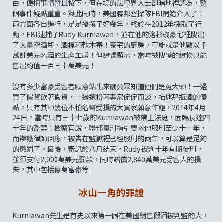
由，便把事情暫且按下，但在場的法律界人士卻暗地裡認為，整
個事件疑點重重。與此同時，美國聯邦密探隊FBI開始介入了！
兩方面各自進行，足足擾攘了好幾年，終於在2012年採取了行
動，FBI逮捕了Rudy Kurniawan，並在他的洛杉磯豪宅裡搜出
了大量空酒瓶、酒標和軟木塞！豪宅的廚房，可能就是他數以千
萬計美元名酒的生產工房！但證據顯示，當時被搜獲的證物只能
售出約值一百三十萬美元！
沒有多少富豪受害者願意站出來讓公眾知道他們是冤大頭！一邊
買了假貨飲著假貨，一邊還扮著專家侃侃而談，描述那瓶酒的優
點。只有其中幾位不怕名聲受損的大買家願意作證，2014年4月
24日，當時只有三十七歲的Kurniawan被帶上法庭，面臨長達四
十年的監禁！檢察官說，聯邦量刑指引要求他服刑至少十一年，
而辯護律師回應，被告在監獄裡已經服刑的兩年，可以算是足夠
的懲罰了。最後，審訊於八月結束，Rudy被判十年有期徒刑，
並須支付2,000萬美元罰款，同時賠償2,840萬美元受害人的損
失，其中包括億萬富豪等
冰山一角的罪證
Kurniawan先生是有史以來第一個在美國銷售假酒被判監的人，