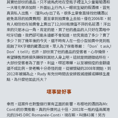
其實他部份的產品，只不過馬虎地在空瓶子裡注入少量葡萄酒和
一大堆化學添加劑，外面贴上行內人一眼就生疑的假酒標，冒充
真貨私人出售，（當Rudy出了名，很多土豪會直接找他購酒以
避免高昂的拍賣費用）甚至拿到拍賣會上去拍。僅在2006年，就
有人相信他在拍賣會上賣出了12,000瓶價值不菲的名莊酒！浮出
來的只是冰山一角，肯定的是，買了他的產品的人只好在黑暗中
咬牙切齒，我們卻可能永遠都不會知道，他究竟造了多少？賣了
多少？到了幾年後的今天，還不時有人在一些小型拍賣中見到瓶
底蝕了RK字樣的藏酒出現。眾人為了保衛尊嚴：「Don’t ask,!
Don’t tell!」也許，部份買了他的產品的受害者，心存僥倖，
希望轉售而將損失轉嫁到其他人身上吧。這就是問題徵結所在，
大部份受害者為了面子、利益，噤若寒蟬，以至被檢控的金額遠
遠不成比例。使老鴨十分奇怪的是，從被懷疑的2008年開始，到
2012年被捕為止，Rudy 有充份時間去安排毀滅證據或轉移生產
點，為什麼他如此托大？
壞事變好事
幸而，這案件也對整個行業有正面的影響，布根地的酒因為Mr.
Conti的炒賣推動，真的升價何止十倍，2002年一瓶約值兩萬港
元的1945 DRC Romanée-Conti，現在嘛，叫價43萬！另方