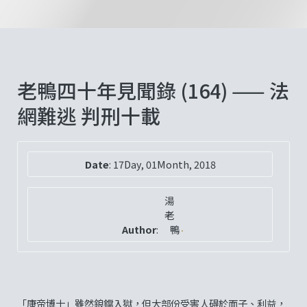
老鴨四十年見聞錄 (164) —— 法
網難逃 判刑十載
Date
:
17Day, 01Month, 2018
湯
老
Author
:
鴨
「康帝博士」雖然鋃鐺入獄，但大部份受害人碍於面子、利益，