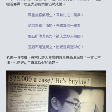
噤若寒蟬，以至大部份案情仍然成謎。
滿堂坐客俱眼生，吾其付之一笑粲。
認假為真世所同，吾將真假一樣看。
鍛石所傳非有方，補天之妙人無間。
遠觀不足近視之，始覺是真還似幻。
老鴨一時技癢，將宋代詩人曾豐的詩東併西湊而成了一首七言
律，也正好貼了真真假假的命題。