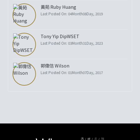
黃苑 Ruby Huang
Last Posted On: 04Month08Day, 2019
Tony Yip DipWSET
Last Posted On: 03Month31Day, 2023
郭偉信 Wilson
Last Posted On: 01Month07Day, 2017