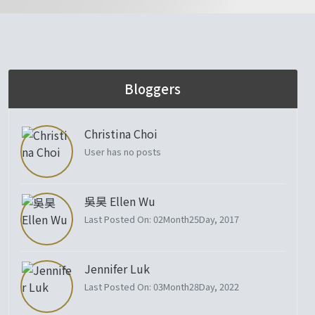
Bloggers
Christina Choi
User has no posts
吳昊 Ellen Wu
Last Posted On: 02Month25Day, 2017
Jennifer Luk
Last Posted On: 03Month28Day, 2022