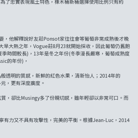
熟成處理，另外為了忠實表現風土特色，橡木桶新桶選擇使用比例只有約
重要，他解釋說好友莊Ponsot家往往會等葡萄非常成熟後才晚
大旱大熱之年，Vogue莊8月23就開始採收，因此葡萄仍舊飽
份(夏季時間較長)，13年是冬之年份(冬季漫長嚴寒，葡萄成熟度
sic的年份)，
效果，水晶般透明的質感，新鮮的紅色水果，清新怡人；2014年的
次更為多元，更有深度廣度。
樣的貴族氣質，卻比Musingy多了份親切感，雖年輕卻以非常可口。而
力又不具有攻擊性，完美的平衡。根據Jean-Luc，2014