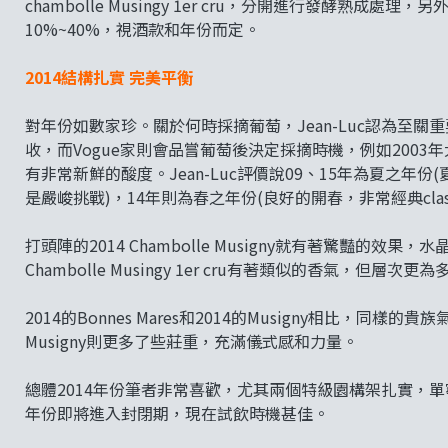
chambolle Musingy 1er cru，分開進行發酵
10%~40%，視酒款和年份而定。
2014結構扎實 完美平衡
對年份如數家珍。關於何時採摘葡萄，Jean-Luc認為至關
收，而Vogue家則會品嘗葡萄後決定採摘時機，例如2003年
有非常新鮮的酸度。Jean-Luc評價說09、15年為夏之年
是嚴峻挑戰)，14年則為春之年份(良好的開春，非常經典clas
打頭陣的2014 Chambolle Musigny就有著驚豔的
Chambolle Musingy 1er cru有著類似的香氣，但層
2014的Bonnes Mares和2014的Musigny相比，同
Musigny則更多了些莊重，充滿儀式感和力量。
總體2014年份筆者非常喜歡，尤其兩個特級園構架扎實，單寧有
年份即將進入封閉期，現在試飲時機甚佳。