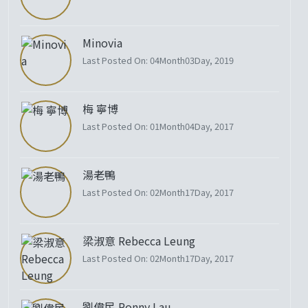
Minovia
Last Posted On: 04Month03Day, 2019
梅 寧博
Last Posted On: 01Month04Day, 2017
湯老鴨
Last Posted On: 02Month17Day, 2017
梁淑意 Rebecca Leung
Last Posted On: 02Month17Day, 2017
劉偉民 Ronny Lau