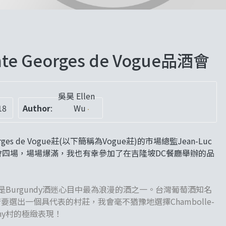
Georges de Vogue品酒會
吳昊 Ellen
18
Author
:
Wu
rges de Vogue莊(以下簡稱為Vogue莊)的市場總監Jean-Luc
酒會四場，場場爆滿，我也有幸參加了在吉隆坡DC餐廳舉辦的品
稱，是Burgundy酒迷心目中最為浪漫的酒之一。台灣葡萄酒知名
要選出一個具代表的村莊，我會毫不猶豫地選擇Chambolle-
signy村的極緻表現！