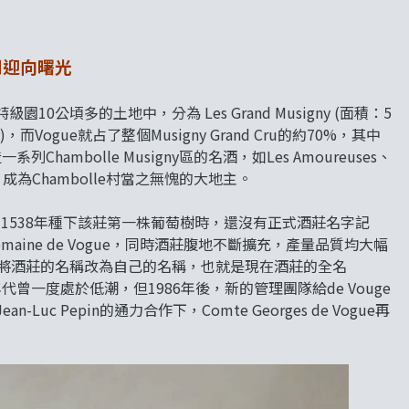
潮迎向曙光
級園10公頃多的土地中，分為 Les Grand Musigny (面積：5
a 35 ca )，而Vogue就占了整個Musigny Grand Cru的約70%，其中
釀造一系列Chambolle Musigny區的名酒，如Les Amoureuses、
的白酒，成為Chambolle村當之無愧的大地主。
建立，1538年種下該莊第一株葡萄樹時，還沒有正式酒莊名字記
aine de Vogue，同時酒莊腹地不斷擴充，產量品質均大幅
rges)將酒莊的名稱改為自己的名稱，也就是現在酒莊的全名
十和八十年代曾一度處於低潮，但1986年後，新的管理團隊給de Vouge
ean-Luc Pepin的通力合作下，Comte Georges de Vogue再