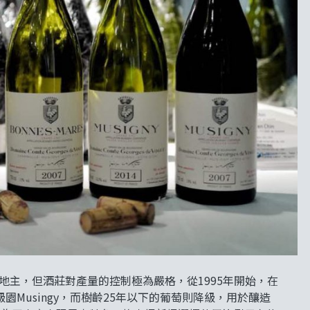
d Cru的大地主，但酒莊對產量的控制極為嚴格，從1995年開始，在
級園Musingy，而樹齡25年以下的葡萄則降級，用於釀造