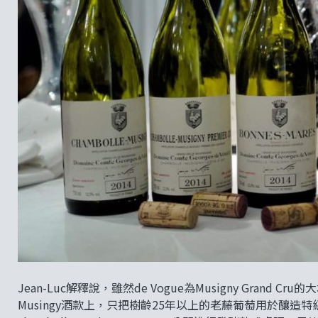
Jean-Luc解釋說，雖然de Vogue為Musigny Gran
Musingy酒款上，只把樹齡25年以上的老藤葡萄用於釀造特