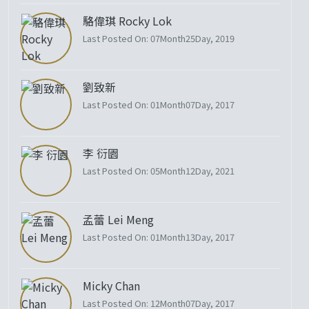
駱偉琪 Rocky Lok
Last Posted On: 07Month25Day, 2019
劉致新
Last Posted On: 01Month07Day, 2017
李 衍園
Last Posted On: 05Month12Day, 2021
孟蕾 Lei Meng
Last Posted On: 01Month13Day, 2017
Micky Chan
Last Posted On: 12Month07Day, 2017