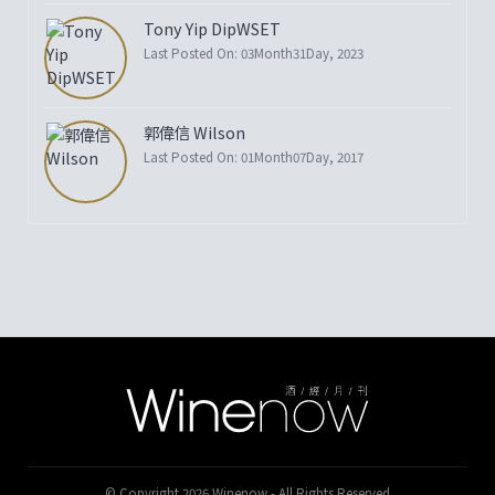
Tony Yip DipWSET
Last Posted On: 03Month31Day, 2023
郭偉信 Wilson
Last Posted On: 01Month07Day, 2017
© Copyright 2026 Winenow - All Rights Reserved