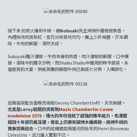
接下來 的炭火燒和牛排，被
Nobuaki
先生烤得外層微微焦香，
內裡保持肉質粉紅，雪花分佈質地均勻，蘸上少許海鹽，芥末調
味，牛肉的鮮甜，渾然天成，
Sukuyaki醬汁濃郁，牛肉本身的肉香，肉汁濃郁的鮮甜，口中爆
發，滋味中的層次分明，而Shabu Shabu中選用的時令蔬菜，永
遠是我的大愛，熱氣蒸騰的瞬間牛肉已涮成七分熟，入嘴即化。
這幾道菜配合當晚而兩瓶Gevrey Chambertin村，天衣無縫。
尤其是Leroy裝瓶的濟貧院
Mazis Chambertin Cuvee
madeleine 1978
，偉大的年份造就了超強的陳年能力，色澤歷
經四十年卻仍舊深邃，香氣上仍帶有碳烤木桶痕跡，與烤牛排的
焦象完美結合。
口中的結構猶如南隆河的壯年的Henri Bonneau
Celestins，活力讓人驚歎不已。