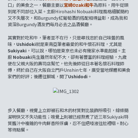
口」的美食之一，餐廳主要以
宮崎Ozaki和牛
為原料，用牛從頭
到尾不同部位入菜。主廚Hirohashi Nobuaki料理風格細膩簡約
又不失層次，和Burgundy紅葡萄酒的搭配相得益彰，成為我和
資深Burgundy酒友們每月必去之品酒餐廳。
其實對於吃和牛，筆者並不在行，只是尋找忠於自己味蕾的風
味，
Ushidoki
就是東南亞筆者最愛的和牛懷石料理，尤其是
Sukiyaki
，可以說，哪怕是東京也未必有幾家水準能超越。主
廚
Nobuaki
先生雖然年紀不大，卻有著豐富的料理經驗，九歲
便在父親大阪的壽司店幫忙，他先後師從日本著名懷石料理師
傅，終於自己在大阪自立門戶Unshin七年，廣受當地媒體和美食
家們的好評；後遷往獅城，開了
Ushidodi
。
步入餐廳，視覺上立即被石和木的材質對比裝飾所吸引，線條簡
潔明快又不失功能性；嗅覺上則被已經熬煮了近三年Sukiyaki特
質醬汁中複雜的牛肉鮮香所俘虜，忍不住把唾液往肚裡咽。耐心
等待點餐。