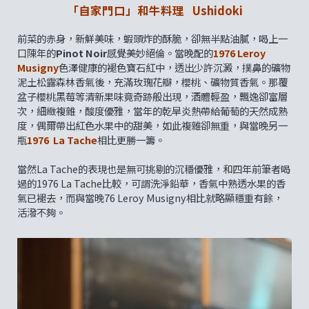
「自家門口」和牛料理 Ushidoki
前菜的赤身，新鮮美味，蝦頭炸的酥脆，卻無半點油膩，喝上一
口陳年的
Pinot Noir
感覺美妙絕倫。當晚配的
1976 Leroy
Musigny
色澤健康的褪色寶石紅中，透出少許沉澱，撲鼻的礦物
泥土松露森林香氣後，充滿玫瑰花瓣，櫻桃、礦物質香氣。那覆
盆子櫻桃黑莓等清新果味竟奇跡般出現，酒體輕盈，飄逸卻富層
次，細緻複雜，酸度優雅，當年的乾旱炎熱帶給葡萄的天然成熟
度，偶爾帶出紅色水果中的甜美，如此複雜卻無重，與當晚另一
瓶
1976 La Tache
相比更勝一籌。
當然La Tache的表現也是無可挑剔的沉穩優雅，和四年前筆者喝
過的1976 La Tache比較，可謂洗淨鉛華，香氣中熟透水果的香
氣已褪去，而與當晚76 Leroy Musigny相比就略顯穩重有餘，
活潑不夠。