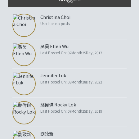
Christina Choi
User has no posts
吳昊 Ellen Wu
Last Posted On: 02Month25Day, 2017
Jennifer Luk
Last Posted On: 03Month28Day, 2022
駱偉琪 Rocky Lok
Last Posted On: 07Month25Day, 2019
劉致新