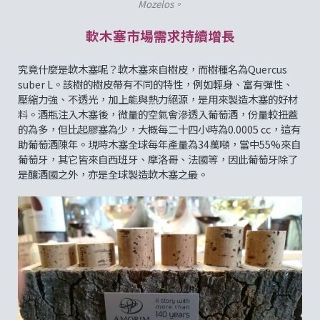
Mozelos。
軟木塞市場需求持續增長
究竟什麼是軟木塞呢？軟木塞來自樹皮，而樹種名為Quercus
suber L。該樹的樹皮帶有不同的特性，例如輕身、富有彈性、
壓縮力強、不透光，加上能與熱力絕源，是用來製造木塞的好材
料。酒瓶注入木塞後，微量的空氣會滲透入葡萄酒，份量較扭蓋
的為多，但比起膠塞為少，大概每二十四小時為0.0005 cc，這有
助葡萄酒陳年。現時木塞全球每年產量為34萬噸，當中55%來自
葡萄牙，其它皆來自西班牙、摩洛哥、法國等，因此葡萄牙除了
是釀酒國之外，亦是全球製造軟木塞之最。