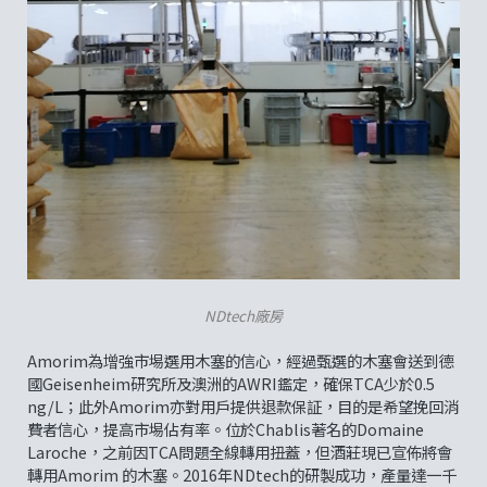
NDtech廠房
Amorim為增強市埸選用木塞的信心，經過甄選的木塞會送到德
國Geisenheim研究所及澳洲的AWRI鑑定，確保TCA少於0.5
ng/L；此外Amorim亦對用戶提供退款保証，目的是希望挽回消
費者信心，提高市埸佔有率。位於Chablis著名的Domaine
Laroche，之前因TCA問題全線轉用扭蓋，但酒莊現已宣佈將會
轉用Amorim 的木塞。2016年NDtech的研製成功，產量達一千