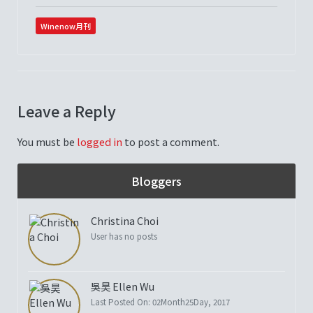
Winenow月刊
Leave a Reply
You must be
logged in
to post a comment.
Bloggers
Christina Choi
User has no posts
吳昊 Ellen Wu
Last Posted On: 02Month25Day, 2017