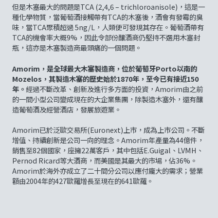
但是木塞最大的問題是TCA (2,4,6 – trichloroanisole)，這是一
種化學物質，當葡萄酒接觸帶有TCA的木塞後，酒會有發霉的臭
味，當TCA聚積超過 5ng/L，人類便可發現其存在。葡萄酒帶有
TCA的機會率大概9%，因此令部份釀酒商仍堅持不選用木塞封
瓶，這亦是木塞製造商最頭痛的一個問題。
Amorim，是全球最大木塞製造商，位於葡萄牙Porto以南的
Mozelos，其製造木塞的歷史始於1870年，至今已有接近150
年。
經過不斷改革、創新及進行多方面的投資，Amorim由之前
的一間小型公司變成現在的大企業集團，除製造木塞外，還有釀
造葡萄酒及經營酒店，發展旅遊業。
Amorim已於泛歐交易所(Euronext)上市，成為上市公司。不斷
增值、持續創新是公司一向的理念。Amorim年產量為44億件，
銷售至82個國家，座擁22萬客戶，其中包括E.Guigal、LVMH、
Pernod Ricard等大酒商，而美國是其最大的市場，佔36%。
Amorim於海外亦成立了二十間分公司以應付龐大的需求；營業
額由2004年的427歐羅增長至現在的641歐羅。