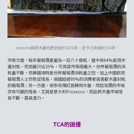
Amorim製造木塞的歷史始於1870年，至今已有接近150年。
市埸方面，每年葡萄酒產量為一百八十億瓶，當中有64%是用木
塞封瓶，而扭蓋只佔25%，可見其市埸極龐大。世界葡萄酒的消
耗量不斷，而美國現時是世界葡萄酒消耗量之冠，加上中國飲用
葡萄酒人士亦急促增長，兩國超過90%的消費者皆喜歡木塞封瓶
的葡萄酒；另一方面，很多玫瑰紅皆轉用木塞，而起泡酒的市場
亦有可觀的增長，尤其是意大利Prosecco，因此軟木塞市場增
長不斷，甚具潛力。
TCA的困擾