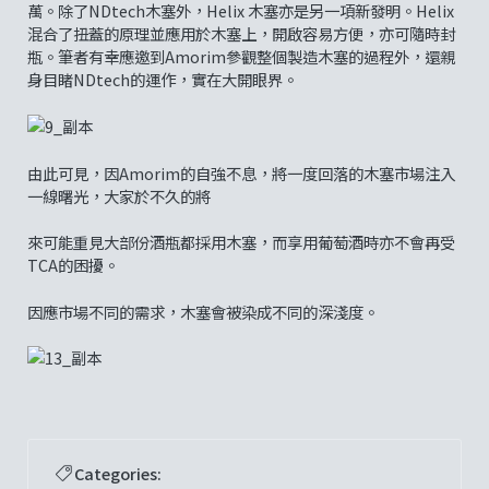
萬。除了NDtech木塞外，Helix 木塞亦是另一項新發明。Helix
混合了扭蓋的原理並應用於木塞上，開啟容易方便，亦可隨時封
瓶。筆者有幸應邀到Amorim參觀整個製造木塞的過程外，還親
身目睹NDtech的運作，實在大開眼界。
由此可見，因Amorim的自強不息，將一度回落的木塞市場注入
一線曙光，大家於不久的將
來可能重見大部份酒瓶都採用木塞，而享用葡萄酒時亦不會再受
TCA的困擾。
因應市場不同的需求，木塞會被染成不同的深淺度。
Categories: