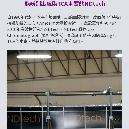
能辨別出感染TCA木塞的NDtech
自1990年代起，木塞市場因受TCA的困擾銷量一度回落，但基於
持續創新的理念，Amorim大舉投資近一千萬歐羅作科究，於
2016年突破性研究出NDtech。NDtech透過 Gas
Chromatograph (氣相色譜法)，能識別出帶有超過 0.5 ng/L
TCA的木塞，並將其於生產線自動分隔開。