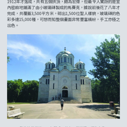
1912年才落成，共有五個拱頂，頗為宏偉，但最令人驚訝的是室
內密麻地鋪滿了由小玻璃磚製成的馬賽克，據說前後花了八年才
完成，共覆蓋3,500平方米，砌出1,500位聖人樣貌，玻璃磚的色
彩多達15,000種，可想而知整個畫面非常豐富繽紛，手工亦極之
出色。