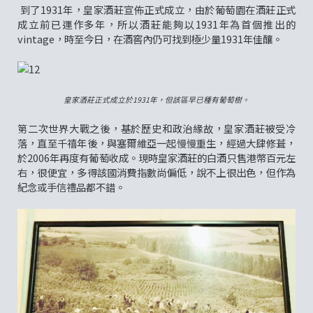
到了1931年，皇家酒莊宣佈正式成立，由於葡萄園在酒莊正式
成立前已運作多年，所以酒莊能夠以1931年為首個推出的
vintage，時至今日，在酒窖內仍可找到極少量1931年佳釀。
皇家酒莊正式成立於1931年，但該區早已種有葡萄樹。
第二次世界大戰之後，基於歷史和政治緣故，皇家酒莊被受冷
落，直至千禧年後，與塞爾維亞一起慢慢重生，經過大肆修葺，
於2006年再度有葡萄收成。現時皇家酒莊的白酒只售港幣百元左
右，很便宜，多得該國消費指數尚偏低，說不上很出色，但作為
紀念或手信禮品都不錯。