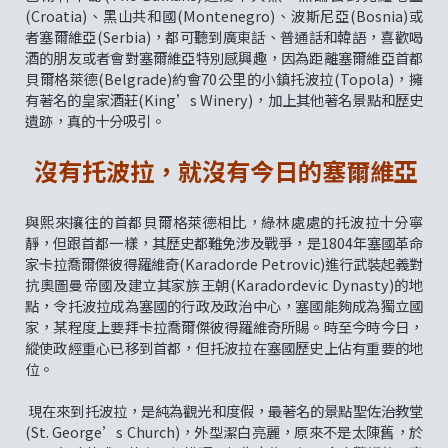
(Croatia)、黑山共和國(Montenegro)、波斯尼亞(Bosnia)或
者塞爾維亞(Serbia)，都可聽到廣東話、普通話和韓語，喜歡喝
酒的朋友或者會對塞爾維亞特別感興趣，因為距離塞爾維亞首都
貝爾格萊德(Belgrade)約會70公里的小鎮托波拉(Topola)，擁
有著名的皇家酒莊(King’s Winery)，加上其他著名景點和歷史
遺跡，真的十分吸引。
沒有托波拉，就沒有今日的塞爾維亞
與熙來攘往的首都貝爾格萊德相比，綠林處處的托波拉十分寧
靜，但跟首都一樣，其歷史都難免涉及戰爭，是1804年塞國革命
家卡拉喬爾傑彼得羅維奇(Karadorde Petrovic)進行武裝起義對
抗奧圖曼帝國及建立其家族王朝(Karadordevic Dynasty)的地
點，令托波拉成為塞國的行政及政治中心，塞國能夠成為獨立國
家，某程度上要拜卡拉喬爾傑彼得羅維奇所賜。時至今時今日，
縱使政經重心已移到首都，但托波拉在塞國歷史上佔有重要的地
位。
現在來到托波拉，是純為觀光和度假，最著名的景點聖佐治教堂
(St. George’s Church)，外型潔白亮麗，原來不是太陳舊，於