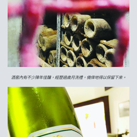
酒窖內有不少陳年佳釀，經歷過歲月洗禮，僥倖地得以保留下來。