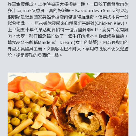
炸至金黃便成，上枱時被這大棒棒嚇一跳，一口咬下倒發覺肉夠
多汁kajmak又香滑，真的好滋味。Karadordeva Snicla的菜名
很明顯是紀念國家英雄卡拉喬爾傑彼得羅維奇，但菜式本身十分
似曾相識…….原來據說靈感來自俄羅斯基輔雞(Chicken Kiev)，
上世紀五十年代某活動要招待一位俄國蘇聯VIP，廚房卻沒有雞
肉，大廚一額汗臨急臨忙做了一個牛仔肉版本。從此成為佳話。
這食品又被戲稱Maidens’Dream(女士的綺夢)，因為長與粗的
外型太具陽具主義，女顧客咀巴不夠大，享用時既感不便又覺尷
尬，還是優雅的喝酒好一點。