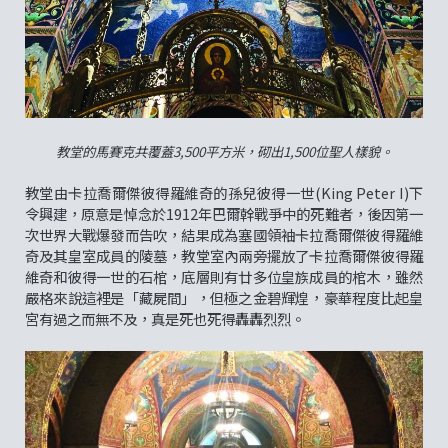
教堂的馬賽克共覆蓋3,500平方米，砌出1,500位聖人樣貌。
教堂由卡拉喬爾傑彼得羅維奇的孫兒彼得一世(King Peter I)下
令興建，原意是悼念於1912年巴爾幹戰爭中的死難者，後因第一
次世界大戰爆發而告吹，結果成為塞國領袖卡拉喬爾傑彼得羅維
奇及其皇室成員的陵墓，教堂室內兩旁擺放了卡拉喬爾傑彼得羅
維奇和彼得一世的石棺，底層則有廿多位皇族成員的棺木，雖然
嚴格來說這裡是「藏屍間」，但極之金碧輝煌，豪華程度比起皇
宮有過之而無不及，真是死也死得轟轟烈烈。