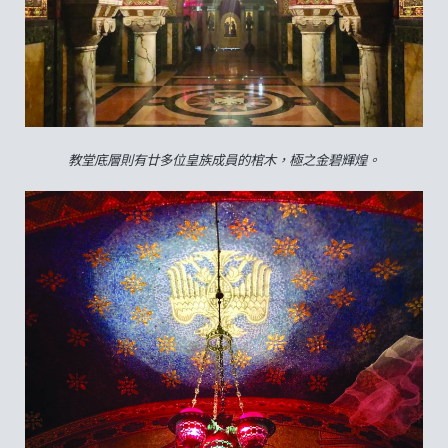
教堂底層則有廿多位皇族成員的棺木，極之金碧輝煌。