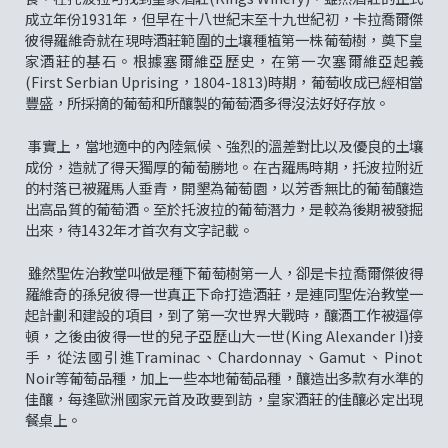
成立年份1931年，但早在十八世紀末至十九世紀初，卡拉喬爾傑
彼得羅維奇就在現時酒莊範圍的土壤種植第一株葡萄樹，奠下皇
家酒莊的基石。根據塞爾維亞歷史，在第一次塞爾維亞起義
(First Serbian Uprising，1804-1813)時期，葡萄收成已經相當
豐盛，所採摘的葡萄和所釀製的葡萄酒多得沒法好好存放。
事實上，當地適中的內陸氣候、強烈的溫差對比以及優良的土壤
成份，造就了得天獨厚的葡萄勝地。在古羅馬時期，托波拉附近
的村落已被羅馬人垂青，開墾為葡萄園，以芳香無比的葡萄釀造
出高品質的葡萄酒。至於托波拉的葡萄潛力，是較為後期被發掘
出來，待1432年才首次有文字記載。
雖然聖佐治教堂叫做是種下葡萄樹第一人，卻是卡拉喬爾傑彼得
羅維奇的孫兒彼得一世真正下命打造酒莊，是連同聖佐治教堂一
起計劃和建設的項目，到了第一次世界大戰時，釀酒工作被逼停
頓，之後由彼得一世的兒子亞歷山大一世(King Alexander I)接
手，從法國引進Traminac、Chardonnay、Gamut、Pinot
Noir等葡萄品種，加上一些本地葡萄品種，釀造出多款有水準的
佳釀，每逢歐洲國家元首及政要到訪，皇家酒莊的佳釀必定出現
餐桌上。