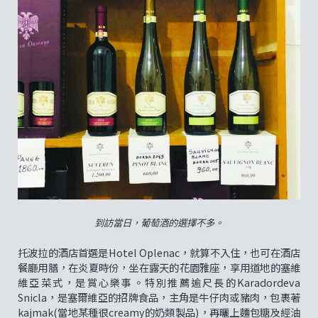
到訪當日，葡萄酒的選擇不多。
托波拉的酒店首選是Hotel Oplenac，就算不入住，也可在酒店
餐廳用膳，在炎夏時份，坐在露天的花園雅座，享用道地的塞維
維亞菜式，是賞心樂事。特別推薦逾尺長的Karadordeva
Snicla，是塞爾維亞的招牌食品，主角是牛仔肉或豬肉，包裹著
kajmak(當地某種很creamy的奶類製品)，再曬上麵包糖及經油