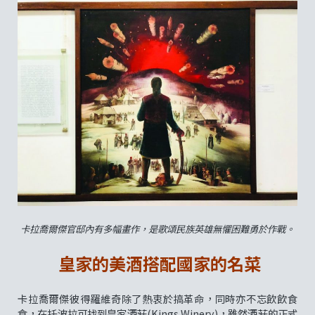
卡拉喬爾傑官邸內有多幅畫作，是歌頌民族英雄無懼困難勇於作戰。
皇家的美酒搭配國家的名菜
卡拉喬爾傑彼得羅維奇除了熱衷於搞革命，同時亦不忘飲飲食
食，在托波拉可找到皇家酒莊(Kings Winery)，雖然酒莊的正式