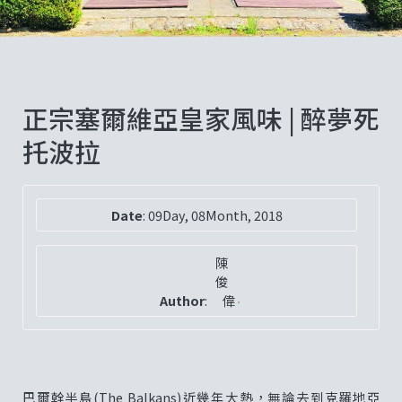
正宗塞爾維亞皇家風味 | 醉夢死
托波拉
Date
:
09Day, 08Month, 2018
陳
俊
Author
:
偉
巴爾幹半島(The Balkans)近幾年大熱，無論去到克羅地亞