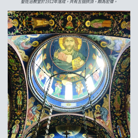
聖佐治教堂於1912年落成，共有五個拱頂，頗為宏偉。