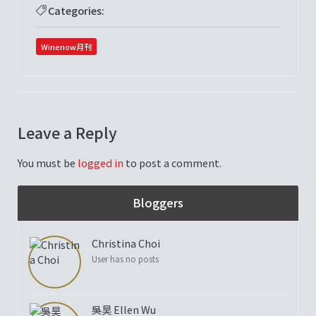
Categories:
Winenow月刊
Leave a Reply
You must be
logged in
to post a comment.
Bloggers
Christina Choi
User has no posts
吳昊 Ellen Wu