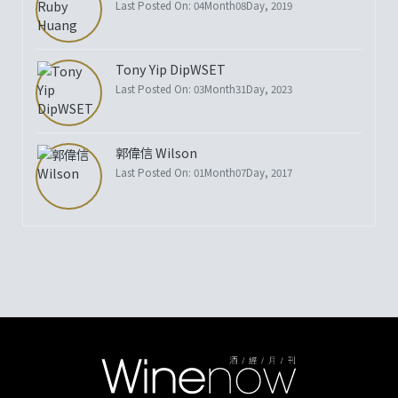
Last Posted On: 04Month08Day, 2019
Tony Yip DipWSET
Last Posted On: 03Month31Day, 2023
郭偉信 Wilson
Last Posted On: 01Month07Day, 2017