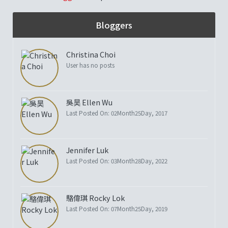
Bloggers
Christina Choi
User has no posts
吳昊 Ellen Wu
Last Posted On: 02Month25Day, 2017
Jennifer Luk
Last Posted On: 03Month28Day, 2022
駱偉琪 Rocky Lok
Last Posted On: 07Month25Day, 2019