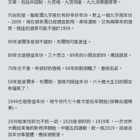
文章，包括井田制、九宮格、九宮飛星、九九消寒圖等等。
巧合的是，葡萄酒九字尾也有好多好年份。對上一個九字尾年份
– 2009，現在很多酒已經適宜飲用，果味濃郁，又有再陳年的潛
質，極佳的潛質可能不遜於1959。
99年波爾多是很不錯的，布爾岡可能更佳。
89年也是極佳年份，三十而立，89年的小朋友飲89，應該感恩。
79年也不差，有很好的香檳。69年則較困難了，要挑名莊。
59年是波爾多、布爾岡、香檳均極佳年份，六十歲大生日的朋友
有福氣了！
1949也是極佳年份，現今世代七十歲才是壯年開始(按聯合國標
準)。
1939如果找到也不妨一試，1929是很好的。1919年，一次世界
大戰結束後的新秩序開始，中國五四運動，飲一瓶1919，談過去
百年世事變遷，應該很愜意。