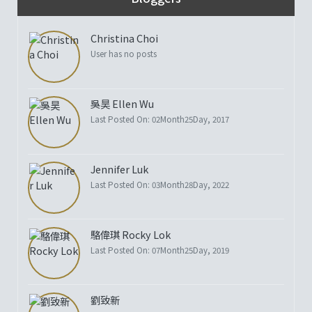
Christina Choi
User has no posts
吳昊 Ellen Wu
Last Posted On: 02Month25Day, 2017
Jennifer Luk
Last Posted On: 03Month28Day, 2022
駱偉琪 Rocky Lok
Last Posted On: 07Month25Day, 2019
劉致新