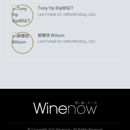
Tony Yip DipWSET
Last Posted On: 03Month31Day, 2023
郭偉信 Wilson
Last Posted On: 01Month07Day, 2017
© Copyright 2026 Winenow - All Rights Reserved