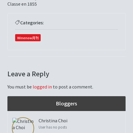
Classe en 1855
Categories:
Winenow月刊
Leave a Reply
You must be
logged in
to post a comment.
Bloggers
Christina Choi
User has no posts