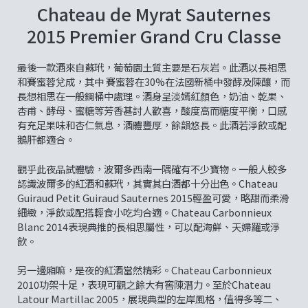
Chateau de Myrat Sauternes
2015 Premier Grand Cru Classe
最後一款酒來自蘇玳，葡萄園土質主要是石灰岩。此酒以長相思
和賽蜜蓉兌成，其中 賽蜜蓉在30%在法國新桶中發酵及陳釀，而
長想相思在一般鋼桶中處理。酒身呈淡嫣紅顏色，奶油、乾果、
杏甫、酵母、蜜糖等芳香甚討人歡喜，酸度高而糖度平衡，口感
有充足果味和杏仁氣息，酒體豐厚，餘韻悠長。此酒若淨飲或配
鵝肝都適合。
觀乎此夜品試體驗，波爾多西南一隅確有不少寶物。一般人較多
認識波爾多的紅酒和蘇玳，其實其白酒都十分出色。Chateau
Guiraud Petit Guiraud Sauternes 2015輕盈可愛，略甜而柔滑
細緻，淨飲或配搭輕食小吃均合適。Chateau Carbonnieux
Blanc 2014表現典推的長相思屬性，可以配海鮮、天婦羅或淨
飲。
另一邊廂嘛，是夜的紅酒當然精彩。Chateau Carbonnieux
2010功架十足，表現可觀之餘大有窖陳潛力。至於Chateau
Latour Martillac 2005，展現典型的左岸風格，值得多等二、