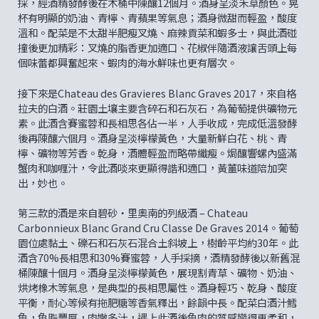
採，經酒精發酵後在木桶中陳釀12個月。酒身呈淡禾草顏色。晃
杯有明顯的奶油、青檸、青蘋果等氣息；酒身微甜而輕盈，酸度
溫和。配菜是不太甜半肥瘦叉燒、麻辣貢菜和蝦多士，與此酒碰
撞後更加精彩：叉燒的脂香更加適口、花椒伴隨酒液讓舌頭上每
個味蕾都興奮起來、蝦肉的海水鮮味也更有層次。
接下來是Chateau des Gravieres Blanc Graves 2017，來自格
拉夫的白酒。莊園土壤主要含碎石和石灰石，為葡萄提供礦物元
素。此酒含賽蜜蓉和長相思各佔一半，人手收成，完成低溫發酵
後再陳釀六個月。酒身呈淡檸檬黃色，大量新鮮白花、桃、青
檸、礦物等芳香。乾身，酒體輕盈而略帶纖瘦。焗釀響螺內盛滿
蟹肉和咖喱汁，令此酒啖來更顯得諧和適口，黃薑味道陪加突
出，妙也。
第三款的酒是來自碧砂‧里奧南的列級酒 – Chateau
Carbonnieux Blanc Grand Cru Classe De Graves 2014。葡萄
園位處黏土、礫石和石灰石混合土斜坡上，樹齡平均約30年。此
酒含70%長相思和30%賽蜜蓉，人手採摘，酒精發酵後以新舊混
桶陳釀十個月。酒身呈淡檸檬黃色，展現割青草、礦物、奶油、
烘烤橡木等氣息，是典型的長相思屬性。酒身輕巧、乾身、酸度
平衡，耐心等候有拖肥糖等香氣釋出，餘韻中長。配菜白酒汁鱈
魚，魚脂豐厚，肉嫩多汁，遇上此酒後魚肉的質感變得更柔和，