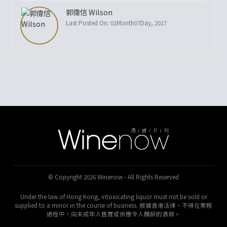
郭偉信 Wilson
Last Posted On: 01Month07Day, 2017
© Copyright 2026 Winenow - All Rights Reserved
Under the law of Hong Kong, intoxicating liquor must not be sold or
supplied to a minor in the course of business. 根據香港法律，不得在業務
過程中，向未成年人售賣或供應令人醺醉的酒類。