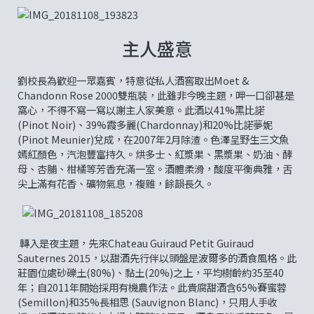
主人盛意
劉校長為歡迎一眾嘉賓，特意從私人酒窖取出Moet &
Chandonn Rose 2000雙瓶裝，此雖非今晚主題，呷一口卻甚是
窩心，不得不寫一寫以謝主人家美意。此酒以41%黑比諾
(Pinot Noir)、39%霞多麗(Chardonnay)和20%比諾夢妮
(Pinot Meunier)兌成，在2007年2月除渣。色澤呈野生三文魚
嫣紅顏色，汽泡豐富持久。烘多士、紅漿果、黑漿果、奶油、酵
母、杏脯、柑橘等芳香充滿一室。酒體柔滑，酸度平衡典雅，舌
尖上滿有花香、礦物氣息，複雜，餘韻長久。
轉入是夜主題，先來Chateau Guiraud Petit Guiraud
Sauternes 2015，以甜酒先行伴以頭盤是波爾多的酒食風格。此
莊園位處砂礫土(80%)、黏土(20%)之上，平均樹齡約35至40
年；自2011年開始採用有機農作法。此貴腐甜酒含65%賽蜜蓉
(Semillon)和35%長相思 (Sauvignon Blanc)，只用人手收