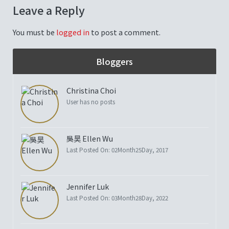
Leave a Reply
You must be
logged in
to post a comment.
Bloggers
Christina Choi
User has no posts
吳昊 Ellen Wu
Last Posted On: 02Month25Day, 2017
Jennifer Luk
Last Posted On: 03Month28Day, 2022