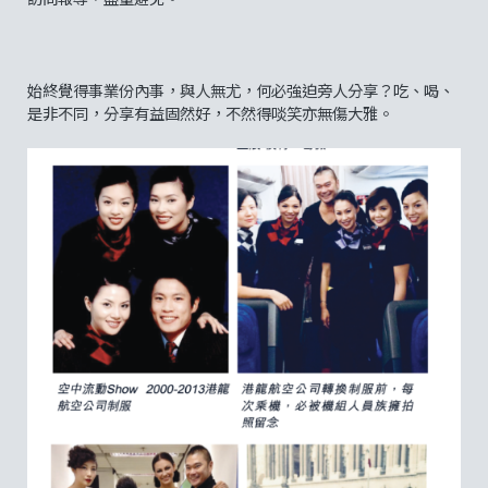
始終覺得事業份內事，與人無尤，何必強迫旁人分享？吃、喝、
是非不同，分享有益固然好，不然得啖笑亦無傷大雅。