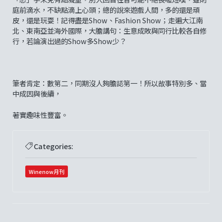
庭前滴水，不缺點滴上心頭；總的說來遊戲人間，多的還是頑
皮，還是玩耍！記得盡是Show、Fashion Show；走遍大江南
北、東南亞並海外國際，大膽講句：生意成敗與同行比較各自修
行，若論演出過的Show多Show少？
筆者肯定：數第二，同期沒人夠膽認第一！所以故事特別多、當
中成因與後續，
著實趣味性豐富。
Categories:
Winenow月刊