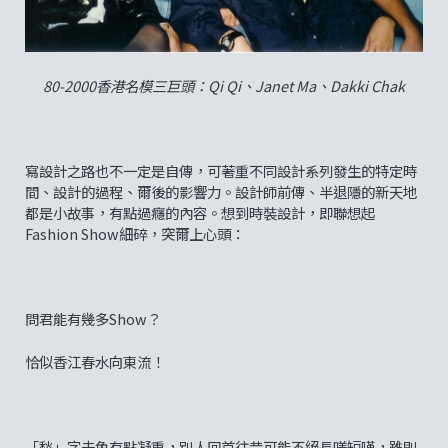
80-2000香港名模三巨頭：Qi Qi、Janet Ma、Dakki Chak
寫設計之路也不一定是自傳，可著重不同設計系列發生的特定時
間、設計的過程、爾後的影響力。設計師前傳、半退隱的新天地
都是小故事，有點過癮的內容。想到時裝設計，即聯想起
Fashion Show細碎，突爾上心頭：
問君能有幾多Show？
恰似香江春水向東流！
「愁」字未免有點凝重，別人回首往昔可能不絕長嗟短嘆，雖則