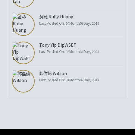
黃苑 Ruby Huang
Last Posted On: 04Month08Day, 2019
Tony Yip DipWSET
Last Posted On: 03Month31Day, 2023
郭偉信 Wilson
Last Posted On: 01Month07Day, 2017