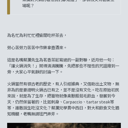
場呢？
為名忙為利忙忙裡偷閒吃杯茶去，
勞心苦勞力苦苦中作樂拿壺酒來。
這是名嘴蔡瀾先生為茗香茶莊寫過的一副對聯，近月他一句：
「讓火鍋消失！」鬧得沸沸騰騰，先把那些不理性的咒詛撥到一
旁，大家心平氣靜的討論一下。
火鍋當然有很古老的歷史，有人引經據典，又借助出土文物，無
非為的是要證明火鍋古已有之，並不是沒有文化。吃在原始初民
來說，就是為了生存，把獵物就像禽獸般茹毛飲血，發展到今
天，仍然保留著的，比如刺身、Carpaccio、tartar steak等
等，誰敢說生吃沒文化？蔡瀾兄學貫中西日，對大和飲食文化猶
知精髓，老鴨無謂班門弄斧。