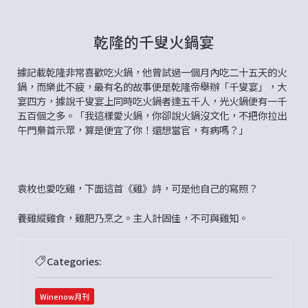
乾隆的千叟火鍋宴
據記載乾隆非常喜歡吃火鍋，他曾試過一個月內吃二十五天的火
鍋，而樂此不疲，最有名的故事便是乾隆帝舉辦「千叟宴」，大
宴四方，據說千叟宴上同時吃火鍋者達五千人，光火鍋便有一千
五百個之多。「我這樣愛火鍋，你卻說火鍋沒文化，不把你拉出
午門梟首示眾，算是便宜了你！還想當官，有病嗎？」
袁枚也愛吃雞，下面這首《雞》詩，可是他自己的寫照？
養雞縱雞食，雞肥乃烹之。主人計固佳，不可與雞知。
Categories:
Winenow月刊