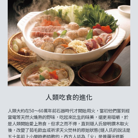
人類吃食的進化
人類大約在50～60萬年前石器時代才開始用火，當初他們嘗到經
雷電等天然火燒熟的野味，吃起來比生的味美，還更易咀嚼，於
是人類開始愛上熟食，但求之而不得，直到燧人氏發明鑽木取火
後，改變了茹毛飲血或祈求天火焚林的原始狀態(燧人氏的說法是
五十年前上小學時老師教的，西方人認為「火」是普羅米修斯