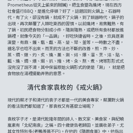
Prometheus從天上偷來的賊贓)。把生食變為燒烤，現在西方
社會盛行BBQ，是進化停頓？好了，話題回到火鍋上，石器時
代，有了火，卻沒有鍋，就成不了火鍋，到了銅器時代，鍋子的
出現，再次顛覆了人類吃東西的習慣。以前燒烤，易焦難熟，有
了鍋，初民把食物分割成小件，隨涮隨熟，或把所有食材都放進
鍋裡，就像今天的「一品鍋」，好吃快捷省時。之後，炊具逐漸
演變，有鼎、鑊、甑、甗、鬲、鬶、斝、釜等，一時數之不盡，
連名字也唸不出來。而烹的方法也不斷的改善，煎、炸、炒、
蒸、燜、燉、灼、炙、燒、薰、涮、燖、爆、溜、烹、溻、貼、
瓤、燒、燜、煨、焗、扒、燴、烤、汆、熬、煮、烤等形形式式
沒完沒了說不清，其中保留原始火鍋形式的便是「涮」， 就是把
食物放在湯裡擺動弄熟的意思。
清代食家袁枚的《戒火鍋》
現代的蔡才子和清代的袁子才都是一代的美食專家，蔡瀾對火鍋
的看法我們都知道了，那袁枚又有甚麼立場呢？
袁枚字子才，是清代乾隆年間的詩人、散文家、美食家，與紀曉
嵐素有「北紀南袁」之稱。四十歲便告老歸田，並廣收弟子，尤
其女性特別多(老鴨羨慕不已)。在他的《隨園食單》中，他指出