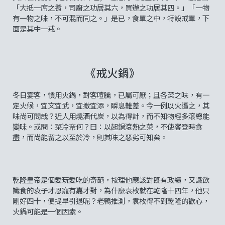
「大抵一席之肴，司廚之功居其六，買辦之功居其四。」「一物
有一物之味，不可混而同之。」是已，食單之中，特設戒單，下
面是其中一戒。
《戒火鍋》
冬日宴客，慣用火鍋，對客喧騰，已屬可厭；且各菜之味，有一
定火候，宜文宜武，宜撤宜添，瞬息難差。今一例以火逼之，其
味尚可問哉？近人用燒酒代炭，以為得計，而不知物經多滾總能
變味。或問：菜冷奈何？曰：以起鍋滾熱之菜，不使客登時食
盡，而尚能留之以至於冷，則其味之惡劣可知矣。
乾隆皇帝是個愛玩愛吃的奇葩，按理他應該對既有政績，又識飲
識食的袁子才恩寵有嘉才對，為什麼袁枚就在乾隆十四年，他只
剛好四十，便提早引退呢？老鴨推測，袁枚得不到乾隆的歡心，
火鍋可能是一個因素。