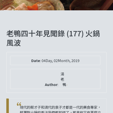
老鴨四十年見聞錄 (177) 火鍋
風波
Date
:
04Day, 02Month, 2019
湯
老
Author
:
鴨
現代的蔡才子和清代的袁子才都是一代的美食專家，
蔡瀾對火鍋的看法我們都知道了，那袁枚又有甚麼立