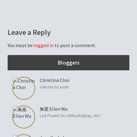
Leave a Reply
You must be
logged in
to post a comment.
Bloggers
Christina Choi
User has no posts
吳昊 Ellen Wu
Last Posted On: 02Month25Day, 2017