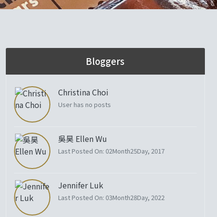
Bloggers
Christina Choi
User has no posts
吳昊 Ellen Wu
Last Posted On: 02Month25Day, 2017
Jennifer Luk
Last Posted On: 03Month28Day, 2022