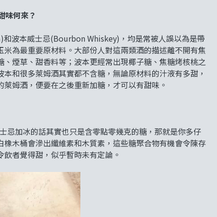
甜味何來？
本威士忌(Bourbon Whiskey)，均是常被人誤以為是帶
玉米為最重要原材料。大部份人對這兩類酒的描述離不開有焦
糖、煙草、甜香料等；波本更經常出現椰子糖、焦糖烤核桃之
波本和很多萊姆酒其實都不含糖，無論原材料的汁液有多甜，
的萊姆酒，便要在之後重新加糖，才可以有甜味。
威士忌加冰的話其實也只是含零點零幾克的糖，那就是你多仔
白橡木桶會滲出纖維素和木質素，這些糖聚合物有機會令陳存
令飲者覺得甜，似乎暫時未有定論。