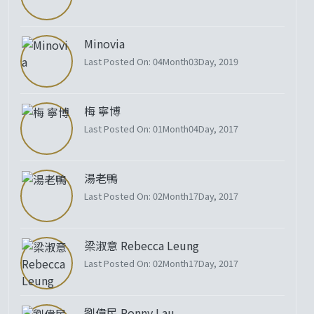
Minovia
Last Posted On: 04Month03Day, 2019
梅 寧博
Last Posted On: 01Month04Day, 2017
湯老鴨
Last Posted On: 02Month17Day, 2017
梁淑意 Rebecca Leung
Last Posted On: 02Month17Day, 2017
劉偉民 Ronny Lau