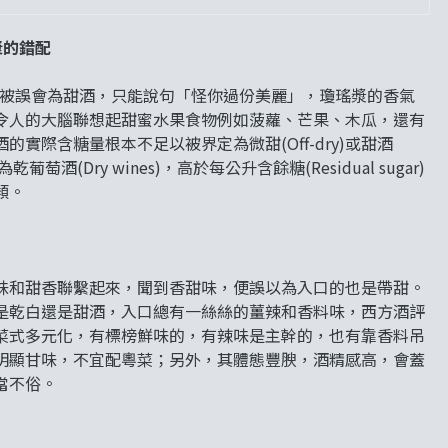
漿的錯配
酒就經常被誤會為甜酒，只能說句「怪你過份美麗」，瓊瑤漿的香氣
令人的大腦聯想起甜蜜水果食物例如菠蘿、芒果、木瓜，還有
際含糖量根本不足以被界定為微甜(Off-dry)或甜酒
酒(Dry wines)，高於每公升含餘糖(Residual sugar)
類。
味和甜香聯繫起來，聞到香甜味，便誤以為入口的也是帶甜。
是乾白還是甜酒，入口總有一絲絲的薑辣和香料味，西方酒評
菜式多元化，有標榜鮮味的，有辣味是主幹的，也有靠香料吊
明顯甘味，不宜配粵菜；另外，其體態豐腴，酒精感高，會蓋
當不俗。