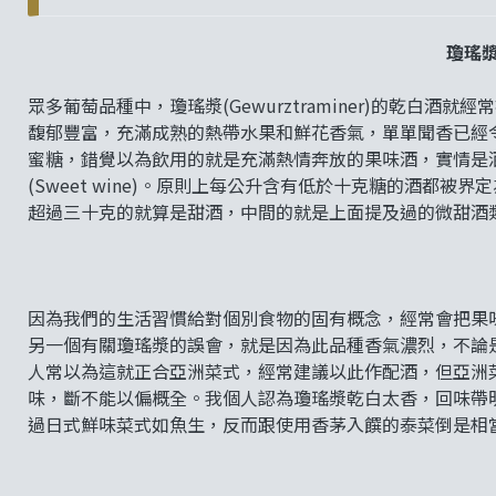
瓊瑤
眾多葡萄品種中，瓊瑤漿(Gewurztraminer)的乾白
馥郁豐富，充滿成熟的熱帶水果和鮮花香氣，單單聞香已經
蜜糖，錯覺以為飲用的就是充滿熱情奔放的果味酒，實情是酒的實
(Sweet wine)。原則上每公升含有低於十克糖的酒都被界定為乾葡萄
超過三十克的就算是甜酒，中間的就是上面提及過的微甜酒
因為我們的生活習慣給對個別食物的固有概念，經常會把果
另一個有關瓊瑤漿的誤會，就是因為此品種香氣濃烈，不論
人常以為這就正合亞洲菜式，經常建議以此作配酒，但亞洲
味，斷不能以偏概全。我個人認為瓊瑤漿乾白太香，回味帶
過日式鮮味菜式如魚生，反而跟使用香茅入饌的泰菜倒是相