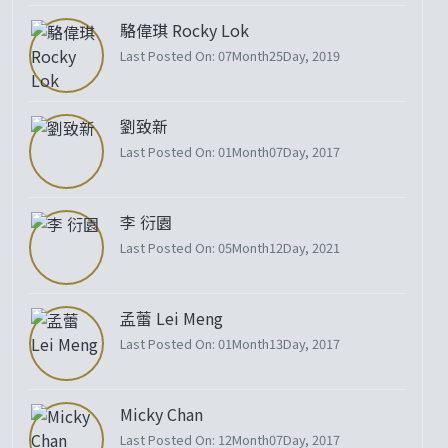
駱偉琪 Rocky Lok
Last Posted On: 07Month25Day, 2019
劉致新
Last Posted On: 01Month07Day, 2017
李 衍園
Last Posted On: 05Month12Day, 2021
孟蕾 Lei Meng
Last Posted On: 01Month13Day, 2017
Micky Chan
Last Posted On: 12Month07Day, 2017