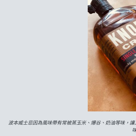
波本威士忌因為風味帶有常被蒸玉米、爆谷、奶油等味，讓