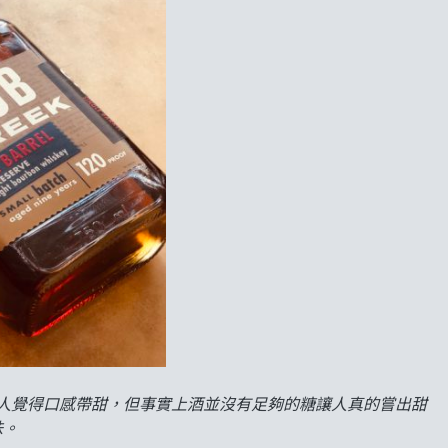
人覺得口感帶甜，但事實上酒並沒有足夠的糖讓人真的嘗出甜
味。