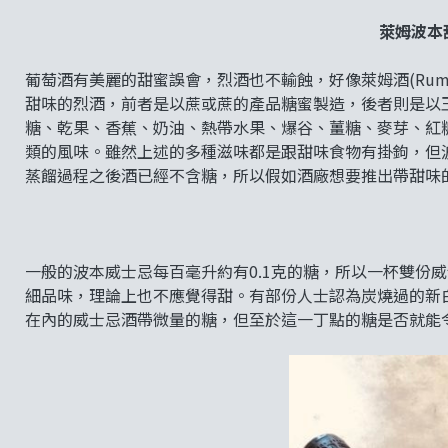
萊姆波本
葡萄酒有美麗的甜蜜誤會，烈酒也不輸蝕，好像萊姆酒(Rum)和波
甜味的烈酒，前者是以蔗或蔗的產品糖蜜製造，後者則是以
糖、乾果、香蕉、奶油、熱帶水果、爆谷、薑糖、麥芽、紅
類的風味。雖然上述的多種滋味都是跟甜味食物有掛鉤，但
蒸餾過程之後酒已經不含糖，所以假如酒廠想要推出帶甜味
一般的波本威士忌每百毫升約有0.1克的糖，所以一杯雙份
細品味，理論上也不應覺得甜。有部份人士認為炭燒過的新
在內的威士忌酒帶微量的糖，但至於這一丁點的糖是否就能