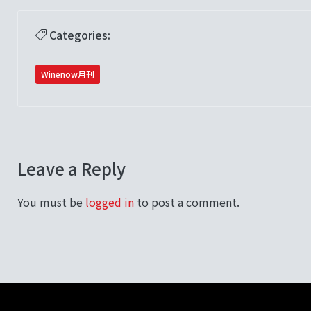
Categories:
Winenow月刊
Leave a Reply
You must be
logged in
to post a comment.