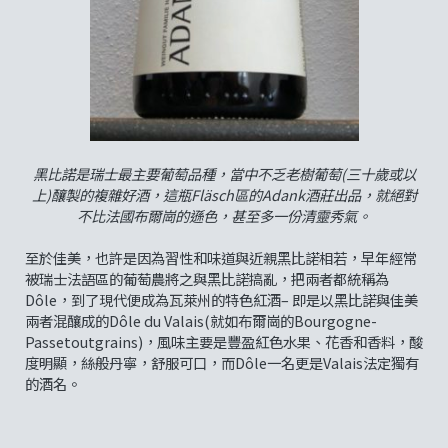
黑比諾是瑞士最主要葡萄品種，當中不乏老樹葡萄(三十歲或以
上)釀製的複雜好酒，這瓶Fläsch區的Adank酒莊出品，就絕對
不比法國布爾崗的遜色，甚至多一份清靈秀氣。
至於佳美，也許是因為習性和味道與近親黑比諾相若，早年經常
被瑞士法語區的葡萄農將之與黑比諾搞亂，把兩者都統稱為
Dôle，到了現代便成為瓦萊州的特色紅酒– 即是以黑比諾與佳美
兩者混釀成的Dôle du Valais(就如布爾崗的Bourgogne-
Passetoutgrains)，風味主要是豐盈紅色水果、花香和香料，酸
度明顯，絲般丹寧，舒服可口，而Dôle一名更是Valais法定獨有
的酒名。