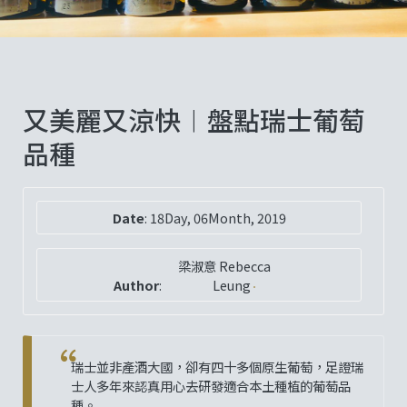
又美麗又涼快︱盤點瑞士葡萄
品種
Date
:
18Day, 06Month, 2019
梁淑意 Rebecca
Author
:
Leung
瑞士並非產酒大國，卻有四十多個原生葡萄，足證瑞
士人多年來認真用心去研發適合本土種植的葡萄品
種。