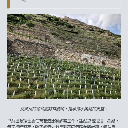
瓦萊州的葡萄園非常陡峭，是孕育小奧銘的天堂。
早前出差瑞士擔任葡萄酒比賽評審工作，雖然逗留短短一星期，
每天行程緊密，除了評酒外就是到不同酒區參觀考察，獲益良