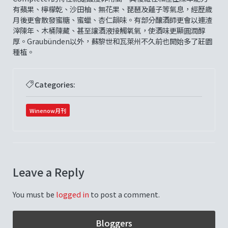
有蘋果、檸檬乾、沙田柚、無花果、琵琶及蓮子等氣息，經歷歲
月後更會散發蜜糖、蜜蠟、杏仁韻味。有部分釀酒師更會以連渣
滓陳年、木桶陳藏、甚至讓酒液接觸氧氣，使酒味更顯圓潤醇
厚。Graubünden以外，蘇黎世和瓦萊州不久前也開始多了莊園
種植。
Categories:
Winenow月刊
Leave a Reply
You must be
logged in
to post a comment.
Bloggers