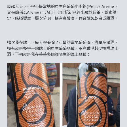
談起瓦萊，不得不提當地的原生白葡萄小奧銘(Petite Arvine，
又被簡稱為Arvine)，乃自十七世紀初已經出現於瓦萊，質素穩
定，味道豐富，層次分明，擁有高酸度，適合釀製乾白或甜酒。
這次我在瑞士，最大得著除了可造訪當地葡萄園，盡量多試酒，
還有就是多學一點瑞士的原生葡萄品種，畢竟香港較少接觸瑞士
酒，下列就是我在芸芸多個頗陌生的瑞士品種：