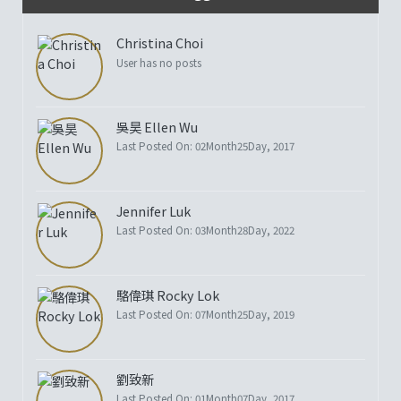
Christina Choi
User has no posts
吳昊 Ellen Wu
Last Posted On: 02Month25Day, 2017
Jennifer Luk
Last Posted On: 03Month28Day, 2022
駱偉琪 Rocky Lok
Last Posted On: 07Month25Day, 2019
劉致新
Last Posted On: 01Month07Day, 2017