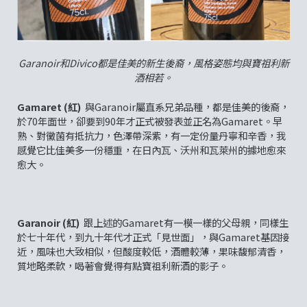
Garanoir和Divico都是佳美的新生後裔，風格姿態均與寶祖利新
酒相若。
Gamaret (紅)
與Garanoir屬直系兄弟品種，都是佳美的後裔，
於70年面世，卻要到90年才正式被發表並正名為Gamaret。早
熟、對黴菌有抵抗力，色澤帶深紫，有一定份量丹寧和辛香，我
感覺它比佳美多一份穩重，在日內瓦、沃州和瓦萊州的據地愈來
愈大。
Garanoir (紅)
跟上述的Gamaret有一模一樣的父母親，同樣生
於七十年代，到九十年代才正式「見世面」，與Gamaret基因接
近，風味也大致相似，但酸度較低，酒體較薄，果味馥郁清香，
質地略柔軟，喝著會覺得有點寶祖利新酒的影子。