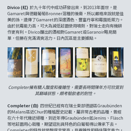
Divico (紅)
於九十年代中成功研發出來，到2013年面世，是
Gamaret與德籍葡萄Bronner混種的後裔，所以嚴格來說就是佳
美的孫，遺傳了Gamaret的深邃酒色、豐富丹寧和霉菌抵禦力。
由於抗霉能力高，可大為減低莊園使用噴劑，對瑞士走向有機耕
作更有利。Divico釀出的酒相對Gamaret或Garanoir略見簡
單，但勝在充滿清爽活力。日內瓦區是主要據點。
Completer擁有驕人酸度和複雜性，需要長時間陳年方可欣賞到
其巔峰狀態，頗考驗飲者的耐性。
Completer (白)
四世紀已經有在瑞士東部德語區Graubünden
的Malans區近Chur的種植歷史記載，屬非常古老的品種，曾經
在六十年代幾近絕種，到近年得Graubünden如Jenins、Fläsch
等地莊園用心栽種，期望這別具特色的白葡萄得以傳承下去。
Completer的特性就是酸度非常高，具複雜性和極佳陳年能力，