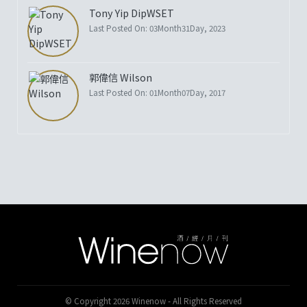
Tony Yip DipWSET
Last Posted On: 03Month31Day, 2023
郭偉信 Wilson
Last Posted On: 01Month07Day, 2017
© Copyright 2026 Winenow - All Rights Reserved