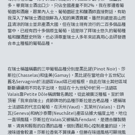
多。畢竟瑞士酒出口少，只佔全國產量不到2%，我在那邊看葡
萄園和酒廠，跟業內人士、葡萄園莊主和釀酒師直接對話，有助
我深入了解瑞士酒這個鮮為人知的美酒寶藏。雖然到處是高山而
且清涼的瑞士並非產酒大國，但在瑞士現有流行的二百多個品種
當中，已經有四十多個原生葡萄，這是除了拜瑞士悠久的葡萄種
植和釀酒歷史所致，也必須尊重瑞士人多年來認真用心去研發適
合本土種植的葡萄品種。
在瑞士稱雄稱霸的三甲葡萄品種分別是黑比諾(Pinot Noir)、莎
斯拉(Chasselas)和佳美(Gamay)，黑比諾在當地自十五世紀以
舊名Servagnin於法語區Vaud區已經植根，自此在瑞士其他區域
斷斷續續用不同名字出現，包括在十九世紀中於另一法語區
Valais靠Petite Dôle稱謂聲名鵲起，從此被廣泛種植。至於頭
頂著「我來自瑞士」貞節牌坊的品種莎斯拉是古老品種，堪稱瑞
士法語區的代言白葡萄，在沃州(Vaud)、瓦萊州(Valais)、日內
瓦(Geneva)和納沙泰爾(Neuchâtel)產區佔據大幅度土地，地位
一直領風騷。莎斯拉在Valais又被稱為Fendant，是適合釀製簡
單、清爽和輕鬆的白酒的品種，個別酒莊用心控制產量的話，汁
液味道會較濃。莎斯拉香氣不算撲鼻，但勝在味道風格可顯現風