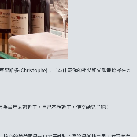
代當家克里斯多(Christophe)：「為什麼你的祖父和父親都選擇在最
因為當年太艱難了，自己不想幹了，便交給兒子吧！
24年開莊，核心的葡萄園是來自妻子嫁妝。喬治是當地農民，管理葡萄