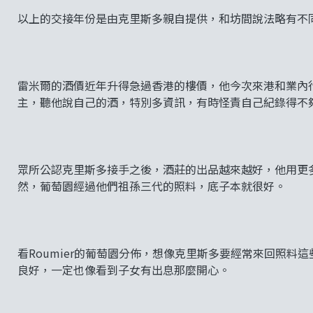
以上的交接年份是由克里斯多親自提供，和坊間說法略有不
雷米爾的酒價近年升得急過香港的樓價，他今次來港和業內
主，聽他說自己的酒，特別多資訊，有時怪責自己紀錄得不
眾所公認克里斯多接手之後，酒莊的出品越來越好，他用更
然，葡萄園經過他們祖孫三代的照料，底子本就很好。
看Roumier的葡萄園分佈，想像克里斯多要經常來回照
良好，一定也像看到子女有出息那麼開心。