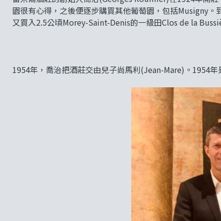
園很有心得，之後便逐步購買其他葡萄園，包括Musigny。到了五十年代初
又買入2.5公頃Morey-Saint-Denis的一級田Clos de la Bussièr
1954年，喬治把酒莊交由兒子尚馬利(Jean-Mare)。19