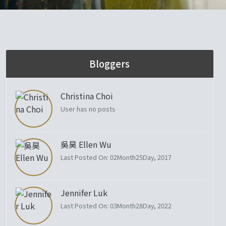
Bloggers
Christina Choi
User has no posts
吳昊 Ellen Wu
Last Posted On: 02Month25Day, 2017
Jennifer Luk
Last Posted On: 03Month28Day, 2022