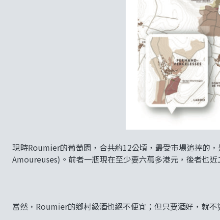
現時Roumier的葡萄園，合共約12公頃，最受市場追捧的，是Musi
Amoureuses)。前者一瓶現在至少要六萬多港元，後
當然，Roumier的鄉村級酒也絕不便宜；但只要酒好，就不