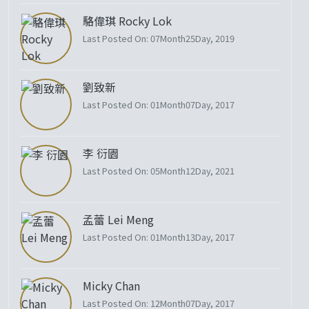
駱偉琪 Rocky Lok
Last Posted On: 07Month25Day, 2019
劉致新
Last Posted On: 01Month07Day, 2017
李 衍園
Last Posted On: 05Month12Day, 2021
孟蕾 Lei Meng
Last Posted On: 01Month13Day, 2017
Micky Chan
Last Posted On: 12Month07Day, 2017