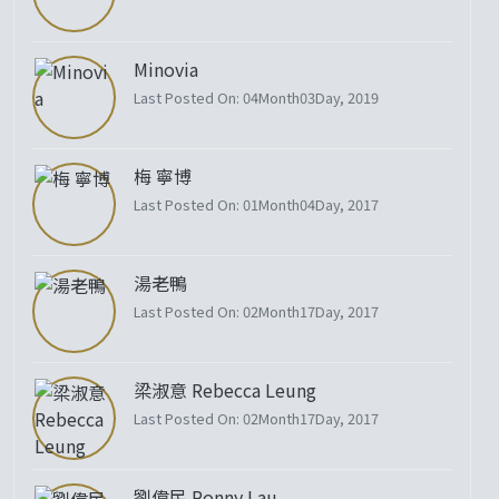
Minovia
Last Posted On: 04Month03Day, 2019
梅 寧博
Last Posted On: 01Month04Day, 2017
湯老鴨
Last Posted On: 02Month17Day, 2017
梁淑意 Rebecca Leung
Last Posted On: 02Month17Day, 2017
劉偉民 Ronny Lau