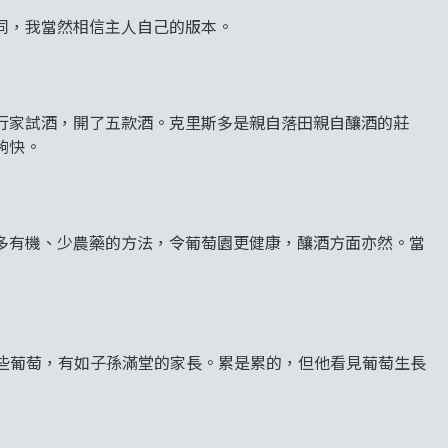
同，我當然相信主人自己的版本。
行家試酒，開了五款酒。克里斯多是親自落田親自釀酒的莊
夠快。
多有機、少農藥的方法，令葡萄園更健康，釀酒方面亦然。當
料這些葡萄，有如子孫滿堂的家長。累是累的，但他看見葡萄生長