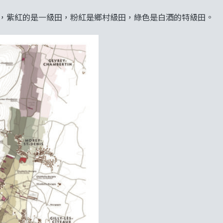
的是特級田，紫紅的是一級田，粉紅是鄉村級田，綠色是白酒的特級田。