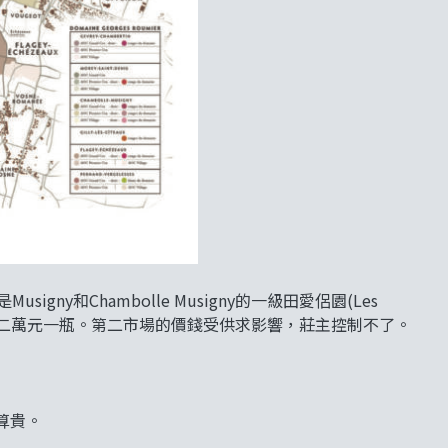
gny和Chambolle Musigny的一級田愛侶園(Les
者也近二萬元一瓶。第二市場的價錢受供求影響，莊主控制不了。
算貴。