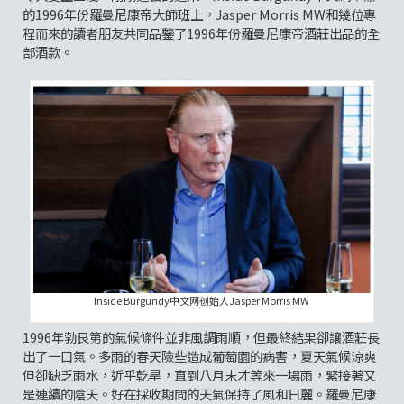
的1996年份羅曼尼康帝大師班上，Jasper Morris MW和幾位專
程而來的讀者朋友共同品鑒了1996年份羅曼尼康帝酒莊出品的全
部酒款。
Inside Burgundy中文网创始人Jasper Morris MW
1996年勃艮第的氣候條件並非風調雨順，但最終結果卻讓酒莊長
出了一口氣。多雨的春天險些造成葡萄園的病害，夏天氣候涼爽
但卻缺乏雨水，近乎乾旱，直到八月末才等來一場雨，緊接著又
是連續的陰天。好在採收期間的天氣保持了風和日麗。羅曼尼康