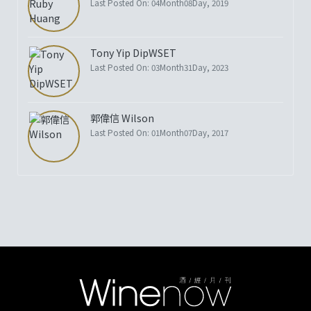
Last Posted On: 04Month08Day, 2019
Tony Yip DipWSET
Last Posted On: 03Month31Day, 2023
郭偉信 Wilson
Last Posted On: 01Month07Day, 2017