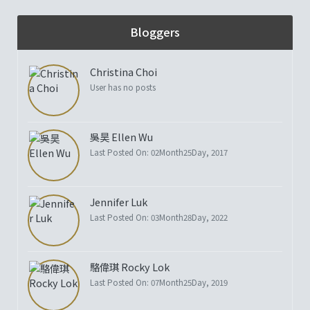
Bloggers
Christina Choi
User has no posts
吳昊 Ellen Wu
Last Posted On: 02Month25Day, 2017
Jennifer Luk
Last Posted On: 03Month28Day, 2022
駱偉琪 Rocky Lok
Last Posted On: 07Month25Day, 2019