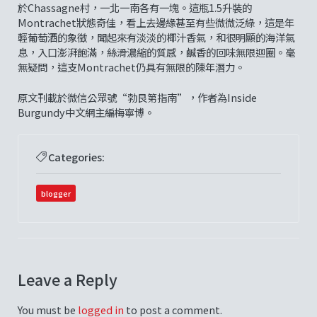
於Chassagne村，一北一南各有一塊。這瓶1.5升裝的
Montrachet狀態奇佳，看上去邊緣甚至有些微微泛綠，這是年
輕葡萄酒的象徵，聞起來有淡淡的椰汁香氣，和很明顯的海洋氣
息，入口澎湃飽滿，絲滑濃縮的質感，鹹香的回味無限迴圈。毫
無疑問，這支Montrachet仍具有無限的陳年潛力。
原文刊載於微信公眾號“勃艮第指南”，作者為Inside
Burgundy中文網主編梅寧博。
Categories:
blogger
Leave a Reply
You must be
logged in
to post a comment.