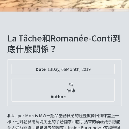
La Tâche和Romanée-Conti到
底什麼關係？
Date
:
13Day, 06Month, 2019
梅
寧博
Author
:
和Jasper Morris MW一起品鑒勃艮第的經歷就像回到課堂上一
樣，他對勃艮第每塊風土的了若指掌和信手拈來的酒莊故事總能
令人受益匪淺。剛剛過去的週末，Inside Burgundy中文網舉辦