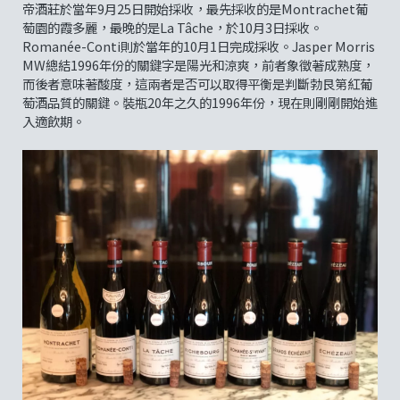
帝酒莊於當年9月25日開始採收，最先採收的是Montrachet葡
萄園的霞多麗，最晚的是La Tâche，於10月3日採收。
Romanée-Conti則於當年的10月1日完成採收。Jasper Morris
MW總結1996年份的關鍵字是陽光和涼爽，前者象徵著成熟度，
而後者意味著酸度，這兩者是否可以取得平衡是判斷勃艮第紅葡
萄酒品質的關鍵。裝瓶20年之久的1996年份，現在則剛剛開始進
入適飲期。