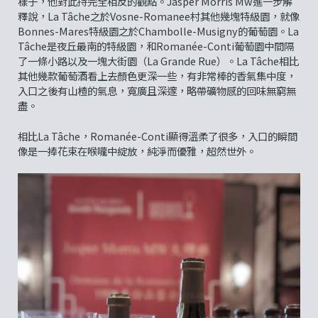
樣子，他對此持完全相反的觀點。Jasper Morris Mw進一步解
釋說，La Tâche之於Vosne-Romanee村其他幾塊特級園，就像
Bonnes-Mares特級園之於Chambolle-Musigny的葡萄園。La
Tâche是夜丘最南的特級園，和Romanée-Conti葡萄園中間隔
了一條小路以及一塊大街園（La Grande Rue）。La Tâche相比
其他幾款葡萄酒看上去顏色更深一些，有非常棒的香氣集中度，
入口之後有山楂的氣息，寬廣且深邃，略帶礦物感的回味無窮無
盡。
相比La Tâche，Romanée-Conti顯得溫柔了很多，入口的瞬間
像是一捧花束在喉嚨中綻放，純淨而優雅，超然世外。