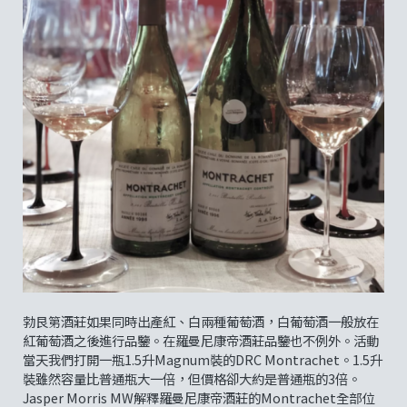
勃艮第酒莊如果同時出產紅、白兩種葡萄酒，白葡萄酒一般放在
紅葡萄酒之後進行品鑒。在羅曼尼康帝酒莊品鑒也不例外。活動
當天我們打開一瓶1.5升Magnum裝的DRC Montrachet。1.5升
裝雖然容量比普通瓶大一倍，但價格卻大約是普通瓶的3倍。
Jasper Morris MW解釋羅曼尼康帝酒莊的Montrachet全部位