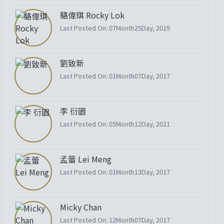
駱偉琪 Rocky Lok
Last Posted On: 07Month25Day, 2019
劉致新
Last Posted On: 01Month07Day, 2017
李 衍園
Last Posted On: 05Month12Day, 2021
孟蕾 Lei Meng
Last Posted On: 01Month13Day, 2017
Micky Chan
Last Posted On: 12Month07Day, 2017