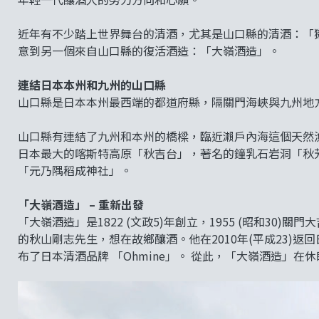
近年有不少踏上世界舞台的清酒，尤其是山口縣的清酒：「
意到另一個來自山口縣的復活酒造：「大嶺酒造」。
連結日本本州和九州的山口縣
山口縣是日本本州最西端的都道府縣，隔關門海峽與九州地
山口縣有連結了九州和本州的橋樑，臨近瀨戶內海這個天然
日本最大的喀斯特高原「秋吉台」，著名的鐘乳石岩洞「秋芳
「元乃隅稻成神社」。
「大嶺酒造」 – 重新出發
「大嶺酒造」是1822 (文政5)年創立，1955 (昭和30
的秋山剛志先生，想在故鄉釀酒。他在2010年(平成23)
布了日本清酒品牌 「Ohmine」。 從此，「大嶺酒造」