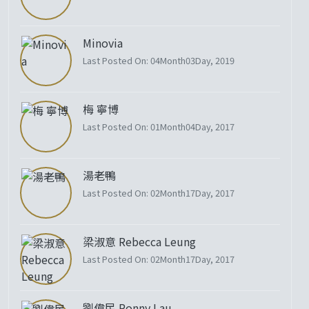
Minovia
Last Posted On: 04Month03Day, 2019
梅 寧博
Last Posted On: 01Month04Day, 2017
湯老鴨
Last Posted On: 02Month17Day, 2017
梁淑意 Rebecca Leung
Last Posted On: 02Month17Day, 2017
劉偉民 Ronny Lau