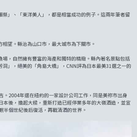
獺祭」、「東洋美人」，都是相當成功的例子。這兩年筆者留
方相望。縣治為山口市，最大城市為下關市。
漁場，自然擁有豐富的海產和獨特的精緻。縣內著名景點包括
洞」，絕美的「角島大橋」，CNN評為日本最美31選之一的
)關門大吉。2004年還在紐約的一家設計公司工作，同是美祢市出身
返回日本後，擔起大樑，重新打造已經停業多年的大嶺酒造，並宣
在休眠半個世紀後后復活，再戰清酒的世界。