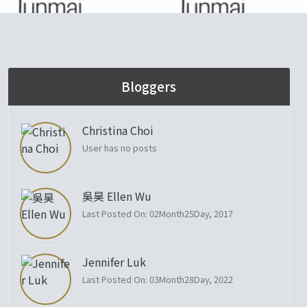
Bloggers
Christina Choi
User has no posts
吳昊 Ellen Wu
Last Posted On: 02Month25Day, 2017
Jennifer Luk
Last Posted On: 03Month28Day, 2022