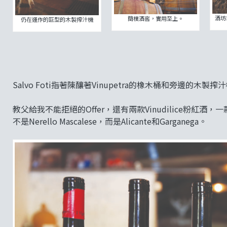
酒坊
簡樸酒窖，實用至上。
仍在運作的巨型的木製搾汁機
Salvo Foti指著陳釀著Vinupetra的橡木桶和旁邊
教父給我不能拒絕的Offer，還有兩款Vinudilice粉紅
不是Nerello Mascalese，而是Alicante和Garganega。