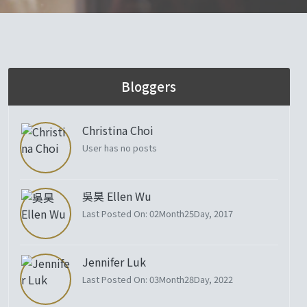
Bloggers
Christina Choi
User has no posts
吳昊 Ellen Wu
Last Posted On: 02Month25Day, 2017
Jennifer Luk
Last Posted On: 03Month28Day, 2022