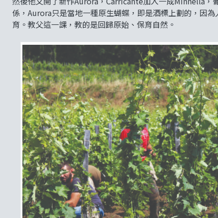
然後他又開了新作Aurora，Carricante加入一成Min
係，Aurora只是當地一種原生蝴蝶，即是酒標上劃的，
育。教父這一課，教的是回歸原始、保育自然。