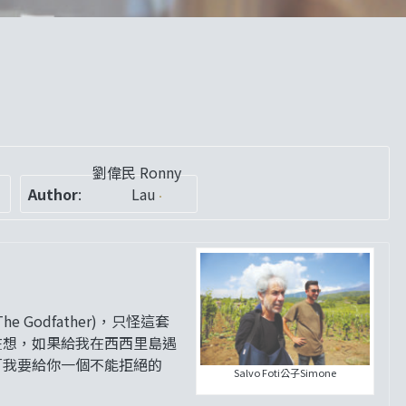
劉偉民 Ronny
Author
:
Lau
Godfather)，只怪這套
在想，如果給我在西西里島遇
「我要給你一個不能拒絕的
Salvo Foti公子Simone