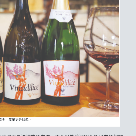
但酒款少，產量更是蚊型。