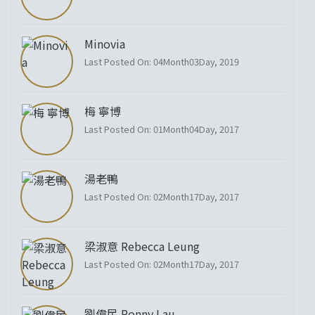
Minovia
Last Posted On: 04Month03Day, 2019
梅 寧博
Last Posted On: 01Month04Day, 2017
湯老鴨
Last Posted On: 02Month17Day, 2017
梁淑意 Rebecca Leung
Last Posted On: 02Month17Day, 2017
劉偉民 Ronny Lau