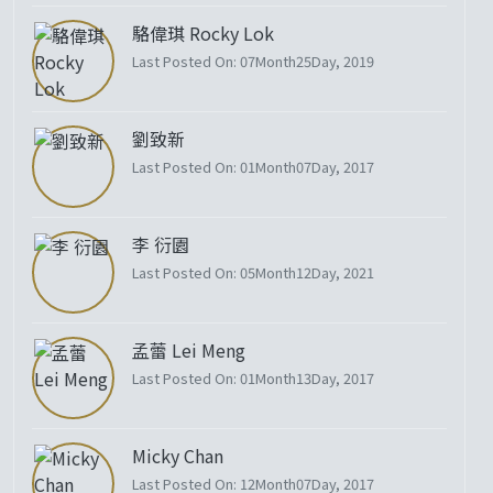
駱偉琪 Rocky Lok
Last Posted On: 07Month25Day, 2019
劉致新
Last Posted On: 01Month07Day, 2017
李 衍園
Last Posted On: 05Month12Day, 2021
孟蕾 Lei Meng
Last Posted On: 01Month13Day, 2017
Micky Chan
Last Posted On: 12Month07Day, 2017