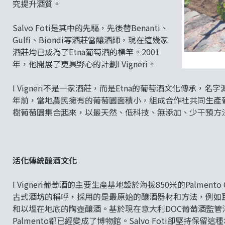
究提升酒質。
Salvo Foti是其中的先驅，先後替Benanti、
Gulfi、Biondi等酒莊當釀酒師，現在這幾家
酒莊均已成為了Etna葡萄酒的標竿。2001
年，他開展了更具野心的計劃I Vigneri。
I Vigneri不是一家酒莊，而是Etna的葡萄酒文化傳承，名字源自建
年前，當地農民擁有的葡萄園面積小，組成合作社共同生產葡萄酒
樹葡萄園集合起來，以最天然、低科技、無添加、少干預方
活化傳統釀酒文化
I Vigneri葡萄酒的主要生產基地設於海拔850米的Palmento C
古式酒坊的稱呼，採用的是最原始的釀酒器材和方法，例如
和以埋在地底的陶壺釀酒。基於現在意大利DOC葡萄酒監管法
Palmento都已經變成了博物館。Salvo Foti卻堅持保