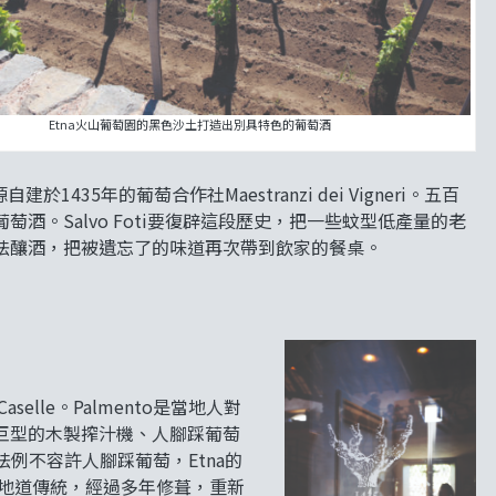
Etna火山葡萄園的黑色沙土打造出別具特色的葡萄酒
於1435年的葡萄合作社Maestranzi dei Vigneri。五百
。Salvo Foti要復辟這段歷史，把一些蚊型低產量的老
法釀酒，把被遺忘了的味道再次帶到飲家的餐桌。
aselle。Palmento是當地人對
巨型的木製搾汁機、人腳踩葡萄
例不容許人腳踩葡萄，Etna的
留這種地道傳統，經過多年修葺，重新