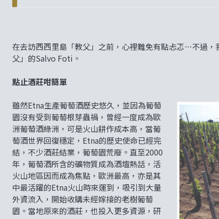
在去訪西西里島「教父」之前，心裡難免有點忐忑…不過，我
父」的Salvo Foti。
點止酒莊咁簡單
雖然Etna生產葡萄酒歷史悠久，並因為葡萄
園沒有受到葡萄根芽蟲禍，曾經一度成為歐
洲葡萄酒綠洲，可是火山耕作成本高，當葡
萄酒世界回復穩定，Etna的歷史使命已經完
結，不少酒莊結業，葡萄園荒廢。直至2000
年，葡萄酒所含的礦物質成為酒壇熱話，活
火山地區因而成為焦點，歐洲最高，亦是其
中最活躍的Etna火山時來運到，吸引到大量
外資流入，開始收購未經嫁接的老樹葡萄
園。當地原來的酒莊，也投入更多資源，研