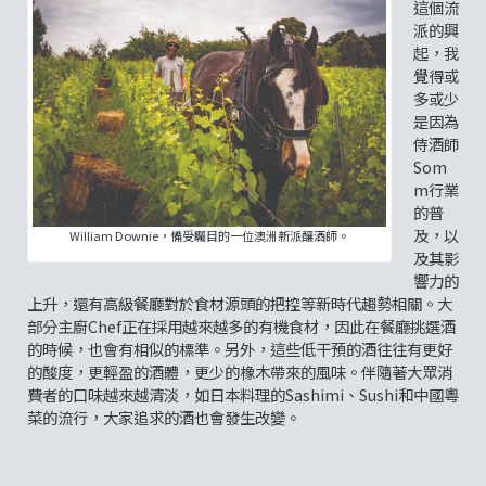
這個流
派的興
起，我
覺得或
多或少
是因為
侍酒師
Som
m行業
的普
及，以
William Downie，備受矚目的一位澳洲新派釀酒師。
及其影
響力的
上升，還有高級餐廳對於食材源頭的把控等新時代趨勢相關。大
部分主廚Chef正在採用越來越多的有機食材，因此在餐廳挑選酒
的時候，也會有相似的標準。另外，這些低干預的酒往往有更好
的酸度，更輕盈的酒體，更少的橡木帶來的風味。伴隨著大眾消
費者的口味越來越清淡，如日本料理的Sashimi、Sushi和中國粵
菜的流行，大家追求的酒也會發生改變。