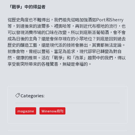
「戰爭」中的得益者
從歷史角度也不難得出，我們祖先從喝加強酒如Port和Sherry
等，到達後來的波爾多、裡奧哈等，再到近代布根地的流行，也
可以發現消費市場的口味在改變。所以到底新派葡萄酒，會不會
成為日後的主角？還是會保存現在的小眾地位？到底是回到過去
歷史的釀造工藝，還是現代派的技術會勝出，其實都無法定論。
就像食物，曾經以豐裕、富足為追求，現代卻早已轉變為對自
然、健康的推崇。活在「戰爭」和「改革」趨勢中的我們，得以
享受衝突所帶來的各種驚喜，無疑是幸福的。
Categories:
magazine
Winenow月刊