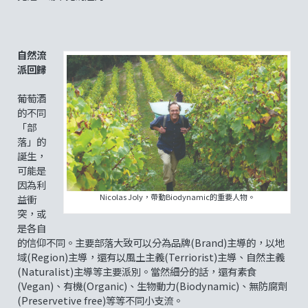
自然流
派回歸
葡萄酒
的不同
「部
落」的
誕生，
可能是
因為利
Nicolas Joly，帶動Biodynamic的重要人物。
益衝
突，或
是各自
的信仰不同。主要部落大致可以分為品牌(Brand)主導的，以地
域(Region)主導，還有以風土主義(Terriorist)主導、自然主義
(Naturalist)主導等主要派別。當然細分的話，還有素食
(Vegan)、有機(Organic)、生物動力(Biodynamic)、無防腐劑
(Preservetive free)等等不同小支流。