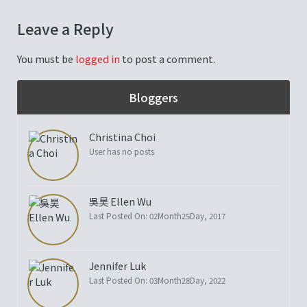
Leave a Reply
You must be
logged in
to post a comment.
Bloggers
Christina Choi
User has no posts
吳昊 Ellen Wu
Last Posted On: 02Month25Day, 2017
Jennifer Luk
Last Posted On: 03Month28Day, 2022