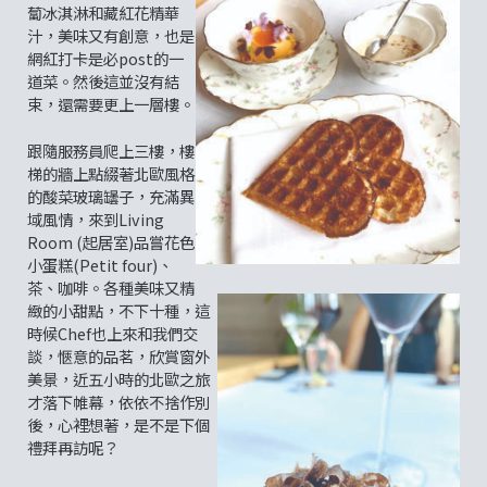
蔔冰淇淋和藏紅花精華
汁，美味又有創意，也是
網紅打卡是必post的一
道菜。然後這並沒有結
束，還需要更上一層樓。
跟隨服務員爬上三樓，樓
梯的牆上點綴著北歐風格
的酸菜玻璃罎子，充滿異
域風情，來到Living
Room (起居室)品嘗花色
小蛋糕(Petit four)、
茶、咖啡。各種美味又精
緻的小甜點，不下十種，這
時候Chef也上來和我們交
談，愜意的品茗，欣賞窗外
美景，近五小時的北歐之旅
才落下帷幕，依依不捨作別
後，心裡想著，是不是下個
禮拜再訪呢？