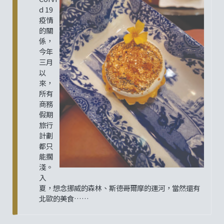
d 19
疫情
的關
係，
今年
三月
以
來，
所有
商務
假期
旅行
計劃
都只
能擱
淺。
入
夏，想念挪威的森林、斯德哥爾摩的運河，當然還有
北歐的美食……