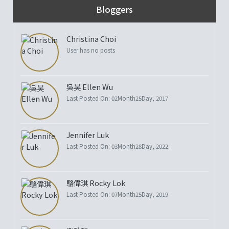
Bloggers
Christina Choi
User has no posts
吳昊 Ellen Wu
Last Posted On: 02Month25Day, 2017
Jennifer Luk
Last Posted On: 03Month28Day, 2022
駱偉琪 Rocky Lok
Last Posted On: 07Month25Day, 2019