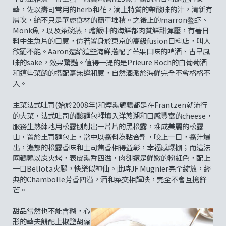
華，佐以壽司常用的herb和花，滴上特質的帶酸味的汁，清新有
層次，絕不只是華麗食材的簡單堆積。之後上的marron鳌虾、
Monk魚，以及茶碗蒸，燴飯中的海鮮都肉質鮮甜彈壓，有著日
料中生魚片的口感，仿若置身於東京的高級fusion日料店，叫人
欲罷不能。Aaron還給這些海鮮搭配了芒果口味的啤酒、古早風
味的sake，效果驚豔。值得一提的是Prieure Roch的白葡萄酒
和這些菜餚的搭配毫無違和感，自然酒派於海鮮完全不會格格不
入。
主菜法式吐司(始於2008年)和煙熏鵪鶉都是在Frantzen就流行
的大菜，法式吐司的酸麵包裡填入洋蔥湖和口感豐富的cheese，
服務生熟練地用松露刨削出一片片的黑松露，堆成美麗的松露
山，置於土司麵包上，當中以醬料為粘合劑，咬上一口，醬汁爆
出，濃郁的松露香味和土司焦香相得益彰，幸福感爆棚；而這法
國鵪鶉以炭火烤，表皮熏香四溢，肉卻還是鮮嫩的粉紅色，配上
一口Bellota火腿，快樂似神仙。此時JF Mugnier完全綻放，經
典的Chambolle芳香四溢，酒和菜交相輝映，完全不會互搶鋒
芒。
甜品當然也不能含糊，心
形的華夫餅配上椒鹽胡蘿