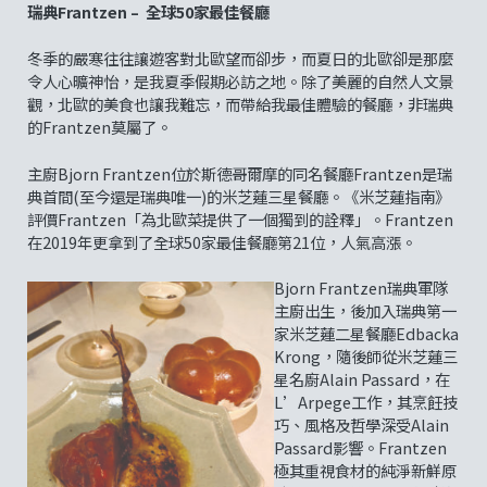
瑞典Frantzen – 全球50家最佳餐廳
冬季的嚴寒往往讓遊客對北歐望而卻步，而夏日的北歐卻是那麼
令人心曠神怡，是我夏季假期必訪之地。除了美麗的自然人文景
觀，北歐的美食也讓我難忘，而帶給我最佳體驗的餐廳，非瑞典
的Frantzen莫屬了。
主廚Bjorn Frantzen位於斯德哥爾摩的同名餐廳Frantzen是瑞
典首間(至今還是瑞典唯一)的米芝蓮三星餐廳。《米芝蓮指南》
評價Frantzen「為北歐菜提供了一個獨到的詮釋」。Frantzen
在2019年更拿到了全球50家最佳餐廳第21位，人氣高漲。
Bjorn Frantzen瑞典軍隊
主廚出生，後加入瑞典第一
家米芝蓮二星餐廳Edbacka
Krong，隨後師從米芝蓮三
星名廚Alain Passard，在
L’Arpege工作，其烹飪技
巧、風格及哲學深受Alain
Passard影響。Frantzen
極其重視食材的純淨新鮮原