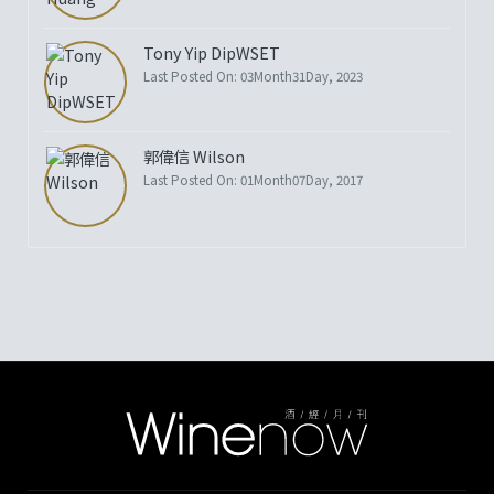
Tony Yip DipWSET
Last Posted On: 03Month31Day, 2023
郭偉信 Wilson
Last Posted On: 01Month07Day, 2017