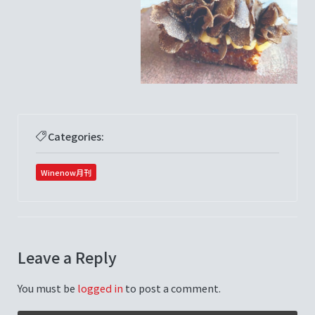
Categories:
Winenow月刊
Leave a Reply
You must be
logged in
to post a comment.