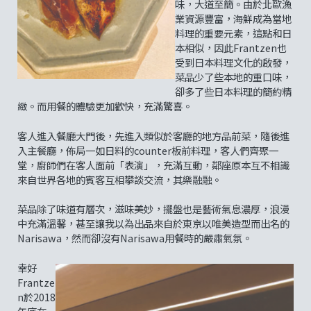
味，大道至簡。由於北歐漁
業資源豐富，海鮮成為當地
料理的重要元素，這點和日
本相似，因此Frantzen也
受到日本料理文化的啟發，
菜品少了些本地的重口味，
卻多了些日本料理的簡約精
緻。而用餐的體驗更加歡快，充滿驚喜。
客人進入餐廳大門後，先進入類似於客廳的地方品前菜，隨後進
入主餐廳，佈局一如日料的counter板前料理，客人們齊聚一
堂，廚師們在客人面前「表演」，充滿互動，鄰座原本互不相識
來自世界各地的賓客互相攀談交流，其樂融融。
菜品除了味道有層次，滋味美妙，擺盤也是藝術氣息濃厚，浪漫
中充滿溫馨，甚至讓我以為出品來自於東京以唯美造型而出名的
Narisawa，然而卻沒有Narisawa用餐時的嚴肅氣氛。
幸好
Frantze
n於2018